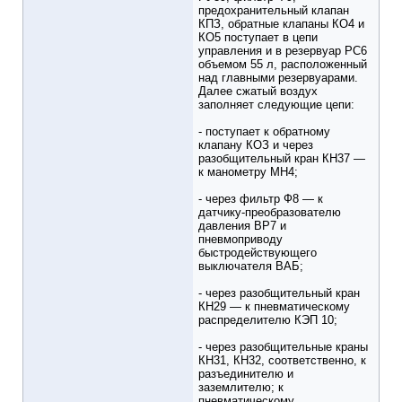
предохранительный клапан
КПЗ, обратные клапаны КО4 и
КО5 поступает в цепи
управления и в резервуар РС6
объемом 55 л, расположенный
над главными резервуарами.
Далее сжатый воздух
заполняет следующие цепи:
- поступает к обратному
клапану КОЗ и через
разобщительный кран КН37 —
к манометру МН4;
- через фильтр Ф8 — к
датчику-преобразователю
давления ВР7 и
пневмоприводу
быстродействующего
выключателя ВАБ;
- через разобщительный кран
КН29 — к пневматическому
распределителю КЭП 10;
- через разобщительные краны
КН31, КН32, соответственно, к
разъединителю и
заземлителю; к
пневматическому