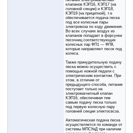
клапанов КЭП16, КЭП17 (на
головной секции) и КЭП18,
КЭП19 (на прицепной), т.е
обеспечивается подача песка
под все колесные пары
электровоза по ходу движения.
Во всех случаях воздух из
клапанов попадает в форсунки
песочниц соответствующих
колесных пар ФП1 — ФП8,
которые направляют песок под
колеса.
Также принудительную подачу
песка можно осуществить с
помощью ножной педали с
электрическим контактом. При
этом, в отличие от
предыдущего способа, питание
поступает только на
электромагнитный клапан
КЭП16, обеспечивая тем
самым подачу песка только
под первую колесную пару
головней секции электоcвcза.
Автоматическая подача песка
осуществляется по команде от
системы МПСУиД при наличии