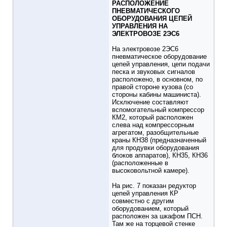
РАСПОЛОЖЕНИЕ
ПНЕВМАТИЧЕСКОГО
ОБОРУДОВАНИЯ ЦЕПЕЙ
УПРАВЛЕНИЯ НА
ЭЛЕКТРОВОЗЕ 2ЭС6
На электровозе 2ЭС6
пневматическое оборудование
цепей управления, цепи подачи
песка и звуковых сигналов
расположено, в основном, по
правой стороне кузова (со
стороны кабины машиниста).
Исключение составляют
вспомогательный компрессор
КМ2, который расположен
слева над компрессорным
агрегатом, разобщительные
краны КН38 (предназначенный
для продувки оборудования
блоков аппаратов), КН35, КН36
(расположенные в
высоковольтной камере).
На рис. 7 показан редуктор
цепей управления КР
совместно с другим
оборудованием, который
расположен за шкафом ПСН.
Там же на торцевой стенке