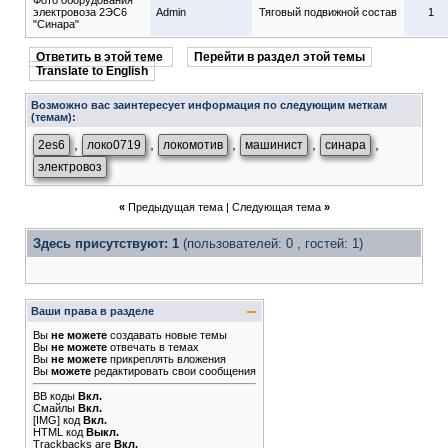
Фото оборудования
электровоза 2ЭС6
Admin
Тяговый подвижной состав
1
"Синара"
Ответить в этой теме
Перейти в раздел этой темы
Translate to English
Возможно вас заинтересует информация по следующим меткам
(темам):
,
,
,
,
,
2es6
локо0719
локомотив
машинист
синара
электровоз
«
Предыдущая тема
|
Следующая тема
»
Здесь присутствуют: 1
(пользователей: 0 , гостей: 1)
Ваши права в разделе
Вы
не можете
создавать новые темы
Вы
не можете
отвечать в темах
Вы
не можете
прикреплять вложения
Вы
можете
редактировать свои сообщения
BB коды
Вкл.
Смайлы
Вкл.
[IMG]
код
Вкл.
HTML код
Выкл.
Trackbacks
are
Вкл.