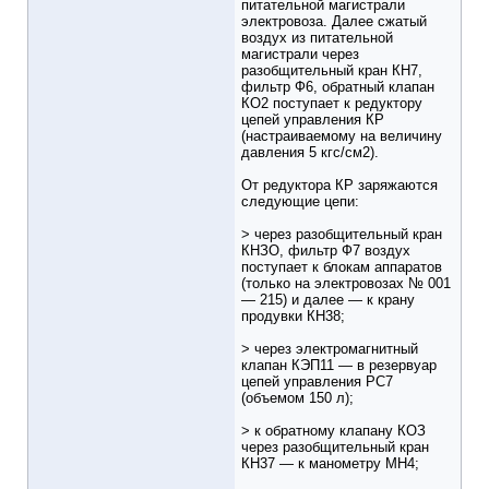
питательной магистрали
электровоза. Далее сжатый
воздух из питательной
магистрали через
разобщительный кран КН7,
фильтр Ф6, обратный клапан
КО2 поступает к редуктору
цепей управления КР
(настраиваемому на величину
давления 5 кгс/см2).
От редуктора КР заряжаются
следующие цепи:
> через разобщительный кран
КНЗО, фильтр Ф7 воздух
поступает к блокам аппаратов
(только на электровозах № 001
— 215) и далее — к крану
продувки КН38;
> через электромагнитный
клапан КЭП11 — в резервуар
цепей управления РС7
(объемом 150 л);
> к обратному клапану КОЗ
через разобщительный кран
КН37 — к манометру МН4;