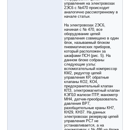
управления на электровозах
2ЭС6 с №470 происходит
аналогично рассмотренному в
начале статьи.
На электровозах 2ЭС6,
начиная с № 470, все
оборудование цепей
управления совмещено в один
блок, называемый блоком
пневматических приборов,
который расположен за
шкафами ПСН (рис. 5). На
данном блоке собраны
следующие узлы:
вспомогательный компрессор
КМ2, редуктор цепей
управления КР, обратные
клапаны КО2, КО4,
предохранительный клапан
КПЗ, электромагнитный клапан
КЭП10 жалюзи ПТР, манометр
МН4, датчик-преобразователь
давления ВР7,
разобщительные краны КН7,
КН29, КН37. На данных
электровозах резервуар цепей
управления РС7 не
устанавливается, а на
локомотивах с № 486 на блоке