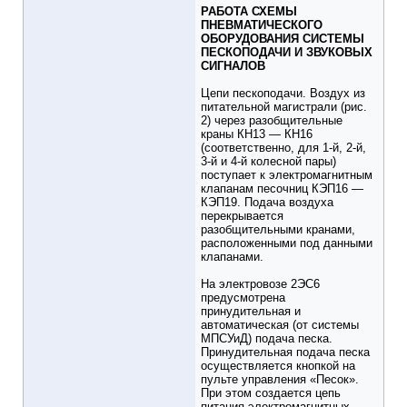
РАБОТА СХЕМЫ
ПНЕВМАТИЧЕСКОГО
ОБОРУДОВАНИЯ СИСТЕМЫ
ПЕСКОПОДАЧИ И ЗВУКОВЫХ
СИГНАЛОВ
Цепи пескоподачи. Воздух из
питательной магистрали (рис.
2) через разобщительные
краны КН13 — КН16
(соответственно, для 1-й, 2-й,
3-й и 4-й колесной пары)
поступает к электромагнитным
клапанам песочниц КЭП16 —
КЭП19. Подача воздуха
перекрывается
разобщительными кранами,
расположенными под данными
клапанами.
На электровозе 2ЭС6
предусмотрена
принудительная и
автоматическая (от системы
МПСУиД) подача песка.
Принудительная подача песка
осуществляется кнопкой на
пульте управления «Песок».
При этом создается цепь
питания электромагнитных