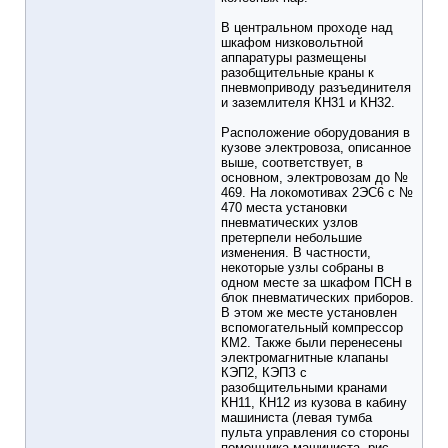
В центральном проходе над
шкафом низковольтной
аппаратуры размещены
разобщительные краны к
пневмоприводу разъединителя
и заземлителя КН31 и КН32.
Расположение оборудования в
кузове электровоза, описанное
выше, соответствует, в
основном, электровозам до №
469. На локомотивах 2ЭС6 с №
470 места установки
пневматических узлов
претерпели небольшие
изменения. В частности,
некоторые узлы собраны в
одном месте за шкафом ПСН в
блок пневматических приборов.
В этом же месте установлен
вспомогательный компрессор
КМ2. Также были перенесены
электромагнитные клапаны
КЭП2, КЭПЗ с
разобщительными кранами
КН11, КН12 из кузова в кабину
машиниста (левая тумба
пульта управления со стороны
помощника машиниста, рис.