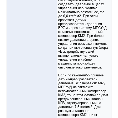
Необходимо помнить, что
создавать давление в цепях
управления необходимо
максимально возможное, т.е.
до 6,0 кгс/см2. При этом
сработает датчик-
преобразователь давления
ВР7 и через систему МПСУиД
отключит вспомогательный
компрессор КМ2. При более
низком давлении в цепях
управления возможен момент,
когда при включении тумблера
«Быстродействующий
выключатель» на пульте
управления в кабине
машиниста произойдет
опускание токоприемников.
Если по какой-либо причине
датчик-преобразователь
давления ВР7 через систему
МПСУиД не отключит
вспомогательный компрессор
КМ2, то на этот случай служит
предохранительный клапан
КПЗ, отрегулированный на
давление 7,5 кгс/см2. Для
разгрузки клапанов
компрессора КМ2 при его