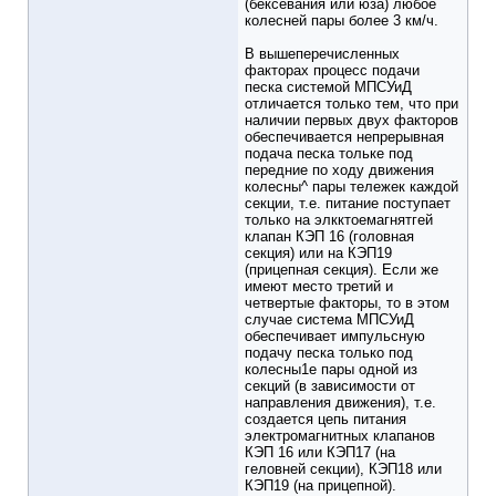
(бексевания или юза) любое
колесней пары более 3 км/ч.
В вышеперечисленных
факторах процесс подачи
песка системой МПСУиД
отличается только тем, что при
наличии первых двух факторов
обеспечивается непрерывная
подача песка тольке под
передние по ходу движения
колесны^ пары тележек каждой
секции, т.е. питание поступает
только на элкктоемагнятгей
клапан КЭП 16 (головная
секция) или на КЭП19
(прицепная секция). Если же
имеют место третий и
четвертые факторы, то в этом
случае система МПСУиД
обеспечивает импульсную
подачу песка только под
колесны1е пары одной из
секций (в зависимости от
направления движения), т.е.
создается цепь питания
электромагнитных клапанов
КЭП 16 или КЭП17 (на
геловней секции), КЭП18 или
КЭП19 (на прицепной).