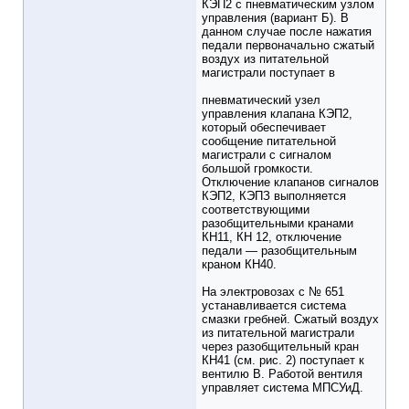
КЭП2 с пневматическим узлом
управления (вариант Б). В
данном случае после нажатия
педали первоначально сжатый
воздух из питательной
магистрали поступает в
пневматический узел
управления клапана КЭП2,
который обеспечивает
сообщение питательной
магистрали с сигналом
большой громкости.
Отключение клапанов сигналов
КЭП2, КЭПЗ выполняется
соответствующими
разобщительными кранами
КН11, КН 12, отключение
педали — разобщительным
краном КН40.
На электровозах с № 651
устанавливается система
смазки гребней. Сжатый воздух
из питательной магистрали
через разобщительный кран
КН41 (см. рис. 2) поступает к
вентилю В. Работой вентиля
управляет система МПСУиД.