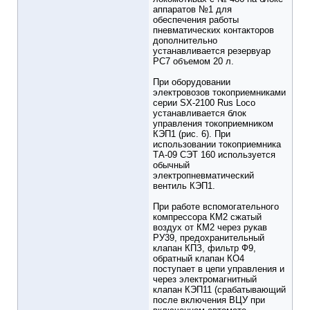
аппаратов №1 для
обеспечения работы
пневматических контакторов
дополнительно
устанавливается резервуар
РС7 объемом 20 л.
При оборудовании
электровозов токоприемниками
серии SX-2100 Rus Loco
устанавливается блок
управления токоприемником
КЭП1 (рис. 6). При
использовании токоприемника
ТА-09 СЭТ 160 используется
обычный
электропневматический
вентиль КЭП1.
При работе вспомогательного
компрессора КМ2 сжатый
воздух от КМ2 через рукав
РУ39, предохранительный
клапан КПЗ, фильтр Ф9,
обратный клапан КО4
поступает в цепи управления и
через электромагнитный
клапан КЭП11 (срабатывающий
после включения ВЦУ при