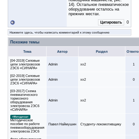
14). Остальное пневматическое
оборудование осталось на
прежних местах.
0
Цитировать
Нажмите здесь, чтобы написать комментарий к этому сообщению
Похожие темы
Тема
Автор
Раздел
Ответо
[04-2019] Силовые
цепи электровозов
Admin
xx2
1
2ЭС6 «СИНАРА»
[02-2019] Силовые
цепи электровозов
Admin
xx2
0
2ЭС6 «СИНАРА»
[03-2017] Схема
пневматического
тормозного
Admin
xx2
1
оборудования
электровоза 2ЭС6
«СИНАРА»
=Методичка=
Методическое
пособие по работе
Павел Наймушин
Студенту-локомотивщику
0
пневмооборудования
электровоза 2ЭС6