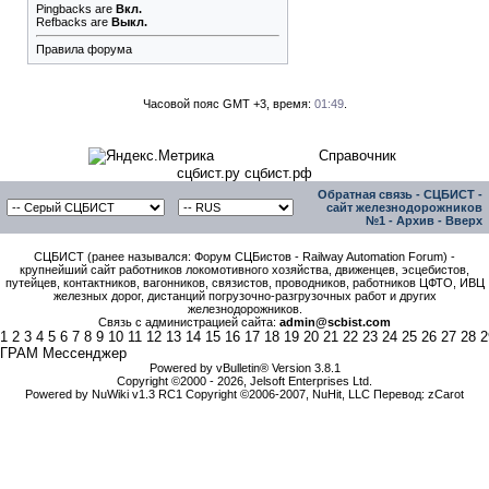
Pingbacks
are
Вкл.
Refbacks
are
Выкл.
Правила форума
Часовой пояс GMT +3, время:
01:49
.
Справочник
сцбист.ру сцбист.рф
Обратная связь
-
СЦБИСТ -
сайт железнодорожников
№1
-
Архив
-
Вверх
СЦБИСТ (ранее назывался: Форум СЦБистов - Railway Automation Forum) -
крупнейший сайт работников локомотивного хозяйства, движенцев, эсцебистов,
путейцев, контактников, вагонников, связистов, проводников, работников ЦФТО, ИВЦ
железных дорог, дистанций погрузочно-разгрузочных работ и других
железнодорожников.
Связь с администрацией сайта:
admin@scbist.com
1
2
3
4
5
6
7
8
9
10
11
12
13
14
15
16
17
18
19
20
21
22
23
24
25
26
27
28
2
ГРАМ Мессенджер
Powered by vBulletin® Version 3.8.1
Copyright ©2000 - 2026, Jelsoft Enterprises Ltd.
Powered by NuWiki v1.3 RC1 Copyright ©2006-2007, NuHit, LLC Перевод: zCarot