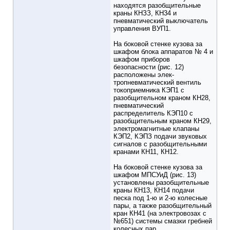
находятся разобщительные
краны КНЗЗ, КН34 и
пневматический выключатель
управления ВУП1.
На боковой стенке кузова за
шкафом блока аппаратов № 4 и
шкафом приборов
безопасности (рис. 12)
расположены элек-
тропневматический вентиль
токоприемника КЭП1 с
разобщительном краном КН28,
пневматический
распределитель КЭП10 с
разобщительным краном КН29,
электромагнитные клапаны
КЭП2, КЭПЗ подачи звуковых
сигналов с разобщительными
кранами КН11, КН12.
На боковой стенке кузова за
шкафом МПСУиД (рис. 13)
установлены разобщительные
краны КН13, КН14 подачи
песка под 1-ю и 2-ю колесные
пары, а также разобщительный
кран КН41 (на электровозах с
№651) системы смазки гребней
колесных пар.