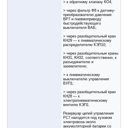
> к обратному клапану КО4;
> через фильтр Ф8 к датчику-
преобразователю давления
ВР7 и пневмоприводу
быстродействующего
выключателя ВАБ;
> через разобщительный кран
КН29 — к пневматическому
распределителю КЭП10;
> через разобщительные краны
КН31, КН32, соответственно, к
разъединителю и
заземлителю;
> к пневматическому
выключателю управления
ВУП1;
> через разобщительный кран
КН28 — к
электропневматическому
вентилю КЭП1.
Резервуар цепей управления
РС7 находится под кузовом
электровоза около
аккумуляторной батареи со