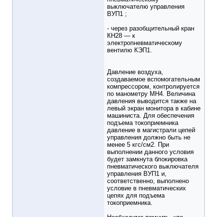
выключателю управления
ВУП1 ;
- через разобщительный кран
КН28 — к
электропневматическому
вентилю КЭП1.
Давление воздуха,
создаваемое вспомогательным
компрессором, контролируется
по манометру МН4. Величина
давления выводится также на
левый экран монитора в кабине
машиниста. Для обеспечения
подъема токоприемника
давление в магистрали цепей
управления должно быть не
менее 5 кгс/см2. При
выполнении данного условия
будет замкнута блокировка
пневматического выключателя
управления ВУП1 и,
соответственно, выполнено
условие в пневматических
цепях для подъема
токоприемника.