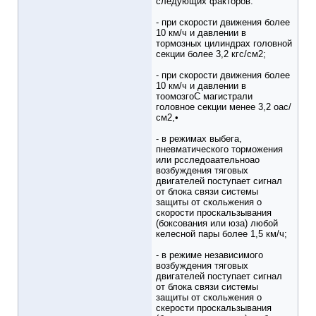
следующих факторов:
- при скорости движения более
10 км/ч и давлении в
тормозных цилиндрах головной
секции более 3,2 кгс/см2;
- при скорости движения более
10 км/ч и давлении в
тоомозгоC магистрали
головное секции менее 3,2 oас/
см2,•
- в режимах выбега,
пневматического торможения
или рcследоаательнoао
возбуждения тяговых
двигателей поступает сигнал
от блока связи системы
защиты от скольжения о
скорости проскальзывания
(боксования или юза) любой
келесной пары более 1,5 км/ч;
- в режиме независимого
возбуждения тяговых
двигателей поступает сигнал
от блока связи системы
защиты от скольжения о
скерости проскальзывания