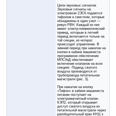
Цепи звуковых сигналов.
Звуковые сигналы на
электровозе 2ЭС6 подаются
тифоном и свистком, которые
объединены в один узел —
ревун РВН. Каждый из них
имеет электр-пневматический
привед, которым в летний
период включается тольке на
той секции, из кетерос
происходит управление. В
зимний период при нажатии на
кнопки в кабине машиниста
программное обеспечение
МПСУиД обеспечивает
включение клапанов на всех
секциях. Подвод сжатого
воздуха производится от
трубопровода питательное
магистрали (рис. 3).
При нажатии на кнопку
«Тифон» в кабине машиниста
питание поступает на
электромагнитный клапан
КЭП2, который открывает
доступ сжатого воздуха из
питательной магистрали через
разобщительный кран КН11 к