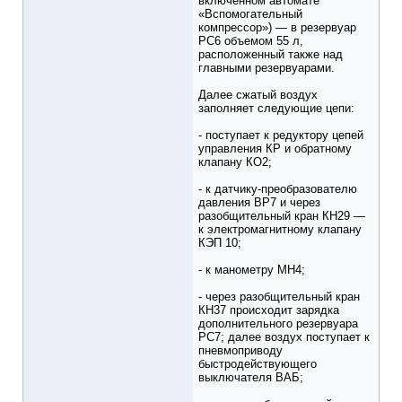
включенном автомате
«Вспомогательный
компрессор») — в резервуар
РС6 объемом 55 л,
расположенный также над
главными резервуарами.
Далее сжатый воздух
заполняет следующие цепи:
- поступает к редуктору цепей
управления КР и обратному
клапану КО2;
- к датчику-преобразователю
давления ВР7 и через
разобщительный кран КН29 —
к электромагнитному клапану
КЭП 10;
- к манометру МН4;
- через разобщительный кран
КН37 происходит зарядка
дополнительного резервуара
РС7; далее воздух поступает к
пневмоприводу
быстродействующего
выключателя ВАБ;