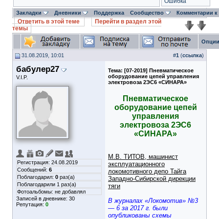
Ошибка
Закладки
Дневники
Поддержка
Сообщество
Комментарии к
Ответить в этой теме
Перейти в раздел этой
темы
Опции
31.08.2019, 10:01
#
1
(
ссылка
)
бабулер27
Тема:
[07-2019] Пневматическое
оборудование цепей управления
V.I.P.
электровоза 2ЭС6 «СИНАРА»
Пневматическое
оборудование цепей
управления
электровоза 2ЭС6
«СИНАРА»
М.В. ТИТОВ, машинист
Регистрация: 24.08.2019
эксплуатационного
Сообщений:
6
локомотивного депо Тайга
Поблагодарил:
0
раз(а)
Западно-Сибирской дирекции
Поблагодарили 1 раз(а)
тяги
Фотоальбомы:
не добавлял
Записей в дневнике:
30
В журналах «Локомотив» №3
Репутация:
0
— 6 за 2017 г. были
опубликованы схемы