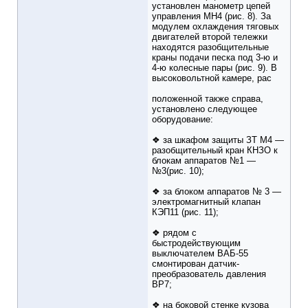
установлен манометр цепей
управления МН4 (рис. 8). За
модулем охлаждения тяговых
двигателей второй тележки
находятся разобщительные
краны подачи песка под 3-ю и
4-ю колесные пары (рис. 9). В
высоковольтной камере, рас
положенной также справа,
установлено следующее
оборудование:
❖ за шкафом защиты ЗТ М4 —
разобщительный кран КНЗО к
блокам аппаратов №1 —
№3(рис. 10);
❖ за блоком аппаратов № 3 —
электромагнитный клапан
КЭП11 (рис. 11);
❖ рядом с
быстродействующим
выключателем ВАБ-55
смонтирован датчик-
преобразователь давления
ВР7;
❖ на боковой стенке кузова