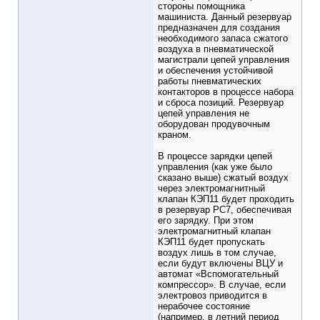
стороны помощника
машиниста. Данный резервуар
предназначен для создания
необходимого запаса сжатого
воздуха в пневматической
магистрали цепей управления
и обеспечения устойчивой
работы пневматических
контакторов в процессе набора
и сброса позиций. Резервуар
цепей управления не
оборудован продувочным
краном.
В процессе зарядки цепей
управления (как уже было
сказано выше) сжатый воздух
через электромагнитный
клапан КЭП11 будет проходить
в резервуар РС7, обеспечивая
его зарядку. При этом
электромагнитный клапан
КЭП11 будет пропускать
воздух лишь в том случае,
если будут включены ВЦУ и
автомат «Вспомогательный
компрессор». В случае, если
электровоз приводится в
нерабочее состояние
(например, в летний период