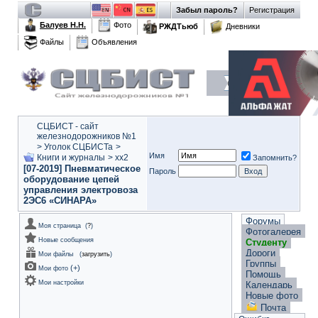
Забыл пароль?
Регистрация
Балуев Н.Н.
Фото
РЖДТьюб
Дневники
Файлы
Объявления
СЦБИСТ - сайт
железнодорожников №1
>
Уголок СЦБИСТа
>
Имя
Книги и журналы
>
xx2
Запомнить?
[07-2019] Пневматическое
Пароль
оборудование цепей
управления электровоза
2ЭС6 «СИНАРА»
Форумы
Моя страница
(
?
)
Фотогалерея
Новые сообщения
Студенту
Дороги
Мои файлы
(
загрузить
)
Группы
(
+
)
Мои фото
Помощь
Мои настройки
Календарь
Новые фото
Почта