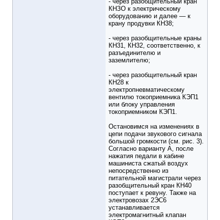
- через разобщительный кран
КНЗО к электрическому
оборудованию и далее — к
крану продувки КН38;
- через разобщительные краны
КН31, КН32, соответственно, к
разъединителю и
заземлителю;
- через разобщительный кран
КН28 к
электропневматическому
вентилю токоприемника КЭП1
или блоку управления
токоприемником КЭП1.
Остановимся на изменениях в
цепи подачи звукового сигнала
большой громкости (см. рис. 3).
Согласно варианту А, после
нажатия педали в кабине
машиниста сжатый воздух
непосредственно из
питательной магистрали через
разобщительный кран КН40
поступает к ревуну. Также на
электровозах 2ЭС6
устанавливается
электромагнитный клапан