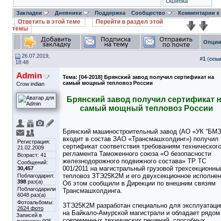
Ошибка
Закладки
Дневники
Поддержка
Сообщество
Комментарии к
Ответить в этой теме
Перейти в раздел этой
темы
Опции
26.07.2019,
#
1
(
ссы
18:48
Admin
Тема:
[04-2018] Брянский завод получил сертификат на
самый мощный тепловоз России
Crow indian
Брянский завод получил сертификат 
самый мощный тепловоз России
Брянский машиностроительный завод (АО «УК “БМЗ
входит в состав ЗАО «Трансмашхолдинг») получил
Регистрация:
сертификат соответствия требованиям техническог
21.02.2009
регламента Таможенного союза «О безопасности
Возраст: 41
железнодорожного подвижного состава» ТР ТС
Сообщений:
001/2011 на магистральный грузовой трехсекционны
30,457
тепловоз ЗТЭ25К2М и его двухсекционное исполнен
Поблагодарил:
398
раз(а)
Об этом сообщили в Дирекции по внешним связям
Поблагодарили
Трансмашхолдинга.
6048 раз(а)
Фотоальбомы:
ЗТЭ25К2М разработан специально для эксплуатаци
2624 фото
на Байкало-Амурской магистрали и обладает рядом
Записей в
современных технических решений, способных