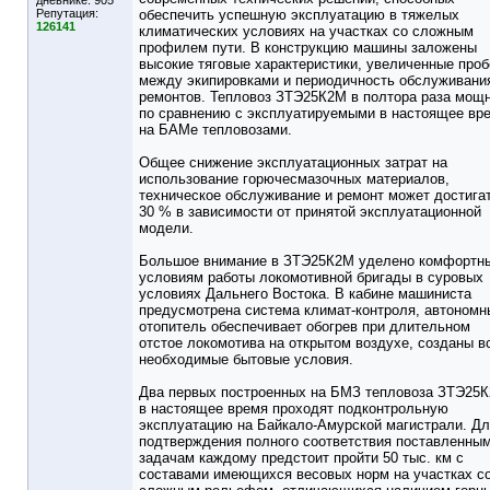
дневнике:
905
Репутация:
обеспечить успешную эксплуатацию в тяжелых
126141
климатических условиях на участках со сложным
профилем пути. В конструкцию машины заложены
высокие тяговые характеристики, увеличенные проб
между экипировками и периодичность обслуживани
ремонтов. Тепловоз ЗТЭ25К2М в полтора раза мощ
по сравнению с эксплуатируемыми в настоящее вр
на БАМе тепловозами.
Общее снижение эксплуатационных затрат на
использование горючесмазочных материалов,
техническое обслуживание и ремонт может достига
30 % в зависимости от принятой эксплуатационной
модели.
Большое внимание в ЗТЭ25К2М уделено комфортн
условиям работы локомотивной бригады в суровых
условиях Дальнего Востока. В кабине машиниста
предусмотрена система климат-контроля, автономн
отопитель обеспечивает обогрев при длительном
отстое локомотива на открытом воздухе, созданы в
необходимые бытовые условия.
Два первых построенных на БМЗ тепловоза ЗТЭ25
в настоящее время проходят подконтрольную
эксплуатацию на Байкало-Амурской магистрали. Д
подтверждения полного соответствия поставленны
задачам каждому предстоит пройти 50 тыс. км с
составами имеющихся весовых норм на участках с