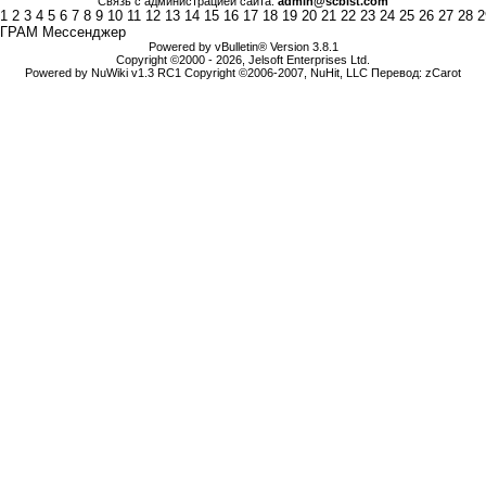
Связь с администрацией сайта:
admin@scbist.com
1
2
3
4
5
6
7
8
9
10
11
12
13
14
15
16
17
18
19
20
21
22
23
24
25
26
27
28
2
ГРАМ Мессенджер
Powered by vBulletin® Version 3.8.1
Copyright ©2000 - 2026, Jelsoft Enterprises Ltd.
Powered by NuWiki v1.3 RC1 Copyright ©2006-2007, NuHit, LLC Перевод: zCarot