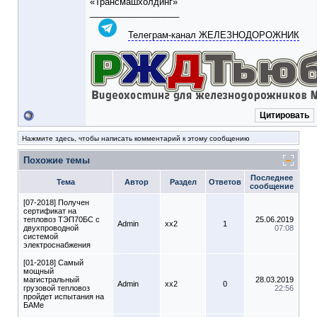
«Трансмашхолдинг»
__________________
Телеграм-канал ЖЕЛЕЗНОДОРОЖНИК
Цитировать
Нажмите здесь, чтобы написать комментарий к этому сообщению
Похожие темы
Последнее
Тема
Автор
Раздел
Ответов
сообщение
[07-2018] Получен
сертификат на
тепловоз ТЭП70БС с
25.06.2019
Admin
xx2
1
двухпроводной
07:08
системой
электроснабжения
[01-2018] Самый
мощный
магистральный
28.03.2019
Admin
xx2
0
грузовой тепловоз
22:56
пройдет испытания на
БАМе