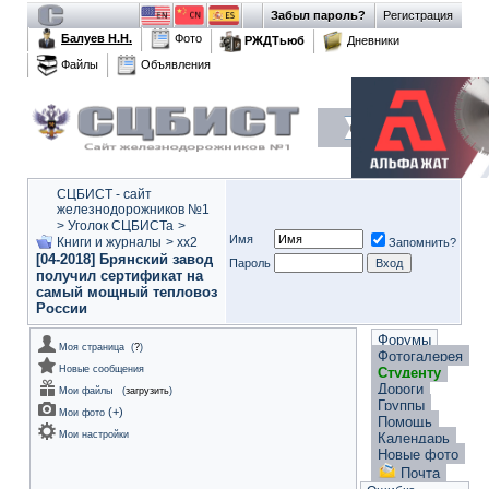
Забыл пароль?
Регистрация
Балуев Н.Н.
Фото
РЖДТьюб
Дневники
Файлы
Объявления
СЦБИСТ - сайт
железнодорожников №1
>
Уголок СЦБИСТа
>
Имя
Книги и журналы
>
xx2
Запомнить?
[04-2018] Брянский завод
Пароль
получил сертификат на
самый мощный тепловоз
России
Форумы
Моя страница
(
?
)
Фотогалерея
Новые сообщения
Студенту
Дороги
Мои файлы
(
загрузить
)
Группы
(
+
)
Мои фото
Помощь
Мои настройки
Календарь
Новые фото
Почта