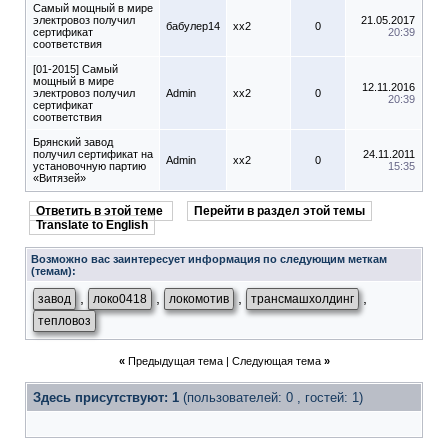
Самый мощный в мире
электровоз получил
21.05.2017
бабулер14
xx2
0
сертификат
20:39
соответствия
[01-2015] Самый
мощный в мире
12.11.2016
электровоз получил
Admin
xx2
0
20:39
сертификат
соответствия
Брянский завод
получил сертификат на
24.11.2011
Admin
xx2
0
установочную партию
15:35
«Витязей»
Ответить в этой теме
Перейти в раздел этой темы
Translate to English
Возможно вас заинтересует информация по следующим меткам
(темам):
,
,
,
,
завод
локо0418
локомотив
трансмашхолдинг
тепловоз
«
Предыдущая тема
|
Следующая тема
»
Здесь присутствуют: 1
(пользователей: 0 , гостей: 1)