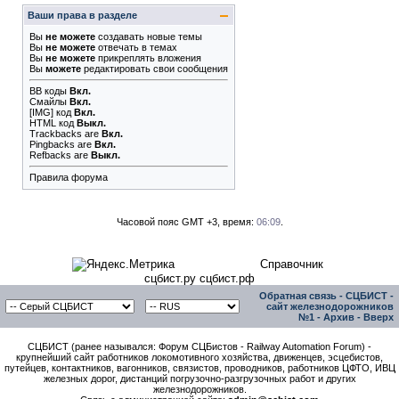
Ваши права в разделе
Вы
не можете
создавать новые темы
Вы
не можете
отвечать в темах
Вы
не можете
прикреплять вложения
Вы
можете
редактировать свои сообщения
BB коды
Вкл.
Смайлы
Вкл.
[IMG]
код
Вкл.
HTML код
Выкл.
Trackbacks
are
Вкл.
Pingbacks
are
Вкл.
Refbacks
are
Выкл.
Правила форума
Часовой пояс GMT +3, время:
06:09
.
Справочник
сцбист.ру сцбист.рф
Обратная связь
-
СЦБИСТ -
сайт железнодорожников
№1
-
Архив
-
Вверх
СЦБИСТ (ранее назывался: Форум СЦБистов - Railway Automation Forum) -
крупнейший сайт работников локомотивного хозяйства, движенцев, эсцебистов,
путейцев, контактников, вагонников, связистов, проводников, работников ЦФТО, ИВЦ
железных дорог, дистанций погрузочно-разгрузочных работ и других
железнодорожников.