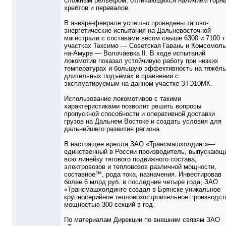
сложным рельефом, отличающихся наличием горн
хребтов и перевалов.
В январе-феврале успешно проведены тягово-
энергетические испытания на Дальневосточной
магистрали с составами весом свыше 6300 и 7100 т
участках Таксимо — Советская Гавань и Комсомоль
на-Амуре — Волочаевка II. В ходе испытаний
локомотив показал устойчивую работу при низких
температурах и большую эффективность на тяжёл
длительных подъёмах в сравнении с
эксплуатируемым на данном участке ЗТЭ10МК.
Использование локомотивов с такими
характеристиками позволит решить вопросы
пропускной способности и оперативной доставки
грузов на Дальнем Востоке и создать условия для
дальнейшего развития региона.
В настоящее врелля ЗАО «Трансмашхолдинг»—
единственный в России производитель, выпускающ
всю линейку тягового подвижного состава,
электровозов и тепловозов различной мощности,
составное™, рода тока, назначения. Инвестировав
более 6 млрд руб. в последние четыре года, ЗАО
«Трансмашхолдинге создал в Брянске уникальное
крупносерийное тепловозостроительное производст
мощностью 300 секций в год.
По материалам Дирекции по внешним связям ЗАО