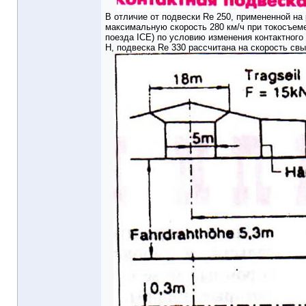
В отличие от подвески Re 250, при­мененной н
максимальную ско­рость 280 км/ч при токосъем
поезда ICE) по условию изменения контактного
Н, подвеска Re 330 рассчитана на скорость св