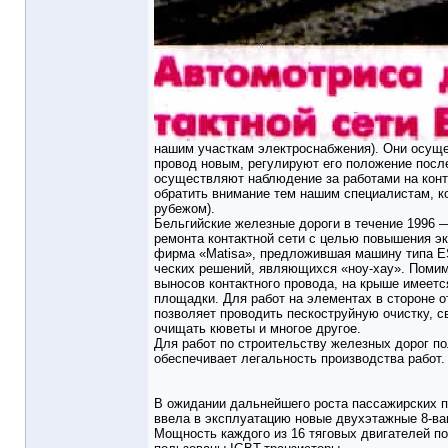
нашим участкам электроснабжения). Они осуще
провод новым, регулируют его положение посл
осуществляют наблюдение за работами на конта
обратить внимание тем нашим специалистам, ко
рубежом).
Бельгийские железные дороги в те­чение 1996 
ремонта контактной сети с целью повышения эко
фирма «Matisa», предложившая машину типа 
ческих решений, являющихся «ноу-хау». Помимо
выносов контактного провода, на крыше имеет
площадки. Для работ на элементах в стороне о
позволяет про­водить пескоструйную очистку, с
очи­щать кюветы и многое другое.
Для работ по строительству железных дорог 
обеспечивает легальность производства работ.
В ожидании дальнейшего роста пассажирских п
ввела в эксплуа­тацию новые двухэтажные 8-ваг
Мощность каждого из 16 тяговых двигателей по­