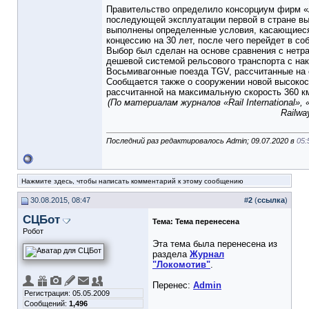
Правительство определило консорци­ум фирм «Al
последующей эксплуатации пер­вой в стране вы
выполнены опреде­ленные условия, касающиеся
концессию на 30 лет, после чего перейдет в со
Выбор был сделан на основе срав­нения с нетр
дешевой системой рельсового транспорта с накл
Вось­мивагонные поезда TGV, рассчитанные на с
Сообщается также о сооружении но­вой высокос
рассчитанной на макси­мальную скорость 360 км
(По материалам журналов «Rail Interna­tional», «
Railwa
Последний раз редактировалось Admin; 09.07.2020 в
05:
Нажмите здесь, чтобы написать комментарий к этому сообщению
30.08.2015, 08:47
#
2
(
ссылка
)
СЦБот
Тема:
Тема перенесена
Робот
Эта тема была перенесена из
раздела
Журнал
"Локомотив"
.
Перенес:
Admin
Регистрация: 05.05.2009
Сообщений:
1,496