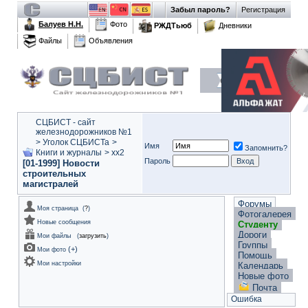
Забыл пароль?
Регистрация
Балуев Н.Н.
Фото
РЖДТьюб
Дневники
Файлы
Объявления
СЦБИСТ - сайт
железнодорожников №1
>
Уголок СЦБИСТа
>
Имя
Запомнить?
Книги и журналы
>
xx2
Пароль
[01-1999] Новости
строительных
магистралей
Форумы
Моя страница
(
?
)
Фотогалерея
Новые сообщения
Студенту
Дороги
Мои файлы
(
загрузить
)
Группы
(
+
)
Мои фото
Помощь
Мои настройки
Календарь
Новые фото
Почта
Ошибка