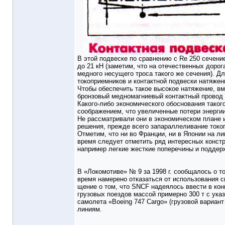
В этой подвеске по сравнению с Re 250 сечение 
до 21 кН (заме­тим, что на отечественных доро
медного несущего троса такого же сечения). 
токоприемников и контактной подвески натяжени
Чтобы обеспечить такое высокое натяжение, вме
бронзовый мед­номагниевый контактный провод R
Какого-либо экономического обосно­вания таког
соображением, что увеличен­ные потери энерги
Не рассмат­ривали они в экономическом плане 
решения, прежде всего запараллели­вание токо
Отметим, что ни во Франции, ни в Японии на ли
время следует от­метить ряд интересных конст
напри­мер легкие жесткие поперечины и под­де
В «Локомотиве» № 9 за 1998 г. сообщалось о 
время намерено отказаться от использования ск
щение о том, что SNCF надеялось вве­сти в ко
грузовых поездов мас­сой примерно 300 т с ука
самоле­та «Boeing 747 Cargo» (грузовой ва­риа
линиям.