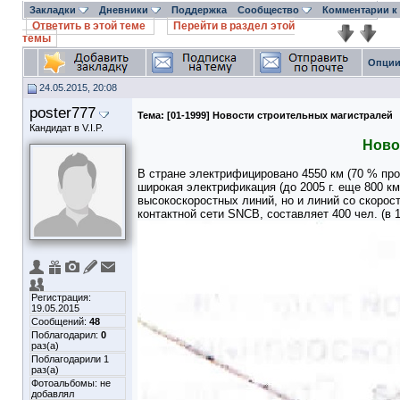
Закладки
Дневники
Поддержка
Сообщество
Комментарии к
Ответить в этой теме
Перейти в раздел этой
темы
Опции
24.05.2015, 20:08
poster777
Тема:
[01-1999] Новости строительных магистралей
Кандидат в V.I.P.
Ново
В стране электрифицировано 4550 км (70 % пр
широкая электрификация (до 2005 г. еще 800 км
высокоскорост­ных линий, но и линий со скорос
контактной сети SNCB, составляет 400 чел. (в 
Регистрация:
19.05.2015
Сообщений:
48
Поблагодарил:
0
раз(а)
Поблагодарили 1
раз(а)
Фотоальбомы:
не
добавлял