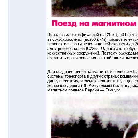
Вслед за электрификацией (на 25 кВ, 50 Гц) м
высокоскоростных (до260 км/ч) поездов электр
перс­пективы повышения и на ней скорос­ти до 
электровозов серии IC225s. Однако это требуе
искусственных сооружений. Поэтому обсуждаетс
сократить сроки освоения на этой линии высок
Для создания линии на магнитном подвесе «Тра
системы транспорта в других странах компании
дан­ную систему, и создать соответствую­щее ед
железные дороги (DB AG) должны были подписат
магнитном подвесе Берлин — Гамбург.