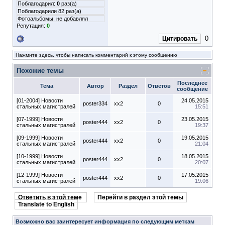
Поблагодарил:
0
раз(а)
Поблагодарили 82 раз(а)
Фотоальбомы:
не добавлял
Репутация:
0
0
Цитировать
Нажмите здесь, чтобы написать комментарий к этому сообщению
Похожие темы
Последнее
Тема
Автор
Раздел
Ответов
сообщение
[01-2004] Новости
24.05.2015
poster334
xx2
0
стальных магистралей
15:51
[07-1999] Новости
23.05.2015
poster444
xx2
0
стальных магистралей
19:37
[09-1999] Новости
19.05.2015
poster444
xx2
0
стальных магистралей
21:04
[10-1999] Новости
18.05.2015
poster444
xx2
0
стальных магистралей
20:07
[12-1999] Новости
17.05.2015
poster444
xx2
0
стальных магистралей
19:06
Ответить в этой теме
Перейти в раздел этой темы
Translate to English
Возможно вас заинтересует информация по следующим меткам