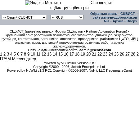
Справочник
сцбист.ру сцбист.рф
Обратная связь
-
СЦБИСТ -
сайт железнодорожников
№1
-
Архив
-
Вверх
СЦБИСТ (ранее назывался: Форум СЦБистов - Railway Automation Forum) -
крупнейший сайт работников локомотивного хозяйства, движенцев, эсцебистов,
путейцев, контактников, вагонников, связистов, проводников, работников ЦФТО, ИВЦ
железных дорог, дистанций погрузочно-разгрузочных работ и других
железнодорожников.
Связь с администрацией сайта:
admin@scbist.com
1
2
3
4
5
6
7
8
9
10
11
12
13
14
15
16
17
18
19
20
21
22
23
24
25
26
27
28
2
ГРАМ Мессенджер
Powered by vBulletin® Version 3.8.1
Copyright ©2000 - 2026, Jelsoft Enterprises Ltd.
Powered by NuWiki v1.3 RC1 Copyright ©2006-2007, NuHit, LLC Перевод: zCarot