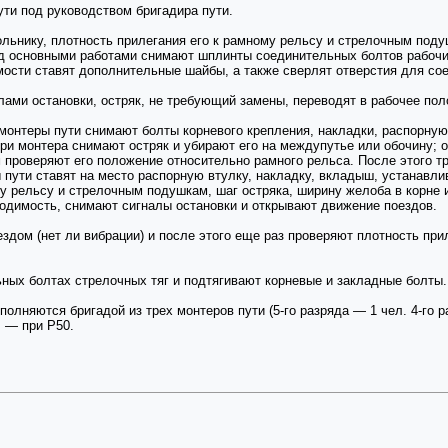
ути под руководством бригадира пути.
льнику, плотность прилегания его к рамному рельсу и стрелочным поду
д основными работами снимают шплинты соединительных болтов рабочих 
мости ставят дополнительные шайбы, а также сверлят отверстия для со
лами остановки, остряк, не требующий замены, переводят в рабочее пол
онтеры пути снимают болты корневого крепления, накладки, распорную 
три монтера снимают остряк и убирают его на междупутье или обочину;
м проверяют его положение относительно рамного рельса. После этого т
ры пути ставят на место распорную втулку, накладку, вкладыш, устанавл
у рельсу и стрелочным подушкам, шаг остряка, ширину желоба в корне 
одимость, снимают сигналы остановки и открывают движение поездов.
здом (нет ли вибрации) и после этого еще раз проверяют плотность при
ых болтах стрелочных тяг и подтягивают корневые и закладные болты.
полняются бригадой из трех монтеров пути (5-го разряда — 1 чел. 4-го р
ч — при Р50.