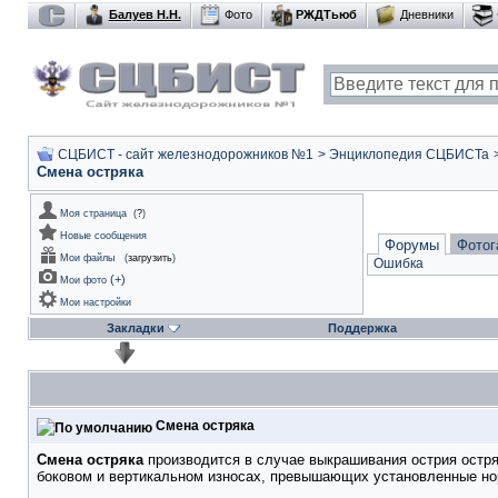
Балуев Н.Н.
Фото
РЖДТьюб
Дневники
СЦБИСТ - сайт железнодорожников №1
>
Энциклопедия СЦБИСТа
Смена остряка
Моя страница
(
?
)
Новые сообщения
Форумы
Фотог
Мои файлы
(
загрузить
)
Ошибка
(
+
)
Мои фото
Мои настройки
Закладки
Поддержка
Смена остряка
Смена остряка
производится в случае выкрашивания острия остряк
боковом и вертикальном износах, превышающих установленные но