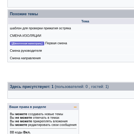
Похожие темы
Тема
шаблон для проверки прижатия остряка
СМЕНА ИЗОЛЯЦИИ
Первая смена
[Д/восточная магистраль]
Смена руководителя
Смена направления
Здесь присутствуют: 1
(пользователей: 0 , гостей: 1)
Ваши права в разделе
Вы
можете
создавать новые темы
Вы
не можете
отвечать в темах
Вы
не можете
прикреплять вложения
Вы
можете
редактировать свои сообщения
BB коды
Вкл.