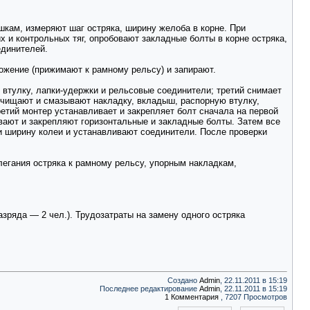
шкам, измеряют шаг остряка, ширину желоба в корне. При
и контрольных тяг, опробовают закладные болты в корне остряка,
единителей.
ожение (прижимают к рамному рельсу) и запирают.
втулку, лапки-удержки и рельсовые соединители; третий снимает
 очищают и смазывают накладку, вкладыш, распорную втулку,
ретий монтер устанавливает и закрепляет болт сначала на первой
ивают и закрепляют горизонтальные и закладные болты. Затем все
и ширину колеи и устанавливают соединители. После проверки
легания остряка к рамному рельсу, упорным накладкам,
азряда — 2 чел.). Трудозатраты на замену одного остряка
Создано
Admin
, 22.11.2011 в 15:19
Последнее редактирование
Admin
, 22.11.2011 в 15:19
1 Комментария
, 7207 Просмотров