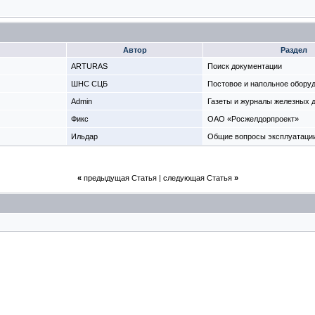
Автор
Раздел
ARTURAS
Поиск документации
ШНС СЦБ
Постовое и напольное обору
Admin
Газеты и журналы железных 
Фикс
ОАО «Росжелдорпроект»
Ильдар
Общие вопросы эксплуатаци
«
предыдущая Статья
|
следующая Статья
»