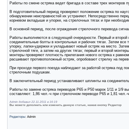
Работы по смене остряка ведет бригада в составе трех монтеров п
В подготовительный период проверяют положение остряка по науго
обнаружении неисправностей их устраняют. Непосредственно пере
корневом вкладыше и упорке, на стрелочных тягах и при необходи
В основной период, после ограждения стрелочного перевода сигна
Работы выполняются в следующей очередности. Первый и второй м
соединительные болты в контрольных и рабочих тягах. Затем все 
упорку, лапки-удержки и укладывают новый остряк на место. Зате
стрелочной тяге, а затем на других тягах; первый и второй монте
монтеры проверяют плотность прилегания нового остряка к рамном
расшивают противоположный остряк, опробовают стрелку на перев
При проходе первого поезда наблюдают за работой остряка под пое
стрелочным подушкам.
В заключительный период устанавливают шплинты на соединительн
Работы по замене остряка переводов Р65 и Р50 марок 1/11 и 1/9 вы
составляют: 1,86 чел.-ч при стрелочном переводе Р65 и 1,81 чел.-
Admin добавил 22.11.2011 в 16:19
Вы можете дополнить или изменить данную статью, нажав кнопку Редактор
Редакторы:
Admin