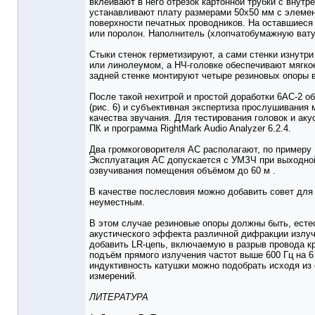
вклеивают в него отрезок картонной трубки с внутр
устанавливают плату размерами 50x50 мм с элеме
поверхности печатных проводников. На оставшиеся
или поролон. Наполнитель (хлопчатобумажную вату
Стыки стенок герметизируют, а сами стенки изнут
или линолеумом, а НЧ-головке обеспечивают мягкое
задней стенке монтируют четыре резиновых опоры в
После такой нехитрой и простой доработки 6АС-2 о
(рис. 6) и субъективная экспертиза прослушивани
качества звучания. Для тестирования головок и а
ПК и программа RightMark Audio Analyzer 6.2.4.
Два громкоговорителя АС располагают, по примеру 
Эксплуатация АС допускается с УМЗЧ при выходной
озвучивания помещения объёмом до 60 м .
В качестве послесловия можно добавить совет для 
неуместным.
В этом случае резиновые опоры должны быть, есте
акустического эффекта различной дифракции излучен
добавить LR-цепь, включаемую в разрыв провода кро
подъём прямого излучения частот выше 600 Гц на 6
индуктивность катушки можно подобрать исходя из 
измерений.
ЛИТЕРАТУРА