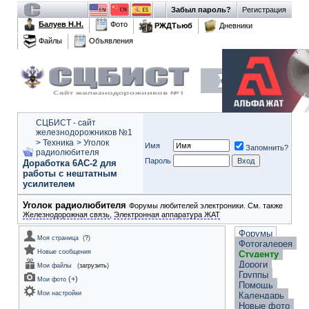
Забыл пароль?
Регистрация
Балуев Н.Н.
Фото
РЖДТьюб
Дневники
Файлы
Объявления
СЦБИСТ - сайт
железнодорожников №1
>
Техника
>
Уголок
Имя
Запомнить?
радиолюбителя
Пароль
Доработка 6АС-2 для
работы с нештатным
усилителем
Уголок радиолюбителя
Форумы любителей электроники. См. также
Железнодорожная связь
,
Электронная аппаратура ЖАТ
Форумы
Моя страница
(
?
)
Фотогалерея
Новые сообщения
Студенту
Дороги
Мои файлы
(
загрузить
)
Группы
(
+
)
Мои фото
Помощь
Мои настройки
Календарь
Новые фото