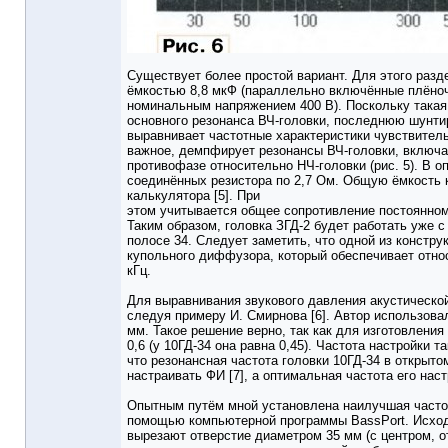
Существует более простой вариант. Для этого раз
ёмкостью 8,8 мкФ (параллельно включённые плёноч
номинальным напряжением 400 В). Поскольку такая 
основного резонанса ВЧ-головки, последнюю шунти
выравнивает частотные характеристики чувствитель
важное, демпфирует резонансы ВЧ-головки, включая
противофазе относительно НЧ-головки (рис. 5). В 
соединённых резистора по 2,7 Ом. Общую ёмкость
калькулятора [5]. При
этом учитывается общее сопротивление постоянном
Таким образом, головка ЗГД-2 будет работать уже с
полосе 34. Следует заметить, что одной из констр
купольного диффузора, который обеспечивает относ
кГц.
Для выравнивания звукового давления акустическо
следуя примеру И. Смирнова [6]. Автор использова
мм. Такое решение верно, так как для изготовлени
0,6 (у 10ГД-34 она равна 0,45). Частота настройки 
что резонансная частота головки 10ГД-34 в открыто
настраивать ФИ [7], а оптимальная частота его нас
Опытным путём мной установлена наилучшая часто
помощью компьютерной программы BassPort. Исходя
вырезают отверстие диаметром 35 мм (с центром, о