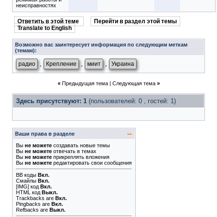
неисправностях
Ответить в этой теме
Перейти в раздел этой темы
Translate to English
Возможно вас заинтересует информация по следующим меткам
(темам):
,
,
,
радио
Крепление
миит
Украина
«
Предыдущая тема
|
Следующая тема
»
Здесь присутствуют: 1
(пользователей: 0 , гостей: 1)
Ваши права в разделе
Вы
не можете
создавать новые темы
Вы
не можете
отвечать в темах
Вы
не можете
прикреплять вложения
Вы
не можете
редактировать свои сообщения
BB коды
Вкл.
Смайлы
Вкл.
[IMG]
код
Вкл.
HTML код
Выкл.
Trackbacks
are
Вкл.
Pingbacks
are
Вкл.
Refbacks
are
Выкл.