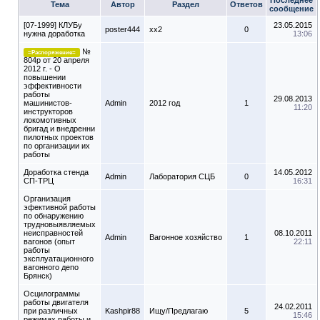
Последнее
Тема
Автор
Раздел
Ответов
сообщение
[07-1999] КЛУБу
23.05.2015
poster444
xx2
0
нужна доработка
13:06
№
=Распоряжение=
804р от 20 апреля
2012 г. - О
повышении
эффективности
работы
29.08.2013
машинистов-
Admin
2012 год
1
11:20
инструкторов
локомотивных
бригад и внедренни
пилотных проектов
по организации их
работы
Доработка стенда
14.05.2012
Admin
Лаборатория СЦБ
0
СП-ТРЦ
16:31
Организация
эфективной работы
по обнаружению
трудновыявляемых
неисправностей
08.10.2011
Admin
Вагонное хозяйство
1
вагонов (опыт
22:11
работы
эксплуатационного
вагонного депо
Брянск)
Осцилограммы
работы двигателя
24.02.2011
при различных
Kashpir88
Ищу/Предлагаю
5
15:46
режимах работы и