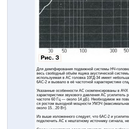
Для демпфирования подвижной системы НЧ-головки н
весь свободный объём ящика акустической системы
используемая в АС головка 10ГД-34 имеет небольш
6АС-2 и вызвало в её частотной характеристике спад
Указанные особенности АС скомпенсированы в АЧХ 
характеристики звукового давления АС усилитель 
частоте 60 Гц — около 14 дБ). Необходимое же пов
ся ростом выходной мощности УМЗЧ (максимальна
около 15...20 Вт).
Из выше изложенного следует, что 6АС-2 и усилит
подключить АС к нештатному источнику сигнала, н