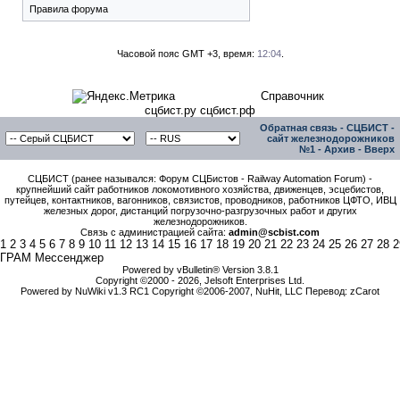
Правила форума
Часовой пояс GMT +3, время:
12:04
.
Справочник
сцбист.ру сцбист.рф
Обратная связь
-
СЦБИСТ -
сайт железнодорожников
№1
-
Архив
-
Вверх
СЦБИСТ (ранее назывался: Форум СЦБистов - Railway Automation Forum) -
крупнейший сайт работников локомотивного хозяйства, движенцев, эсцебистов,
путейцев, контактников, вагонников, связистов, проводников, работников ЦФТО, ИВЦ
железных дорог, дистанций погрузочно-разгрузочных работ и других
железнодорожников.
Связь с администрацией сайта:
admin@scbist.com
1
2
3
4
5
6
7
8
9
10
11
12
13
14
15
16
17
18
19
20
21
22
23
24
25
26
27
28
2
ГРАМ Мессенджер
Powered by vBulletin® Version 3.8.1
Copyright ©2000 - 2026, Jelsoft Enterprises Ltd.
Powered by NuWiki v1.3 RC1 Copyright ©2006-2007, NuHit, LLC Перевод: zCarot