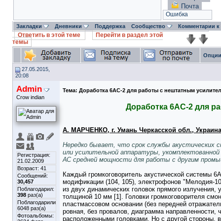
Почта
Ошибка
Закладки
Дневники
Поддержка
Сообщество
Комментарии к
Ответить в этой теме
Перейти в раздел этой
темы
Опции
27.05.2015,
20:08
Admin
Тема:
Доработка 6АС-2 для работы с нештатным усилите
Crow indian
Доработка 6АС-2 для р
А. МАРЧЕНКО, г. Умань Черкасской обл., Украин
Нередко бывает, что срок службы акустических 
или усилительной аппаратуры, укомплектованной
Регистрация:
АС средней мощности для работы с другим пром
21.02.2009
Возраст: 41
Каждый громкоговоритель акустической системы 6АС
Сообщений:
модификации (104, 105), электрофонов "Мелодия-1
30,457
из двух динамических головок прямого излучения, 
Поблагодарил:
398
раз(а)
толщиной 10 мм [1]. Головки громкоговорителя смон
Поблагодарили
пластмассовом основании (без передней отражател
6048 раз(а)
ровная, без провалов, диаграмма направленности, 
Фотоальбомы:
расположенными головками. Но с другой стороны, 