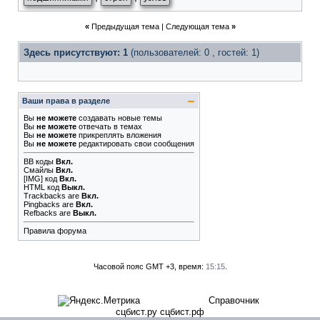
«
Предыдущая тема
|
Следующая тема
»
Здесь присутствуют: 1
(пользователей: 0 , гостей: 1)
Ваши права в разделе
Вы
не можете
создавать новые темы
Вы
не можете
отвечать в темах
Вы
не можете
прикреплять вложения
Вы
не можете
редактировать свои сообщения
BB коды
Вкл.
Смайлы
Вкл.
[IMG]
код
Вкл.
HTML код
Выкл.
Trackbacks
are
Вкл.
Pingbacks
are
Вкл.
Refbacks
are
Выкл.
Правила форума
Часовой пояс GMT +3, время:
15:15
.
Справочник
сцбист.ру сцбист.рф