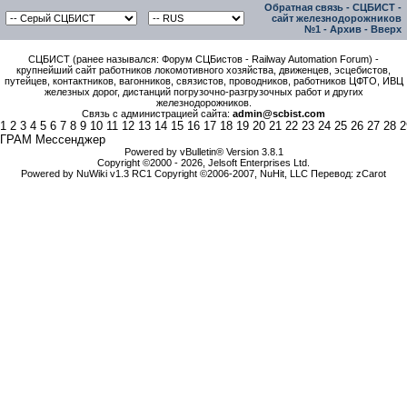
Обратная связь
-
СЦБИСТ -
сайт железнодорожников
№1
-
Архив
-
Вверх
СЦБИСТ (ранее назывался: Форум СЦБистов - Railway Automation Forum) -
крупнейший сайт работников локомотивного хозяйства, движенцев, эсцебистов,
путейцев, контактников, вагонников, связистов, проводников, работников ЦФТО, ИВЦ
железных дорог, дистанций погрузочно-разгрузочных работ и других
железнодорожников.
Связь с администрацией сайта:
admin@scbist.com
1
2
3
4
5
6
7
8
9
10
11
12
13
14
15
16
17
18
19
20
21
22
23
24
25
26
27
28
2
ГРАМ Мессенджер
Powered by vBulletin® Version 3.8.1
Copyright ©2000 - 2026, Jelsoft Enterprises Ltd.
Powered by NuWiki v1.3 RC1 Copyright ©2006-2007, NuHit, LLC Перевод: zCarot