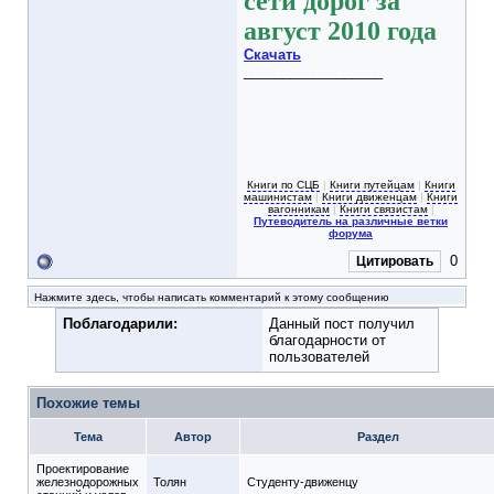
сети дорог за
август 2010 года
Скачать
__________________
Книги по СЦБ
|
Книги путейцам
|
Книги
машинистам
|
Книги движенцам
|
Книги
вагонникам
|
Книги связистам
|
Путеводитель на различные ветки
форума
0
Цитировать
Нажмите здесь, чтобы написать комментарий к этому сообщению
Поблагодарили:
Данный пост получил
благодарности от
пользователей
Похожие темы
Тема
Автор
Раздел
Проектирование
железнодорожных
Толян
Студенту-движeнцу