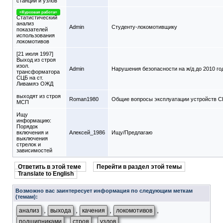
станций и узлов
=Курсовая работа=
Статистический
анализ
Admin
Студенту-локомотивщику
показателей
использования
локомотивов
[21 июля 1997]
Выход из строя
изол.
Admin
Нарушения безопасности на ж/д до 2010 го
трансформатора
СЦБ на ст.
Ливамяэ ОЖД
выходят из строя
Roman1980
Общие вопросы эксплуатации устройств 
МСП
Ищу
информацию:
Порядок
включения и
Алексей_1986
Ищу/Предлагаю
выключения
стрелок и
зависимостей
Ответить в этой теме
Перейти в раздел этой темы
Translate to English
Возможно вас заинтересует информация по следующим меткам
(темам):
,
,
,
,
анализ
выхода
качения
локомотивов
,
,
подшипниками
строя
узлов