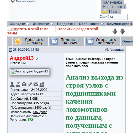
Мои настройки
Календарь
Новые фото
Почта
Ошибка
Закладки
Дневники
Поддержка
Сообщество
Комментарии к
Ответить в этой теме
Перейти в раздел этой
темы
Опции
28.10.2010, 16:52
#
1
(
ссылка
)
Андрей13
Тема:
Анализ выхода из строя
узлов с подшипниками качения
Отважный
локомотивов
Анализ выхода из
строя узлов с
Регистрация: 24.06.2009
подшипниками
Адрес: квартира №13
Сообщений:
3,088
качения
Поблагодарил:
435
раз(а)
локомотивов
Поблагодарили 1400 раз(а)
Фотоальбомы:
587 фото
по данным,
Записей в дневнике:
232
Репутация:
172
полученным с