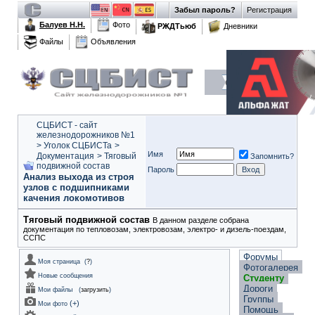
Забыл пароль?
Регистрация
Балуев Н.Н.
Фото
РЖДТьюб
Дневники
Файлы
Объявления
СЦБИСТ - сайт
железнодорожников №1
>
Уголок СЦБИСТа
>
Имя
Документация
>
Тяговый
Запомнить?
подвижной состав
Пароль
Анализ выхода из строя
узлов с подшипниками
качения локомотивов
Тяговый подвижной состав
В данном разделе собрана
документация по тепловозам, электровозам, электро- и дизель-поездам,
ССПС
Форумы
Моя страница
(
?
)
Фотогалерея
Новые сообщения
Студенту
Дороги
Мои файлы
(
загрузить
)
Группы
(
+
)
Мои фото
Помощь