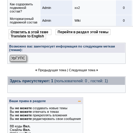
Как оздоровить
подвижной
Admin
xx2
0
состав?
Моторвагонный
Admin
Wiki
0
подвижной состав
Ответить в этой теме
Перейти в раздел этой темы
Translate to English
Возможно вас заинтересует информация по следующим меткам
(темам):
УрГУПС
«
Предыдущая тема
|
Следующая тема
»
Здесь присутствуют: 1
(пользователей: 0 , гостей: 1)
Ваши права в разделе
Вы
не можете
создавать новые темы
Вы
не можете
отвечать в темах
Вы
не можете
прикреплять вложения
Вы
не можете
редактировать свои сообщения
BB коды
Вкл.
Смайлы
Вкл.