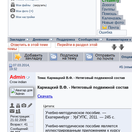
Студенту
Дороги
Мои файлы
(
загрузить
)
Группы
(
+
)
Мои фото
Помощь
Мои настройки
Календарь
Новые фото
Почта
Ошибка
Закладки
Дневники
Поддержка
Сообщество
Комментарии к
Ответить в этой теме
Перейти в раздел этой
темы
Опции
07.03.2014,
#
1
(
ссы
19:32
Admin
Тема:
Кармацкий В.Ф. - Нетяговый подвижной состав
Crow indian
Кармацкий В.Ф. - Нетяговый подвижной состав
Скачать
Цитата:
Учебно-методическое пособие. —
Регистрация:
Екатеринбург : УрГУПС, 2011. — 245 с.
21.02.2009
Возраст: 41
Учебно-методическое пособие является
Сообщений:
иллюстрированным приложением к курсу