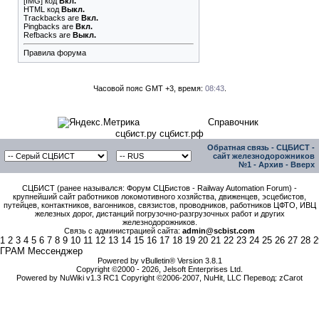
[IMG]
код
Вкл.
HTML код
Выкл.
Trackbacks
are
Вкл.
Pingbacks
are
Вкл.
Refbacks
are
Выкл.
Правила форума
Часовой пояс GMT +3, время:
08:43
.
Справочник
сцбист.ру сцбист.рф
Обратная связь
-
СЦБИСТ -
сайт железнодорожников
№1
-
Архив
-
Вверх
СЦБИСТ (ранее назывался: Форум СЦБистов - Railway Automation Forum) -
крупнейший сайт работников локомотивного хозяйства, движенцев, эсцебистов,
путейцев, контактников, вагонников, связистов, проводников, работников ЦФТО, ИВЦ
железных дорог, дистанций погрузочно-разгрузочных работ и других
железнодорожников.
Связь с администрацией сайта:
admin@scbist.com
1
2
3
4
5
6
7
8
9
10
11
12
13
14
15
16
17
18
19
20
21
22
23
24
25
26
27
28
2
ГРАМ Мессенджер
Powered by vBulletin® Version 3.8.1
Copyright ©2000 - 2026, Jelsoft Enterprises Ltd.
Powered by NuWiki v1.3 RC1 Copyright ©2006-2007, NuHit, LLC Перевод: zCarot