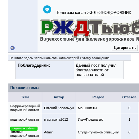
__________________
Телеграм-канал ЖЕЛЕЗНОДОРОЖНИК
Цитировать
Нажмите здесь, чтобы написать комментарий к этому сообщению
Поблагодарили:
Данный пост получил
благодарности от
пользователей
Похожие темы
Тема
Автор
Раздел
Ответов
Рефрижераторный
Евгений Ковальчук
Машинисты
0
подвижной состав
подвижной состав
маргарита2012
Ищу/Предлагаю
1
=Курсовая работа=
Тяговый
Admin
Студенту-локомотивщику
0
подвижной состав