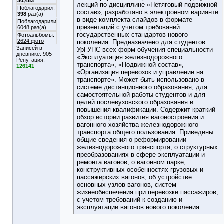
30,463
лекций по дисциплине «Нетяговый подвижной
Поблагодарил:
состав», разработано в электронном варианте
398
раз(а)
в виде комплекта слайдов в формате
Поблагодарили
презентаций с учетом требований
6048 раз(а)
государственных стандартов нового
Фотоальбомы:
2624 фото
поколения. Предназначено для студентов
Записей в
УрГУПС всех форм обучения специальности
дневнике:
905
«Эксплуатация железнодорожного
Репутация:
транспорта», «Подвижной состав»,
126141
«Организация перевозок и управление на
транспорте». Может быть использовано в
системе дистанционного образования, для
самостоятельной работы студентов и для
целей послевузовского образования и
повышения квалификации. Содержит краткий
обзор истории развития вагоностроения и
вагонного хозяйства железнодорожного
транспорта общего пользования. Приведены
общие сведения о реформировании
железнодорожного транспорта, о структурных
преобразованиях в сфере эксплуатации и
ремонта вагонов, о вагонном парке,
конструктивных особенностях грузовых и
пассажирских вагонов, об устройстве
основных узлов вагонов, систем
жизнеобеспечения при перевозке пассажиров,
с учетом требований к созданию и
эксплуатации вагонов нового поколения.