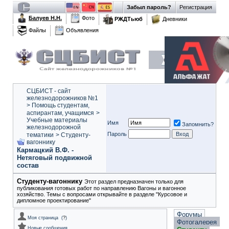
Забыл пароль?
Регистрация
Балуев Н.Н.
Фото
РЖДТьюб
Дневники
Файлы
Объявления
СЦБИСТ - сайт
железнодорожников №1
>
Помощь студентам,
аспирантам, учащимся
>
Учебные материалы
Имя
Запомнить?
железнодорожной
Пароль
тематики
>
Студенту-
вагоннику
Кармацкий В.Ф. -
Нетяговый подвижной
состав
Студенту-вагоннику
Этот раздел предназначен только для
публикования готовых работ по направлению Вагоны и вагонное
хозяйство. Темы с вопросами открывайте в разделе "Курсовое и
дипломное проектирование"
Форумы
Моя страница
(
?
)
Фотогалерея
Новые сообщения