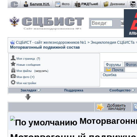
Балуев Н.Н.
Фото
РЖДТьюб
Дневники
СЦБИСТ - сайт железнодорожников №1
>
Энциклопедия СЦБИСТа
Моторвагонный подвижной состав
Моя страница
(
?
)
Форумы
Фотог
Новые сообщения
Почта
Мои файлы
(
загрузить
)
Ошибка
(
+
)
Мои фото
Мои настройки
Закладки
Поддержка
Сообщество
Моторвагонн