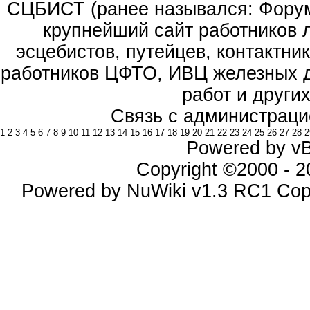
СЦБИСТ (ранее назывался: Форум 
крупнейший сайт работников 
эсцебистов, путейцев, контактник
работников ЦФТО, ИВЦ железных д
работ и други
Связь с администраци
1
2
3
4
5
6
7
8
9
10
11
12
13
14
15
16
17
18
19
20
21
22
23
24
25
26
27
28
2
Powered by vBu
Copyright ©2000 - 20
Powered by NuWiki v1.3 RC1 Cop