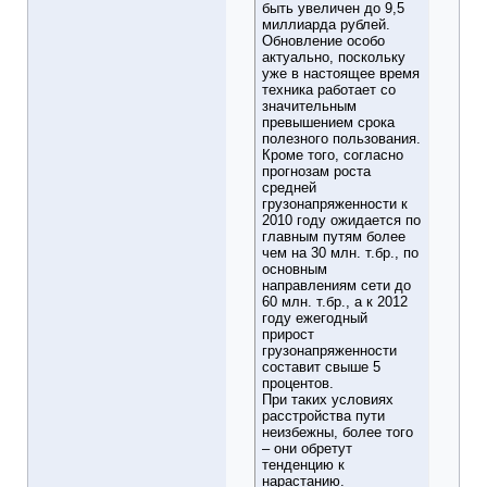
быть увеличен до 9,5
миллиарда рублей.
Обновление особо
актуально, поскольку
уже в настоящее время
техника работает со
значительным
превышением срока
полезного пользования.
Кроме того, согласно
прогнозам роста
средней
грузонапряженности к
2010 году ожидается по
главным путям более
чем на 30 млн. т.бр., по
основным
направлениям сети до
60 млн. т.бр., а к 2012
году ежегодный
прирост
грузонапряженности
составит свыше 5
процентов.
При таких условиях
расстройства пути
неизбежны, более того
– они обретут
тенденцию к
нарастанию.