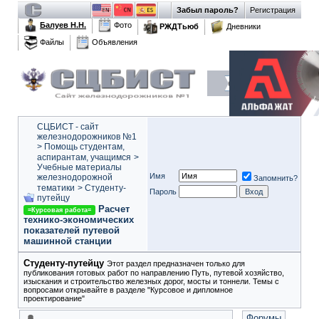
Забыл пароль?
Регистрация
Балуев Н.Н.
Фото
РЖДТьюб
Дневники
Файлы
Объявления
СЦБИСТ - сайт
железнодорожников №1
>
Помощь студентам,
аспирантам, учащимся
>
Учебные материалы
Имя
железнодорожной
Запомнить?
тематики
>
Студенту-
Пароль
путeйцу
Расчет
=Курсовая работа=
технико-экономических
показателей путевой
машинной станции
Студенту-путeйцу
Этот раздел предназначен только для
публикования готовых работ по направлению Путь, путевой хозяйство,
изыскания и строительство железных дорог, мосты и тоннели. Темы с
вопросами открывайте в разделе "Курсовое и дипломное
проектирование"
Форумы