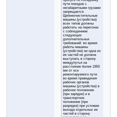
пути поездов с
негабаритными грузами
запрещается.
Щебнеочистительные
машины (устройства)
всех типов должны
работать на перегонах
с соблюдением
следующих
дополнительных
требований: во время
работы машины
(устройства) ни одна из
ее частей не должна
выступать в сторону
междупутья на
расстояние более 1950
мм от оси
ремонтируемого пути:
во время приведения
рабочих органов
машины (устройства) в
рабочее положение
(при зарядке) и в
транспортное
положение (при
разрядке) при условии
выхода отдельных ее
частей в сторону