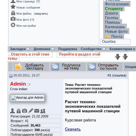
Моя страница
(
?
)
Фотогалерея
Новые сообщения
Студенту
Дороги
Мои файлы
(
загрузить
)
Группы
(
+
)
Мои фото
Помощь
Мои настройки
Календарь
Новые фото
Почта
Ошибка
Закладки
Дневники
Поддержка
Сообщество
Комментарии к
Ответить в этой теме
Перейти в раздел этой
темы
Опции
26.03.2011, 16:27
#
1
(
ссылка
)
Admin
Тема:
Расчет технико-
экономических показателей
Crow indian
путевой машинной станции
Расчет технико-
экономических показателей
путевой машинной станции
Регистрация: 21.02.2009
Курсовая работа
Возраст: 41
Сообщений:
30,463
Скачать
Поблагодарил:
398
раз(а)
Поблагодарили 6048 раз(а)