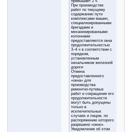
превышает 2 ч.
При производстве
работ по текущему
содержанию пути
комплексами машин,
специализированными
бригадами и
механизированными
колоннами
предоставляются окна
продолжительностью
3–4 ч в соответствии с
порядком,
установленным
начальником железной
дороги
Отмена
предоставленного
«окна» для
производства
ремонтно-путевых
работ и сокращение его
продолжительности
могут быть допущены
только в
исключительных
случаях и лицом, по
распоряжению которого
разрешено «окно».
Уведомление об этом