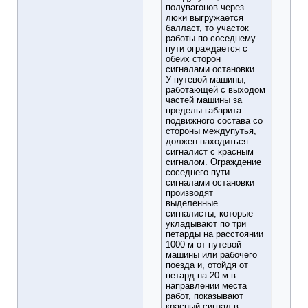
полувагонов через
люки выгружается
балласт, то участок
работы по соседнему
пути ограждается с
обеих сторон
сигналами остановки.
У путевой машины,
работающей с выходом
частей машины за
пределы габарита
подвижного состава со
стороны междупутья,
должен находиться
сигналист с красным
сигналом. Ограждение
соседнего пути
сигналами остановки
производят
выделенные
сигналисты, которые
укладывают по три
петарды на расстоянии
1000 м от путевой
машины или рабочего
поезда и, отойдя от
петард на 20 м в
направлении места
работ, показывают
красный сигнал в