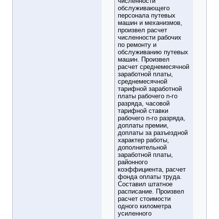
численности
обслуживающего
персонала путевых
машин и механизмов,
произвел расчет
численности рабочих
по ремонту и
обслуживанию путевых
машин. Произвел
расчет среднемесячной
заработной платы,
среднемесячной
тарифной заработной
платы рабочего n-го
разряда, часовой
тарифной ставки
рабочего n-го разряда,
доплаты премии,
доплаты за разъездной
характер работы,
дополнительной
заработной платы,
районного
коэффициента, расчет
фонда оплаты труда.
Составил штатное
расписание. Произвел
расчет стоимости
одного километра
усиленного