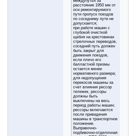
междупутья за
расстояние 1950 мм от
оси ремонтируемого
пути пропуск поездов
по соседнему пути не
допускается;
при работе машин с
глубокой очисткой
щебня на крестовинах
стрелочных переводов,
соседний путь должен
быть закрыт для
движения поездов,
если плечо его
балластной призмы
остается менее
нормативного размера;
для недопущения
перекосов машины за
счет влияния рессор
тележек, рессоры
должны быть
выключены на весь
период работы машин;
рессоры включаются
после привидения
машины в транспортное
положение.
Выправочно-
подбивочно-отделочная