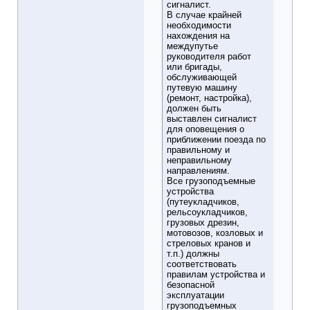
сигналист.
В случае крайней
необходимости
нахождения на
междупутье
руководителя работ
или бригады,
обслуживающей
путевую машину
(ремонт, настройка),
должен быть
выставлен сигналист
для оповещения о
приближении поезда по
правильному и
неправильному
направлениям.
Все грузоподъемные
устройства
(путеукладчиков,
рельсоукладчиков,
грузовых дрезин,
мотовозов, козловых и
стреловых кранов и
т.п.) должны
соответствовать
правилам устройства и
безопасной
эксплуатации
грузоподъемных