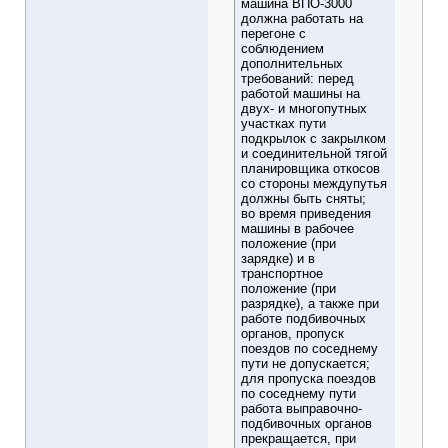
машина ВПО-3000
должна работать на
перегоне с
соблюдением
дополнительных
требований: перед
работой машины на
двух- и многопутных
участках пути
подкрылок с закрылком
и соединительной тягой
планировщика откосов
со стороны междупутья
должны быть сняты;
во время приведения
машины в рабочее
положение (при
зарядке) и в
транспортное
положение (при
разрядке), а также при
работе подбивочных
органов, пропуск
поездов по соседнему
пути не допускается;
для пропуска поездов
по соседнему пути
работа выправочно-
подбивочных органов
прекращается, при