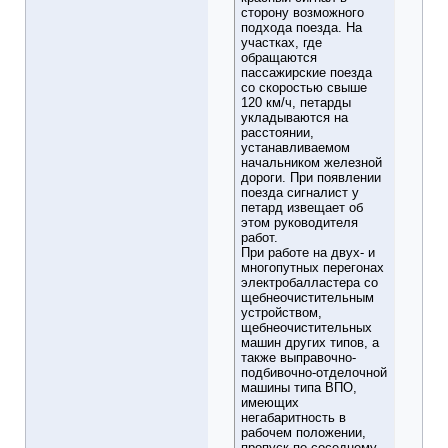
сторону возможного
подхода поезда. На
участках, где
обращаются
пассажирские поезда
со скоростью свыше
120 км/ч, петарды
укладываются на
расстоянии,
устанавливаемом
начальником железной
дороги. При появлении
поезда сигналист у
петард извещает об
этом руководителя
работ.
При работе на двух- и
многопутных перегонах
электробалластера со
щебнеочистительным
устройством,
щебнеочистительных
машин других типов, а
также выправочно-
подбивочно-отделочной
машины типа ВПО,
имеющих
негабаритность в
рабочем положении,
пропуск по соседнему