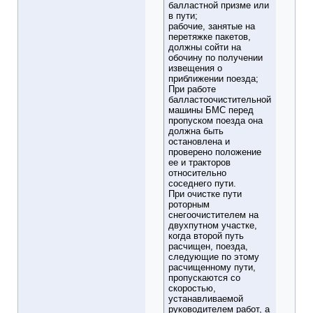
балластной призме или
в пути;
рабочие, занятые на
перетяжке пакетов,
должны сойти на
обочину по получении
извещения о
приближении поезда;
При работе
балластоочистительной
машины БМС перед
пропуском поезда она
должна быть
остановлена и
проверено положение
ее и тракторов
относительно
соседнего пути.
При очистке пути
роторным
снегоочистителем на
двухпутном участке,
когда второй путь
расчищен, поезда,
следующие по этому
расчищенному пути,
пропускаются со
скоростью,
устанавливаемой
руководителем работ, а