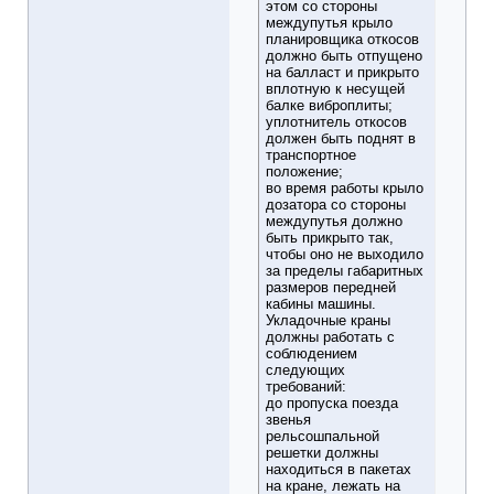
этом со стороны
междупутья крыло
планировщика откосов
должно быть отпущено
на балласт и прикрыто
вплотную к несущей
балке виброплиты;
уплотнитель откосов
должен быть поднят в
транспортное
положение;
во время работы крыло
дозатора со стороны
междупутья должно
быть прикрыто так,
чтобы оно не выходило
за пределы габаритных
размеров передней
кабины машины.
Укладочные краны
должны работать с
соблюдением
следующих
требований:
до пропуска поезда
звенья
рельсошпальной
решетки должны
находиться в пакетах
на кране, лежать на