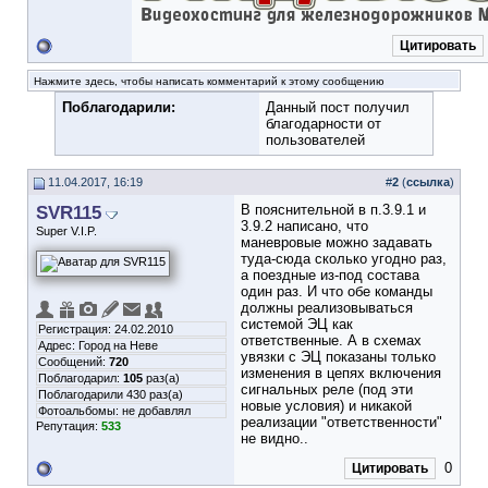
Цитировать
Нажмите здесь, чтобы написать комментарий к этому сообщению
Поблагодарили:
Данный пост получил
благодарности от
пользователей
11.04.2017, 16:19
#
2
(
ссылка
)
SVR115
В пояснительной в п.3.9.1 и
3.9.2 написано, что
Super V.I.P.
маневровые можно задавать
туда-сюда сколько угодно раз,
а поездные из-под состава
один раз. И что обе команды
должны реализовываться
системой ЭЦ как
Регистрация: 24.02.2010
ответственные. А в схемах
Адрес: Город на Неве
увязки с ЭЦ показаны только
Сообщений:
720
изменения в цепях включения
Поблагодарил:
105
раз(а)
сигнальных реле (под эти
Поблагодарили 430 раз(а)
новые условия) и никакой
Фотоальбомы:
не добавлял
реализации "ответственности"
Репутация:
533
не видно..
0
Цитировать