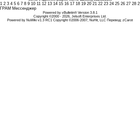
1
2
3
4
5
6
7
8
9
10
11
12
13
14
15
16
17
18
19
20
21
22
23
24
25
26
27
28
2
ГРАМ Мессенджер
Powered by vBulletin® Version 3.8.1
Copyright ©2000 - 2026, Jelsoft Enterprises Ltd.
Powered by NuWiki v1.3 RC1 Copyright ©2006-2007, NuHit, LLC Перевод: zCarot