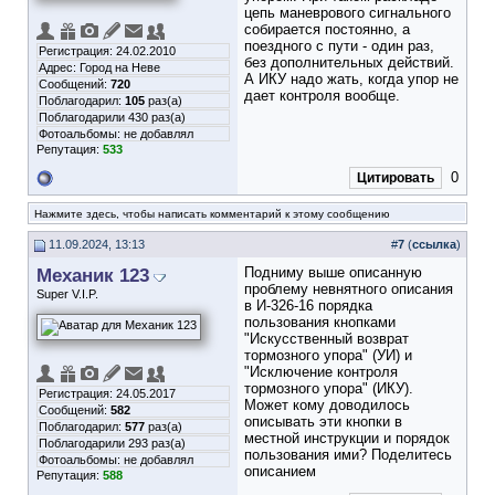
цепь маневрового сигнального
собирается постоянно, а
поездного с пути - один раз,
Регистрация: 24.02.2010
без дополнительных действий.
Адрес: Город на Неве
А ИКУ надо жать, когда упор не
Сообщений:
720
дает контроля вообще.
Поблагодарил:
105
раз(а)
Поблагодарили 430 раз(а)
Фотоальбомы:
не добавлял
Репутация:
533
0
Цитировать
Нажмите здесь, чтобы написать комментарий к этому сообщению
11.09.2024, 13:13
#
7
(
ссылка
)
Механик 123
Подниму выше описанную
проблему невнятного описания
Super V.I.P.
в И-326-16 порядка
пользования кнопками
"Искусственный возврат
тормозного упора" (УИ) и
"Исключение контроля
тормозного упора" (ИКУ).
Регистрация: 24.05.2017
Может кому доводилось
Сообщений:
582
описывать эти кнопки в
Поблагодарил:
577
раз(а)
местной инструкции и порядок
Поблагодарили 293 раз(а)
пользования ими? Поделитесь
Фотоальбомы:
не добавлял
описанием
Репутация:
588