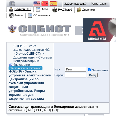
Забыл пароль?
Регистрация
Балуев Н.Н.
Фото
РЖДТьюб
Дневники
Файлы
Объявления
СЦБИСТ - сайт
железнодорожников №1
>
Уголок СЦБИСТа
>
Документация
>
Системы
централизации и
блокировки
=Методические указания=
Имя
Запомнить?
И-326-16 - Увязка
устройств электрической
Пароль
централизации со
схемами управления
защитными
устройствами. Упоры
тормозные для
закрепления состава
Системы централизации и блокировки
Документация по
системам ЭЦ, МПЦ, РПЦ, АБ, ДЦ и ДК