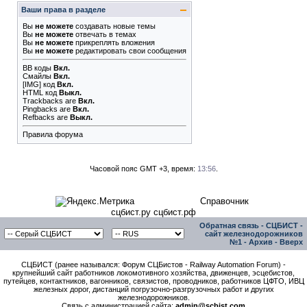
Ваши права в разделе
Вы
не можете
создавать новые темы
Вы
не можете
отвечать в темах
Вы
не можете
прикреплять вложения
Вы
не можете
редактировать свои сообщения
BB коды
Вкл.
Смайлы
Вкл.
[IMG]
код
Вкл.
HTML код
Выкл.
Trackbacks
are
Вкл.
Pingbacks
are
Вкл.
Refbacks
are
Выкл.
Правила форума
Часовой пояс GMT +3, время:
13:56
.
Справочник
сцбист.ру сцбист.рф
Обратная связь
-
СЦБИСТ -
сайт железнодорожников
№1
-
Архив
-
Вверх
СЦБИСТ (ранее назывался: Форум СЦБистов - Railway Automation Forum) -
крупнейший сайт работников локомотивного хозяйства, движенцев, эсцебистов,
путейцев, контактников, вагонников, связистов, проводников, работников ЦФТО, ИВЦ
железных дорог, дистанций погрузочно-разгрузочных работ и других
железнодорожников.
Связь с администрацией сайта:
admin@scbist.com