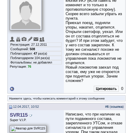
кнопки ИКУ (если память не
изменяет и то только в
противоположную сторону).
Скорее всего забыли убрать из
пункта.
Приехал поезд, подняли
упоры, накатил, отцепился.
Открыли светофор, уехал. Или
он от состава отцепляться не
будет? И при этом забудет, что
Регистрация: 27.12.2011
у него состав закреплен. К
Сообщений:
508
тому же сигналист похоже не
Поблагодарил:
47
раз(а)
должен отказываться от
Поблагодарили 104 раз(а)
управления пока локомотив не
Фотоальбомы:
не добавлял
отцепился.
Репутация:
76
Новый локомотив заехал под
состав, ему уже не откроется
при поднятых упорах. Зачем
сложнее?
0
Цитировать
Нажмите здесь, чтобы написать комментарий к этому сообщению
12.04.2017, 10:52
#
6
(
ссылка
)
SVR115
Написано, что при наличии на
пути подвижного состава,
Super V.I.P.
закрепленного УТСом, и отказе
сигналиста от управления
упором. При таком раскладе