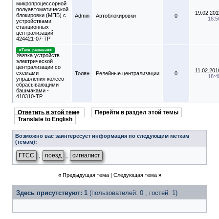
микропроцессорной
полуавтоматической
19.02.201
блокировки (МПБ) с
Admin
Автоблокировки
0
18:5
устройствами
станционных
централизаций -
424421-07-ТР
=Техн. решения=
Увязка устройств
электрической
централизации со
11.02.201
схемами
Толян
Релейные централизации
0
18:4
управления колесо-
сбрасывающими
башмаками -
410310-ТР
Ответить в этой теме
Перейти в раздел этой темы
Translate to English
Возможно вас заинтересует информация по следующим меткам
(темам):
,
,
ГТСС
поезд
сигналист
«
Предыдущая тема
|
Следующая тема
»
Здесь присутствуют: 1
(пользователей: 0 , гостей: 1)