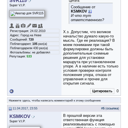
SVR115
Цитата:
Super V.I.P.
Сообщение от
KSMKOV
И что тут
ответственного?
Регистрация: 24.02.2010
Х.з. Допустим, что великое
Адрес: Город на Неве
начальство думало какую-то
Сообщений:
720
мысль. Где ее реализация? В
Поблагодарил:
105
раз(а)
моем понимании при такой
Поблагодарили 430 раз(а)
формулировке должны быть
Фотоальбомы:
не добавлял
дополнительные схемные
Репутация:
533
решения для установки
маршрута при установленном
упоре. А в наличии есть только
условия проверки контроля
положения упора, отказа от
управления и прочее для
открытия сигнала.
0
Цитировать
Нажмите здесь, чтобы написать комментарий к этому сообщению
11.04.2017, 23:55
#
5
(
ссылка
)
KSMKOV
В прошлой версии эта
ответственная функция
Super V.I.P.
реализовывалась с помощью