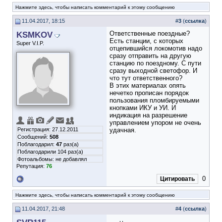
Нажмите здесь, чтобы написать комментарий к этому сообщению
11.04.2017, 18:15
#
3
(
ссылка
)
KSMKOV
Ответственные поездные?
Есть станции, с которых
Super V.I.P.
отцепившийся локомотив надо
сразу отправить на другую
станцию по поездному. С пути
сразу выходной светофор. И
что тут ответственного?
В этих материалах опять
нечетко прописан порядок
пользования пломбируемыми
кнопками ИКУ и УИ. И
индикация на разрешение
управлением упором не очень
Регистрация: 27.12.2011
удачная.
Сообщений:
508
Поблагодарил:
47
раз(а)
Поблагодарили 104 раз(а)
Фотоальбомы:
не добавлял
Репутация:
76
0
Цитировать
Нажмите здесь, чтобы написать комментарий к этому сообщению
11.04.2017, 21:48
#
4
(
ссылка
)