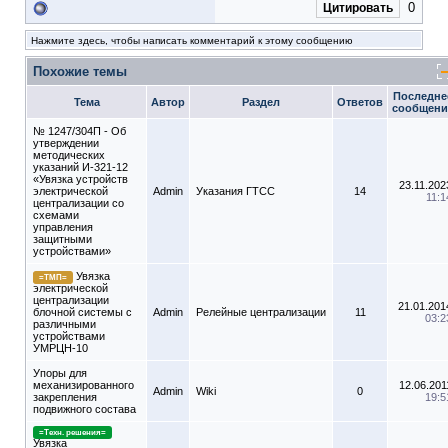
0
Цитировать
Нажмите здесь, чтобы написать комментарий к этому сообщению
Похожие темы
Последне
Тема
Автор
Раздел
Ответов
сообщени
№ 1247/304П - Об
утверждении
методических
указаний И-321-12
«Увязка устройств
23.11.202
электрической
Admin
Указания ГТСС
14
11:1
централизации со
схемами
управления
защитными
устройствами»
Увязка
=ТМП=
электрической
централизации
21.01.201
блочной системы с
Admin
Релейные централизации
11
03:2
различными
устройствами
УМРЦН-10
Упоры для
механизированного
12.06.201
Admin
Wiki
0
закрепления
19:5
подвижного состава
=Техн. решения=
Увязка