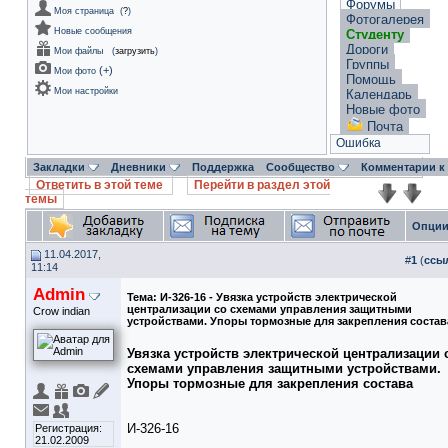
Форумы
Моя страница
(
?
)
Фотогалерея
Новые сообщения
Студенту
Дороги
Мои файлы
(
загрузить
)
Группы
(
+
)
Мои фото
Помощь
Мои настройки
Календарь
Новые фото
Почта
Ошибка
Закладки
Дневники
Поддержка
Сообщество
Комментарии к
Ответить в этой теме
Перейти в раздел этой
темы
Опции
11.04.2017,
#
1
(
ссы
11:14
Admin
Тема:
И-326-16 - Увязка устройств электрической
централизации со схемами управления защитными
Crow indian
устройствами. Упоры тормозные для закрепления состав
Увязка устройств электрической централизации 
схемами управления защитными устройствами.
Упоры тормозные для закрепления состава
И-326-16
Регистрация:
21.02.2009