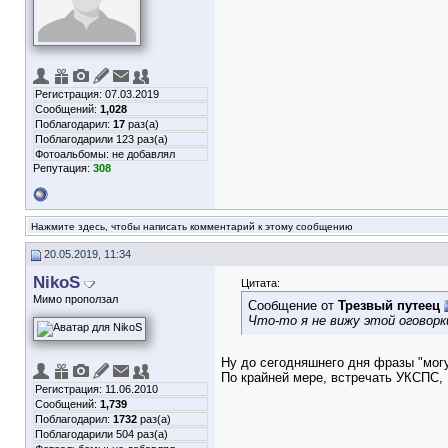
Регистрация: 07.03.2019
Сообщений:
1,028
Поблагодарил:
17
раз(а)
Поблагодарили 123 раз(а)
Фотоальбомы:
не добавлял
Репутация:
308
Нажмите здесь, чтобы написать комментарий к этому сообщению
20.05.2019, 11:34
NikoS
Цитата:
Мимо проползал
Сообщение от
Трезвый путеец
Что-то я не вижу этой оговор
Ну до сегодняшнего дня фразы "могу
По крайней мере, встречать УКСПС, 
Регистрация: 11.06.2010
Сообщений:
1,739
Поблагодарил:
1732
раз(а)
Поблагодарили 504 раз(а)