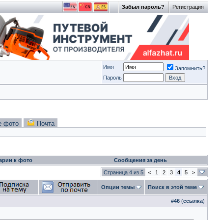
Забыл пароль?
Регистрация
Имя
Запомнить?
Пароль
е фото
Почта
арии к фото
Сообщения за день
Страница 4 из 5
<
1
2
3
4
5
>
Опции темы
Поиск в этой теме
#
46
(
ссылка
)