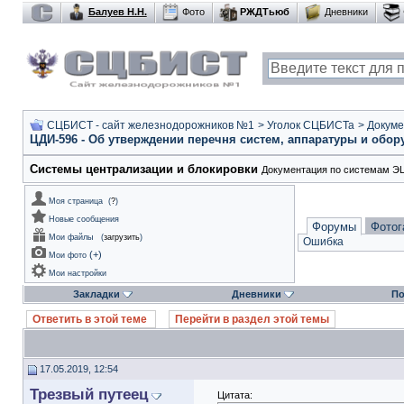
Балуев Н.Н.
Фото
РЖДТьюб
Дневники
СЦБИСТ - сайт железнодорожников №1
>
Уголок СЦБИСТа
>
Докуме
ЦДИ-596 - Об утверждении перечня систем, аппаратуры и об
Системы централизации и блокировки
Документация по системам ЭЦ
Моя страница
(
?
)
Новые сообщения
Форумы
Фотог
Мои файлы
(
загрузить
)
Ошибка
(
+
)
Мои фото
Мои настройки
Закладки
Дневники
По
Ответить в этой теме
Перейти в раздел этой темы
17.05.2019, 12:54
Трезвый путеец
Цитата: