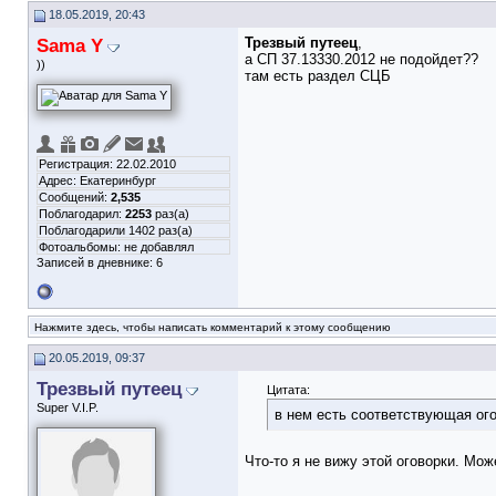
18.05.2019, 20:43
Sama Y
Трезвый путеец
,
а СП 37.13330.2012 не подойдет??
))
там есть раздел
СЦБ
Регистрация: 22.02.2010
Адрес: Екатеринбург
Сообщений:
2,535
Поблагодарил:
2253
раз(а)
Поблагодарили 1402 раз(а)
Фотоальбомы:
не добавлял
Записей в дневнике:
6
Нажмите здесь, чтобы написать комментарий к этому сообщению
20.05.2019, 09:37
Трезвый путеец
Цитата:
Super V.I.P.
в нем есть соответствующая ого
Что-то я не вижу этой оговорки. Мо