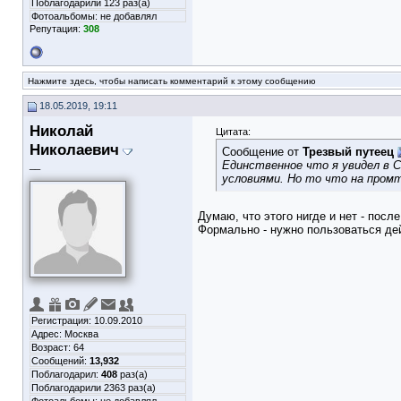
Поблагодарили 123 раз(а)
Фотоальбомы:
не добавлял
Репутация:
308
Нажмите здесь, чтобы написать комментарий к этому сообщению
18.05.2019, 19:11
Николай
Цитата:
Николаевич
Сообщение от
Трезвый путеец
Единственное что я увидел в 
__
условиями. Но то что на промт
Думаю, что этого нигде и нет - посл
Формально - нужно пользоваться де
Регистрация: 10.09.2010
Адрес: Москва
Возраст: 64
Сообщений:
13,932
Поблагодарил:
408
раз(а)
Поблагодарили 2363 раз(а)