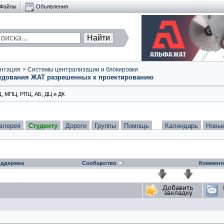
Файлы
Объявления
нтация
>
Системы централизации и блокировки
орудования ЖАТ разрешенных к проектированию
, МПЦ, РПЦ, АБ, ДЦ и ДК
алерея
Студенту
Дороги
Группы
Помощь
Календарь
Новы
ддержка
Сообщество
Коммент