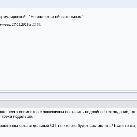
ормулировкой - "Не является обязательным"....
утеец; 17.05.2019 в
12:58
.
ще всего совместно с заказчиком составить подробное тех.задание, гд
т греха подальше.
ромтранспорта отдельный СП, но кто его будет составлять? Если те же, 