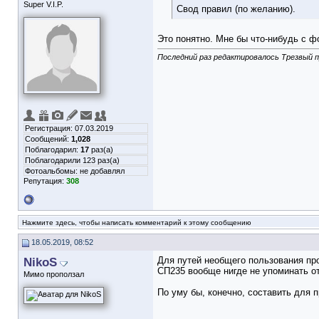
Super V.I.P.
Свод правил (по желанию).
Это понятно. Мне бы что-нибудь с ф
Последний раз редактировалось Трезвый п
Регистрация: 07.03.2019
Сообщений:
1,028
Поблагодарил:
17
раз(а)
Поблагодарили 123 раз(а)
Фотоальбомы:
не добавлял
Репутация:
308
Нажмите здесь, чтобы написать комментарий к этому сообщению
18.05.2019, 08:52
NikoS
Для путей необщего пользования про
СП235 вообще нигде не упоминать о
Мимо проползал
По уму бы, конечно, составить для п