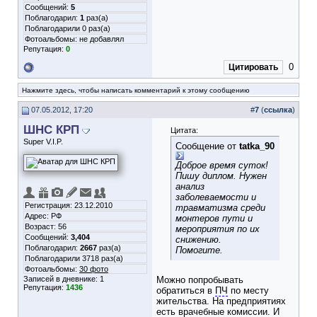
Сообщений:
5
Поблагодарил:
1
раз(а)
Поблагодарили 0 раз(а)
Фотоальбомы:
не добавлял
Репутация:
0
0
Цитировать
Нажмите здесь, чтобы написать комментарий к этому сообщению
07.05.2012, 17:20
#
7
(
ссылка
)
ШНС КРП
Цитата:
Super V.I.P.
Сообщение от
tatka_90
Доброе время суток!
Пишу диплом. Нужен
анализ
заболеваемости и
Регистрация: 23.12.2010
травматизма среди
Адрес: РФ
монтеров пути и
Возраст: 56
мероприятия по их
Сообщений:
3,404
снижению.
Поблагодарил:
2667
раз(а)
Помогите.
Поблагодарили 3718 раз(а)
Фотоальбомы:
30 фото
Записей в дневнике:
1
Можно попробывать
Репутация:
1436
обратиться в
ПЧ
по месту
жительства. На предприятиях
есть врачебные комиссии. И