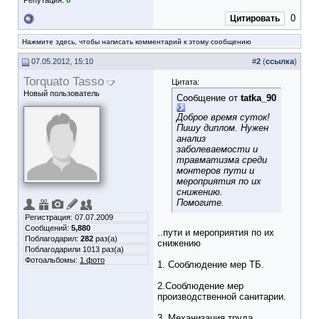
Репутация:
0
0
Цитировать
Нажмите здесь, чтобы написать комментарий к этому сообщению
07.05.2012, 15:10
#
2
(
ссылка
)
Torquato Tasso
Цитата:
Новый пользователь
Сообщение от
tatka_90
Доброе время суток!
Пишу диплом. Нужен
анализ
заболеваемости и
травматизма среди
монтеров пути и
мероприятия по их
снижению.
Помогите.
Регистрация: 07.07.2009
Сообщений:
5,880
..пути и мероприятия по их
Поблагодарил:
282
раз(а)
снижению
Поблагодарили 1013 раз(а)
Фотоальбомы:
1 фото
1. Сооблюдение мер ТБ.
2.Сооблюдение мер
производственной санитарии.
3. Механизация труда.