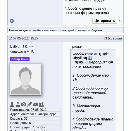
4.Сооблюдение правил
ношения формы одежды.
0
Цитировать
Нажмите здесь, чтобы написать комментарий к этому сообщению
07.05.2012, 15:27
#
3
(
ссылка
)
tatka_90
Цитата:
Кандидат в V.I.P.
Сообщение от
rjnjd-
utyyflbq
Автор темы
..пути и мероприятия
по их снижению
1. Сооблюдение мер
ТБ.
2.Сооблюдение мер
производственной
санитарии.
3. Механизация
Регистрация: 07.05.2012
труда.
Адрес: Лангепас/Екатеринбург
Возраст: 35
4.Сооблюдение правил
Сообщений:
5
ношения формы
Поблагодарил:
1
раз(а)
одежды.