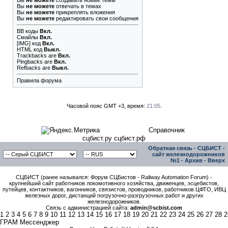
Вы
не можете
создавать новые темы
Вы
не можете
отвечать в темах
Вы
не можете
прикреплять вложения
Вы
не можете
редактировать свои сообщения
BB коды
Вкл.
Смайлы
Вкл.
[IMG]
код
Вкл.
HTML код
Выкл.
Trackbacks
are
Вкл.
Pingbacks
are
Вкл.
Refbacks
are
Выкл.
Правила форума
Часовой пояс GMT +3, время:
21:05
.
Справочник
сцбист.ру сцбист.рф
Обратная связь
-
СЦБИСТ -
сайт железнодорожников
№1
-
Архив
-
Вверх
СЦБИСТ (ранее назывался: Форум СЦБистов - Railway Automation Forum) -
крупнейший сайт работников локомотивного хозяйства, движенцев, эсцебистов,
путейцев, контактников, вагонников, связистов, проводников, работников ЦФТО, ИВЦ
железных дорог, дистанций погрузочно-разгрузочных работ и других
железнодорожников.
Связь с администрацией сайта:
admin@scbist.com
1
2
3
4
5
6
7
8
9
10
11
12
13
14
15
16
17
18
19
20
21
22
23
24
25
26
27
28
2
ГРАМ Мессенджер