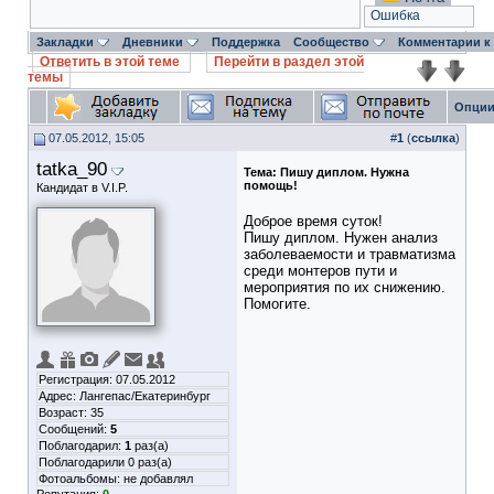
Ошибка
Закладки
Дневники
Поддержка
Сообщество
Комментарии к
Ответить в этой теме
Перейти в раздел этой
темы
Опции
07.05.2012, 15:05
#
1
(
ссылка
)
tatka_90
Тема:
Пишу диплом. Нужна
помощь!
Кандидат в V.I.P.
Доброе время суток!
Пишу диплом. Нужен анализ
заболеваемости и травматизма
среди монтеров пути и
мероприятия по их снижению.
Помогите.
Регистрация: 07.05.2012
Адрес: Лангепас/Екатеринбург
Возраст: 35
Сообщений:
5
Поблагодарил:
1
раз(а)
Поблагодарили 0 раз(а)
Фотоальбомы:
не добавлял