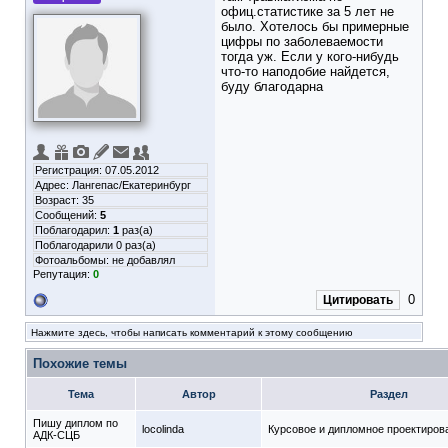
офиц.статистике за 5 лет не
было. Хотелось бы примерные
цифры по заболеваемости
тогда уж. Если у кого-нибудь
что-то наподобие найдется,
буду благодарна
Регистрация: 07.05.2012
Адрес: Лангепас/Екатеринбург
Возраст: 35
Сообщений:
5
Поблагодарил:
1
раз(а)
Поблагодарили 0 раз(а)
Фотоальбомы:
не добавлял
Репутация:
0
0
Цитировать
Нажмите здесь, чтобы написать комментарий к этому сообщению
Похожие темы
Тема
Автор
Раздел
Пишу диплом по
locolinda
Курсовое и дипломное проектиров
АДК-СЦБ