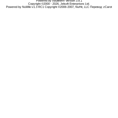
Powered by vBulletin® Version 3.8.1
Copyright ©2000 - 2026, Jelsoft Enterprises Ltd.
Powered by NuWiki v1.3 RC1 Copyright ©2006-2007, NuHit, LLC Перевод: zCarot