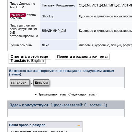
Пишу Диплом по
Наталья_Кондратенко
ЭЦ-ЕМ / АБТЦ-ЕМ / МПЦ-2 / АБТМ
АБТЦ-ЕМ
нужна
=Диплом=
ShooDy
Курсовое и дипломное проектиров
помощь..
Пишу диплом по
реконструкции ВЛ
ВЛАДИМИР_ДМ
Курсовое и дипломное проектиров
6кВ
автоблокировки...о
нужна помощь
Лёха
Дипломы, курсовые, лекции, рефе
Ответить в этой теме
Перейти в раздел этой темы
Translate to English
Возможно вас заинтересует информация по следующим меткам
(темам):
,
гапанович
Диплом
«
Предыдущая тема
|
Следующая тема
»
Здесь присутствуют: 1
(пользователей: 0 , гостей: 1)
Ваши права в разделе