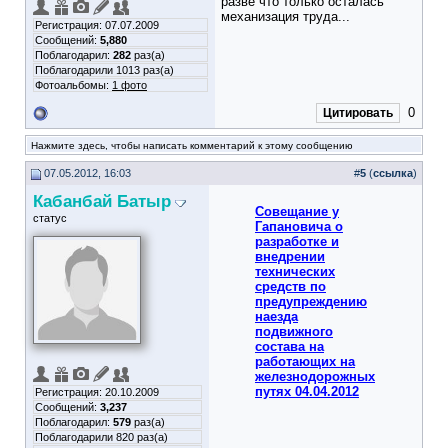
разве что только осталась
механизация труда...
Регистрация: 07.07.2009
Сообщений:
5,880
Поблагодарил:
282
раз(а)
Поблагодарили 1013 раз(а)
Фотоальбомы:
1 фото
0
Цитировать
Нажмите здесь, чтобы написать комментарий к этому сообщению
07.05.2012, 16:03
#
5
(
ссылка
)
Кабанбай Батыр
Совещание у
статус
Гапановича о
разработке и
внедрении
технических
средств по
предупреждению
наезда
подвижного
состава на
работающих на
железнодорожных
путях 04.04.2012
Регистрация: 20.10.2009
Сообщений:
3,237
Поблагодарил:
579
раз(а)
Поблагодарили 820 раз(а)