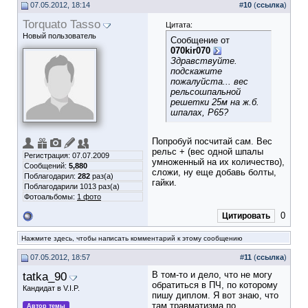
07.05.2012, 18:14
#
10
(
ссылка
)
Torquato Tasso
Цитата:
Новый пользователь
Сообщение от
070kir070
Здравствуйте.
подскажите
пожалуйста... вес
рельсошпальной
решетки 25м на ж.б.
шпалах, Р65?
Попробуй посчитай сам. Вес
рельс + (вес одной шпалы
Регистрация: 07.07.2009
умноженный на их количество),
Сообщений:
5,880
сложи, ну еще добавь болты,
Поблагодарил:
282
раз(а)
гайки.
Поблагодарили 1013 раз(а)
Фотоальбомы:
1 фото
0
Цитировать
Нажмите здесь, чтобы написать комментарий к этому сообщению
07.05.2012, 18:57
#
11
(
ссылка
)
tatka_90
В том-то и дело, что не могу
обратиться в ПЧ, по которому
Кандидат в V.I.P.
пишу диплом. Я вот знаю, что
там травматизма по
Автор темы