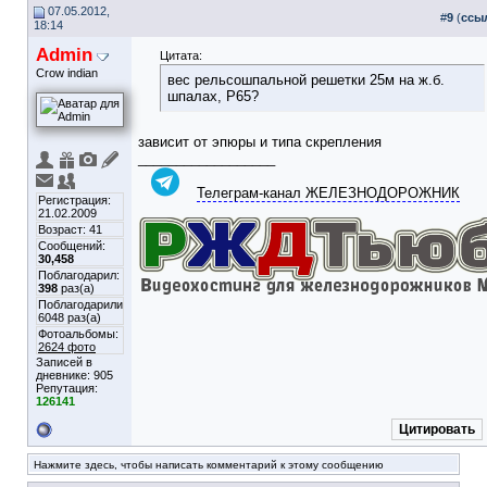
07.05.2012,
#
9
(
ссы
18:14
Admin
Цитата:
Crow indian
вес рельсошпальной решетки 25м на ж.б.
шпалах, Р65?
зависит от эпюры и типа скрепления
__________________
Телеграм-канал ЖЕЛЕЗНОДОРОЖНИК
Регистрация:
21.02.2009
Возраст: 41
Сообщений:
30,458
Поблагодарил:
398
раз(а)
Поблагодарили
6048 раз(а)
Фотоальбомы:
2624 фото
Записей в
дневнике:
905
Репутация:
126141
Цитировать
Нажмите здесь, чтобы написать комментарий к этому сообщению