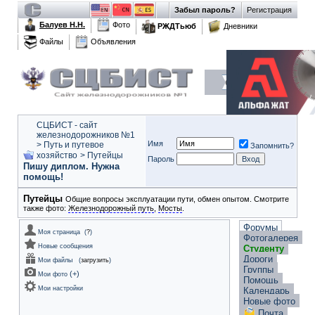
Забыл пароль?
Регистрация
Балуев Н.Н.
Фото
РЖДТьюб
Дневники
Файлы
Объявления
СЦБИСТ - сайт
железнодорожников №1
Имя
>
Путь и путевое
Запомнить?
хозяйство
>
Путейцы
Пароль
Пишу диплом. Нужна
помощь!
Путейцы
Общие вопросы эксплуатации пути, обмен опытом. Смотрите
также фото:
Железнодорожный путь
,
Мосты
.
Форумы
Моя страница
(
?
)
Фотогалерея
Новые сообщения
Студенту
Дороги
Мои файлы
(
загрузить
)
Группы
(
+
)
Мои фото
Помощь
Мои настройки
Календарь
Новые фото
Почта