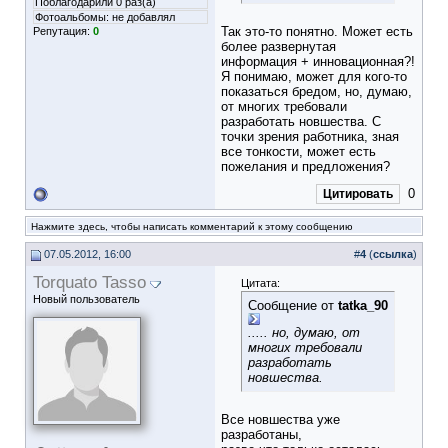
Поблагодарили 0 раз(а)
Фотоальбомы:
не добавлял
Так это-то понятно. Может есть
Репутация:
0
более развернутая
информация + инновационная?!
Я понимаю, может для кого-то
показаться бредом, но, думаю,
от многих требовали
разработать новшества. С
точки зрения работника, зная
все тонкости, может есть
пожелания и предложения?
0
Цитировать
Нажмите здесь, чтобы написать комментарий к этому сообщению
07.05.2012, 16:00
#
4
(
ссылка
)
Torquato Tasso
Цитата:
Новый пользователь
Сообщение от
tatka_90
..... но, думаю, от
многих требовали
разработать
новшества.
Все новшества уже
разработаны,