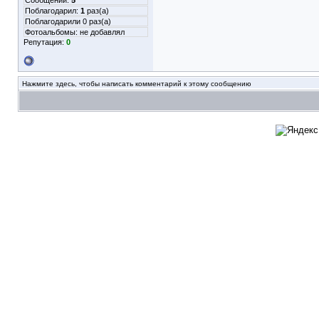
Сообщений:
5
Поблагодарил:
1
раз(а)
Поблагодарили 0 раз(а)
Фотоальбомы:
не добавлял
Репутация:
0
Нажмите здесь, чтобы написать комментарий к этому сообщению