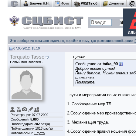
Балуев Н.Н.
Фото
РЖДТьюб
Дневники
Это сообщение показано отдельно, перейти в тему, где размещено сообщение:
07.05.2012, 15:10
Torquato Tasso
Цитата:
Новый пользователь
Сообщение от
tatka_90
Доброе время суток!
Пишу диплом. Нужен анализ за
снижению.
Помогите.
..пути и мероприятия по их снижени
1. Сооблюдение мер ТБ.
2.Сооблюдение мер производственно
Регистрация: 07.07.2009
Сообщений:
5,880
3. Механизация труда.
Поблагодарил:
282
раз(а)
Поблагодарили 1013 раз(а)
4.Сооблюдение правил ношения фо
Фотоальбомы:
1 фото