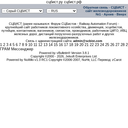
сцбист.ру сцбист.рф
Обратная связь
-
СЦБИСТ -
сайт железнодорожников
№1
-
Архив
-
Вверх
СЦБИСТ (ранее назывался: Форум СЦБистов - Railway Automation Forum) -
крупнейший сайт работников локомотивного хозяйства, движенцев, эсцебистов,
путейцев, контактников, вагонников, связистов, проводников, работников ЦФТО, ИВЦ
железных дорог, дистанций погрузочно-разгрузочных работ и других
железнодорожников.
Связь с администрацией сайта:
admin@scbist.com
1
2
3
4
5
6
7
8
9
10
11
12
13
14
15
16
17
18
19
20
21
22
23
24
25
26
27
28
2
ГРАМ Мессенджер
Powered by vBulletin® Version 3.8.1
Copyright ©2000 - 2026, Jelsoft Enterprises Ltd.
Powered by NuWiki v1.3 RC1 Copyright ©2006-2007, NuHit, LLC Перевод: zCarot