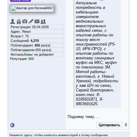
Актуальна
потребность в
кабельщике-
измерителе
медножильных
магистральных
Регистрация: 05.04.2009
кабелей связи, с
Адрес: Ямал
опытом работы по
Возраст: 70
поиску мест
Сообщений:
4,370
неисправностей (Р5-
Поблагодарил:
402
раз(а)
10, ИРК-ПРО), с
Поблагодарили 655 раз(а)
опытом работы по
Фотоальбомы:
не добавлял
монтажу свинцовых
Репутация:
600
муфт на МКС, муфт
по технологии 3М.
Метод работы-
вахтовый, г. Новый
Уренгой, подробности
у зам ШЧ по связи,
Сергей Викторович,
конт.тел. 8-
9195501871, 8-
9803691625.
Подниму тему.....
0
Цитировать
Нажмите здесь, чтобы написать комментарий к этому сообщению