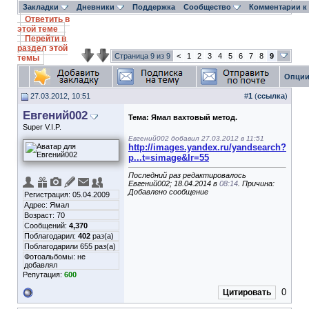
Закладки
Дневники
Поддержка
Сообщество
Комментарии к
Ответить в
этой теме
Перейти в
раздел этой
Страница 9 из 9
<
1
2
3
4
5
6
7
8
9
темы
Опции
27.03.2012, 10:51
#
1
(
ссылка
)
Евгений002
Тема:
Ямал вахтовый метод.
Super V.I.P.
Евгений002 добавил 27.03.2012 в 11:51
http://images.yandex.ru/yandsearch?
p...t=simage&lr=55
Последний раз редактировалось
Евгений002; 18.04.2014 в
08:14
. Причина:
Добавлено сообщение
Регистрация: 05.04.2009
Адрес: Ямал
Возраст: 70
Сообщений:
4,370
Поблагодарил:
402
раз(а)
Поблагодарили 655 раз(а)
Фотоальбомы:
не
добавлял
Репутация:
600
0
Цитировать