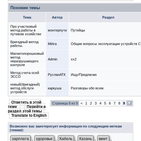
Похожие темы
Тема
Автор
Раздел
Про участковый
метод работы в
монтерпути
Путейцы
путевом хозяйстве
Бригадный метод
Mёtra
Общие вопросы эксплуатации устройств 
работы.
Магнитопорошковый
метод
Admin
xx2
неразрушающего
контроля
Метод счета осей
РусланАТК
Ищу/Предлагаю
ЭССО
новый(бригадный)
метод обслуги
каркуша
Разговоры обо всем
устройств
Ответить в этой
Страница 9 из 9
<
1
2
3
4
5
6
7
8
9
теме
Перейти в
раздел этой темы
Translate to English
Возможно вас заинтересует информация по следующим меткам
(темам):
,
,
,
,
,
зарплата
здоровье
Кабель
Казань
миит