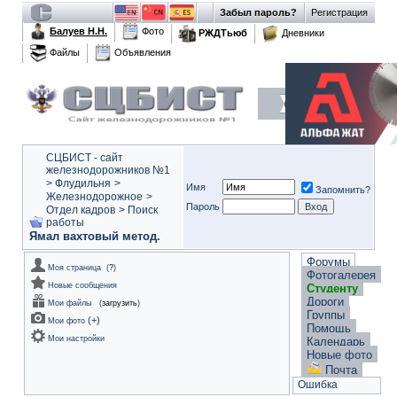
Забыл пароль?
Регистрация
Балуев Н.Н.
Фото
РЖДТьюб
Дневники
Файлы
Объявления
СЦБИСТ - сайт
железнодорожников №1
>
Флудильня
>
Имя
Запомнить?
Железнодорожное
>
Пароль
Отдел кадров
>
Поиск
работы
Ямал вахтовый метод.
Форумы
Моя страница
(
?
)
Фотогалерея
Новые сообщения
Студенту
Дороги
Мои файлы
(
загрузить
)
Группы
(
+
)
Мои фото
Помощь
Мои настройки
Календарь
Новые фото
Почта
Ошибка