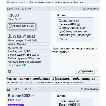
Нажмите здесь, чтобы написать комментарий к этому сообщению
07.08.2015, 12:03
#
121
(
ссылка
)
T1000
Цитата:
Super V.I.P.
Сообщение от
Евгений002
С этим пивом мою
проблему по ветке
отодвинули, повторю
пост.
Регистрация: 23.07.2011
Адрес: Москва
Возраст: 45
Там пива не попьешь наверно -
Сообщений:
2,803
тока вотку?
Поблагодарил:
156
раз(а)
Поблагодарили 275 раз(а)
Фотоальбомы:
не добавлял
Репутация:
560
0
Цитировать
Комментариев к сообщению:
1 (нажмите, чтобы увидеть)
Нажмите здесь, чтобы написать комментарий к этому сообщению
13.08.2015, 15:11
#
122
(
ссылка
)
Евгений002
Цитата:
Super V.I.P.
Сообщение от
Евгений002
Автор темы