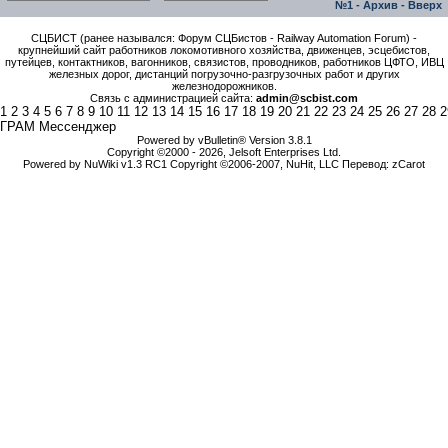
№1
-
Архив
-
Вверх
СЦБИСТ (ранее назывался: Форум СЦБистов - Railway Automation Forum) -
крупнейший сайт работников локомотивного хозяйства, движенцев, эсцебистов,
путейцев, контактников, вагонников, связистов, проводников, работников ЦФТО, ИВЦ
железных дорог, дистанций погрузочно-разгрузочных работ и других
железнодорожников.
Связь с администрацией сайта:
admin@scbist.com
1
2
3
4
5
6
7
8
9
10
11
12
13
14
15
16
17
18
19
20
21
22
23
24
25
26
27
28
2
ГРАМ Мессенджер
Powered by vBulletin® Version 3.8.1
Copyright ©2000 - 2026, Jelsoft Enterprises Ltd.
Powered by NuWiki v1.3 RC1 Copyright ©2006-2007, NuHit, LLC Перевод: zCarot