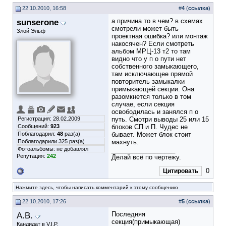
22.10.2010, 16:58
#
4
(
ссылка
)
sunserone
а причина то в чем? в схемах
смотрели может быть
Злой Эльф
проектная ошибка? или монтаж
накосячен? Если смотреть
альбом МРЦ-13 т2 то там
видно что у п о пути нет
собственного замыкающего,
там исключающее прямой
повторитель замыкалки
примыкающей секции. Она
разомкнется только в том
случае, если секция
освободилась и занялся п о
Регистрация: 28.02.2009
путь. Смотри выводы 25 или 15
Сообщений:
923
блоков СП и П. Чудес не
Поблагодарил:
48
раз(а)
бывает. Может блок стоит
Поблагодарили 325 раз(а)
махнуть.
Фотоальбомы:
не добавлял
__________________
Репутация:
242
Делай всё по чертежу.
0
Цитировать
Нажмите здесь, чтобы написать комментарий к этому сообщению
22.10.2010, 17:26
#
5
(
ссылка
)
А.В.
Последняя
секция(примыкающая)
Кандидат в V.I.P.