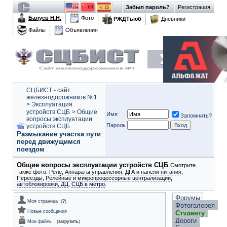
Забыл пароль?
Регистрация
Балуев Н.Н.
Фото
РЖДТьюб
Дневники
Файлы
Объявления
СЦБИСТ - сайт
железнодорожников №1
>
Эксплуатация
устройств СЦБ
>
Общие
Имя
Запомнить?
вопросы эксплуатации
Пароль
устройств СЦБ
Размыкание участка пути
перед движущимся
поездом
Общие вопросы эксплуатации устройств СЦБ
Смотрите
также фото:
Реле
,
Аппараты управления
,
ДГА и панели питания
,
Переезды
,
Релейные и микропроцессорные централизации,
автоблокировки, ДЦ
,
СЦБ в метро
.
Форумы
Моя страница
(
?
)
Фотогалерея
Новые сообщения
Студенту
Дороги
Мои файлы
(
загрузить
)