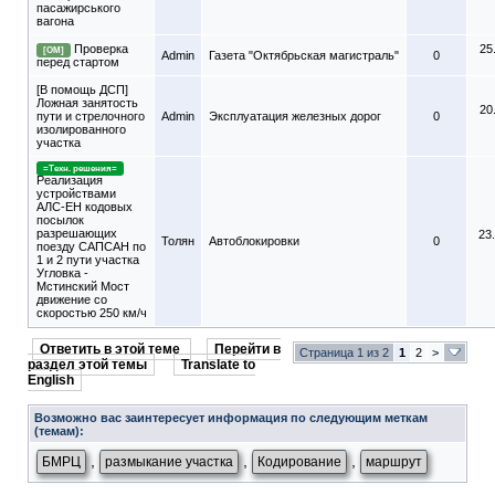
пасажирського
вагона
Проверка
25
[ОМ]
Admin
Газета "Октябрьская магистраль"
0
перед стартом
[В помощь ДСП]
Ложная занятость
20
пути и стрелочного
Admin
Эксплуатация железных дорог
0
изолированного
участка
=Техн. решения=
Реализация
устройствами
АЛС-ЕН кодовых
посылок
разрешающих
23
Толян
Автоблокировки
0
поезду САПСАН по
1 и 2 пути участка
Угловка -
Мстинский Мост
движение со
скоростью 250 км/ч
Ответить в этой теме
Перейти в
Страница 1 из 2
1
2
>
раздел этой темы
Translate to
English
Возможно вас заинтересует информация по следующим меткам
(темам):
,
,
,
БМРЦ
размыкание участка
Кодирование
маршрут