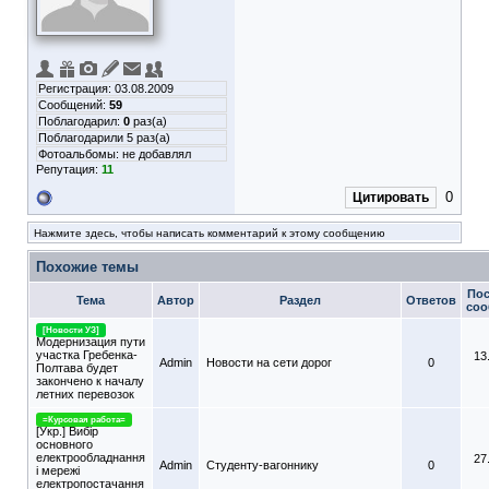
Регистрация: 03.08.2009
Сообщений:
59
Поблагодарил:
0
раз(а)
Поблагодарили 5 раз(а)
Фотоальбомы:
не добавлял
Репутация:
11
0
Цитировать
Нажмите здесь, чтобы написать комментарий к этому сообщению
Похожие темы
Пос
Тема
Автор
Раздел
Ответов
соо
[Новости УЗ]
Модернизация пути
участка Гребенка-
13
Admin
Новости на сети дорог
0
Полтава будет
закончено к началу
летних перевозок
=Курсовая работа=
[Укр.] Вибір
основного
електрообладнання
27
Admin
Студенту-вагоннику
0
і мережі
електропостачання