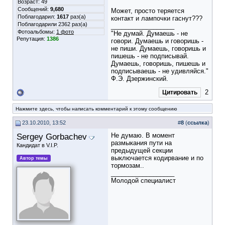
Возраст: 49
Сообщений:
9,680
Может, просто теряется
Поблагодарил:
1617
раз(а)
контакт и лампочки гаснут???
Поблагодарили 2362 раз(а)
__________________
Фотоальбомы:
1 фото
"Не думай. Думаешь - не
Репутация:
1386
говори. Думаешь и говоришь -
не пиши. Думаешь, говоришь и
пишешь - не подписывай.
Думаешь, говоришь, пишешь и
подписываешь - не удивляйся."
Ф.Э. Дзержинский.
2
Цитировать
Нажмите здесь, чтобы написать комментарий к этому сообщению
23.10.2010, 13:52
#
8
(
ссылка
)
Sergey Gorbachev
Не думаю. В момент
размыкания пути на
Кандидат в V.I.P.
предыдущей секции
выключается кодирвание и по
Автор темы
тормозам..
__________________
Молодой специалист