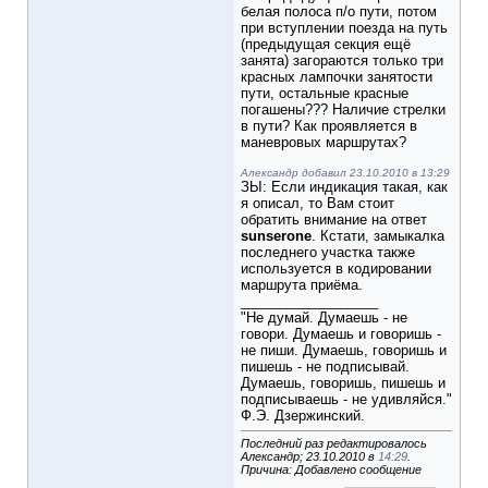
белая полоса п/о пути, потом
при вступлении поезда на путь
(предыдущая секция ещё
занята) загораются только три
красных лампочки занятости
пути, остальные красные
погашены??? Наличие стрелки
в пути? Как проявляется в
маневровых маршрутах?
Александр добавил 23.10.2010 в 13:29
ЗЫ: Если индикация такая, как
я описал, то Вам стоит
обратить внимание на ответ
sunserone
. Кстати, замыкалка
последнего участка также
используется в кодировании
маршрута приёма.
__________________
"Не думай. Думаешь - не
говори. Думаешь и говоришь -
не пиши. Думаешь, говоришь и
пишешь - не подписывай.
Думаешь, говоришь, пишешь и
подписываешь - не удивляйся."
Ф.Э. Дзержинский.
Последний раз редактировалось
Александр; 23.10.2010 в
14:29
.
Причина: Добавлено сообщение