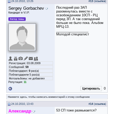
24.10.2010, 13:26
#
13
(
ссылка
)
Sergey Gorbachev
Последний раз 3АП
разомкнулась вместе с
Кандидат в V.I.P.
освобождением 10СП - РЦ
перед 3П. А так совпадений
Автор темы
больше не было пока. Альбом
МРЦ-13.
__________________
Молодой специалист
Регистрация: 03.08.2009
Сообщений:
59
Поблагодарил:
0
раз(а)
Поблагодарили 5 раз(а)
Фотоальбомы:
не добавлял
Репутация:
11
0
Цитировать
Нажмите здесь, чтобы написать комментарий к этому сообщению
24.10.2010, 13:43
#
14
(
ссылка
)
Александр
53 СП тоже размыкается?