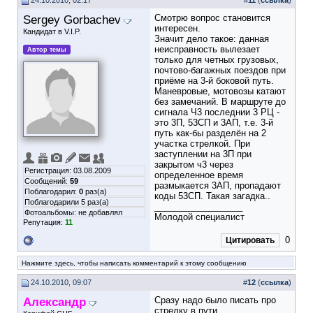
24.10.2010, 02:17
#
11
(
ссылка
)
Sergey Gorbachev
Смотрю вопрос становится
интересен.
Кандидат в V.I.P.
Значит дело такое: данная
неисправность вылезает
Автор темы
только для четных грузовых,
почтово-багажных поездов при
приёме на 3-й боковой путь.
Маневровые, мотовозы катают
без замечаний. В маршруте до
сигнала Ч3 последнии 3 РЦ -
это 3П, 53СП и 3АП, т.е. 3-й
путь как-бы разделён на 2
участка стрелкой. При
заступлении на 3П при
закрытом ч3 через
Регистрация: 03.08.2009
определенное время
Сообщений:
59
размыкается 3АП, пропадают
Поблагодарил:
0
раз(а)
коды 53СП. Такая загадка..
Поблагодарили 5 раз(а)
__________________
Фотоальбомы:
не добавлял
Молодой специалист
Репутация:
11
0
Цитировать
Нажмите здесь, чтобы написать комментарий к этому сообщению
24.10.2010, 09:07
#
12
(
ссылка
)
Александр
Сразу надо было писать про
стрелку в пути.