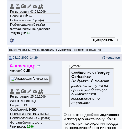
Регистрация: 03.08.2009
Сообщений:
59
Поблагодарил:
0
раз(а)
Поблагодарили 5 раз(а)
Фотоальбомы:
не добавлял
Репутация:
11
0
Цитировать
Нажмите здесь, чтобы написать комментарий к этому сообщению
23.10.2010, 14:29
#
9
(
ссылка
)
Александр
Цитата:
Корифей СЦБ
Сообщение от
Sergey
Gorbachev
Не думаю. В момент
размыкания пути на
предыдущей секции
выключается
Регистрация: 25.02.2009
кодирвание и по
Адрес: Ленинград
тормозам..
Возраст: 49
Сообщений:
9,680
Поблагодарил:
1617
раз(а)
Опишите подробнее индикацию
Поблагодарили 2362 раз(а)
и поездную обстановку. Как я
Фотоальбомы:
1 фото
понял, при нахождении поезда
Репутация:
1386
на предыдущей секции гаснет