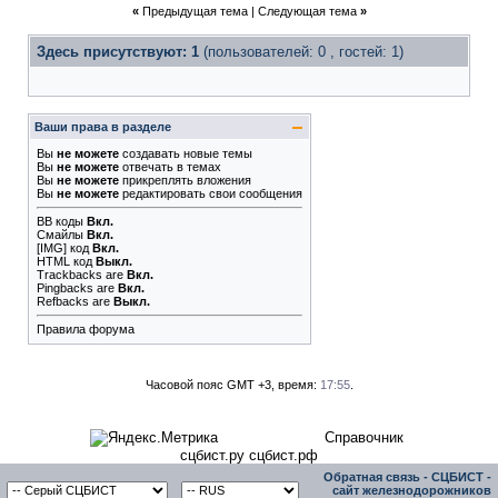
«
Предыдущая тема
|
Следующая тема
»
Здесь присутствуют: 1
(пользователей: 0 , гостей: 1)
Ваши права в разделе
Вы
не можете
создавать новые темы
Вы
не можете
отвечать в темах
Вы
не можете
прикреплять вложения
Вы
не можете
редактировать свои сообщения
BB коды
Вкл.
Смайлы
Вкл.
[IMG]
код
Вкл.
HTML код
Выкл.
Trackbacks
are
Вкл.
Pingbacks
are
Вкл.
Refbacks
are
Выкл.
Правила форума
Часовой пояс GMT +3, время:
17:55
.
Справочник
сцбист.ру сцбист.рф
Обратная связь
-
СЦБИСТ -
сайт железнодорожников