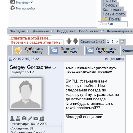
Группы
(
+
)
Мои фото
Помощь
Мои настройки
Календарь
Новые фото
Почта
Ошибка
Закладки
Дневники
Поддержка
Сообщество
Комментарии к
Ответить в этой теме
Страница 1 из 2
1
2
>
Перейти в раздел этой темы
Опции
22.10.2010, 15:32
#
1
(
ссылка
)
Sergey Gorbachev
Тема:
Размыкание участка пути
перед движущимся поездом
Кандидат в V.I.P.
БМРЦ. Устанавливаем
маршрут приёма. При
следовании поезда по
маршруту 3 путь размыкается
до вступления поезда.
Кто-нибудь сталкивался с
такой проблемой??
__________________
Молодой специалист
Регистрация: 03.08.2009
Сообщений:
59
Поблагодарил:
0
раз(а)