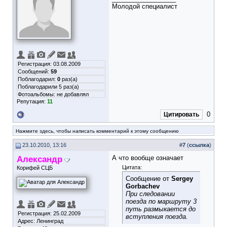
Молодой специалист
Регистрация: 03.08.2009
Сообщений:
59
Поблагодарил:
0
раз(а)
Поблагодарили 5 раз(а)
Фотоальбомы:
не добавлял
Репутация:
11
0
Цитировать
Нажмите здесь, чтобы написать комментарий к этому сообщению
23.10.2010, 13:16
#
7
(
ссылка
)
Александр
А что вообще означает
Цитата:
Корифей СЦБ
Сообщение от
Sergey
Gorbachev
При следовании
поезда по маршруту 3
путь размыкается до
Регистрация: 25.02.2009
вступления поезда.
Адрес: Ленинград