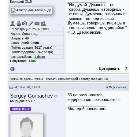
__________________
Корифей СЦБ
"Не думай. Думаешь - не
говори. Думаешь и говоришь -
не пиши. Думаешь, говоришь и
пишешь - не подписывай.
Думаешь, говоришь, пишешь и
подписываешь - не удивляйся."
Регистрация: 25.02.2009
Ф.Э. Дзержинский.
Адрес: Ленинград
Возраст: 49
Сообщений:
9,680
Поблагодарил:
1617
раз(а)
Поблагодарили 2362 раз(а)
Фотоальбомы:
1 фото
Репутация:
1386
2
Цитировать
Нажмите здесь, чтобы написать комментарий к этому сообщению
24.10.2010, 14:09
#
15
(
ссылка
)
Sergey Gorbachev
53 не размыкается,
кодирование прекращается..
Кандидат в V.I.P.
__________________
Молодой специалист
Автор темы