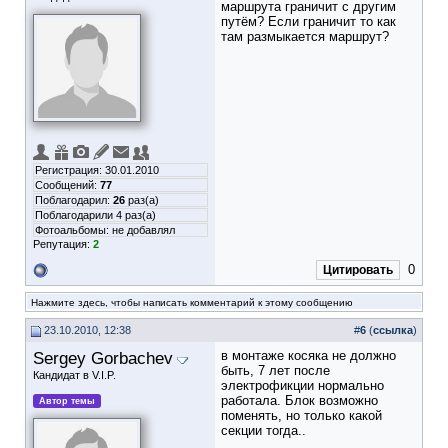
маршрута граничит с другим
путём? Если граничит то как
там размыкается маршрут?
Регистрация: 30.01.2010
Сообщений:
77
Поблагодарил:
26
раз(а)
Поблагодарили 4 раз(а)
Фотоальбомы:
не добавлял
Репутация:
2
0
Цитировать
Нажмите здесь, чтобы написать комментарий к этому сообщению
23.10.2010, 12:38
#
6
(
ссылка
)
Sergey Gorbachev
в монтаже косяка не должно
быть, 7 лет после
Кандидат в V.I.P.
электрофикции нормально
работала. Блок возможно
Автор темы
поменять, но только какой
секции тогда..
__________________