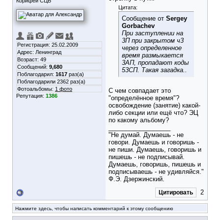
Корифей СЦБ
Цитата:
Сообщение от
Sergey
Gorbachev
При заступлении на
3П при закрытом ч3
Регистрация: 25.02.2009
через определенное
Адрес: Ленинград
время размыкается
Возраст: 49
3АП, пропадают коды
Сообщений:
9,680
53СП. Такая загадка..
Поблагодарил:
1617
раз(а)
Поблагодарили 2362 раз(а)
Фотоальбомы:
1 фото
С чем совпадает это
Репутация:
1386
"определённое время"?
освобождение (занятие) какой-
либо секции или ещё что? ЭЦ
по какому альбому?
__________________
"Не думай. Думаешь - не
говори. Думаешь и говоришь -
не пиши. Думаешь, говоришь и
пишешь - не подписывай.
Думаешь, говоришь, пишешь и
подписываешь - не удивляйся."
Ф.Э. Дзержинский.
2
Цитировать
Нажмите здесь, чтобы написать комментарий к этому сообщению