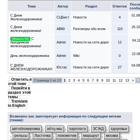
Посл
Тема
Автор
Раздел
Ответов
сооб
С Днем
01.08
СЦБист
Новости
4
Железнодорожника!
С Днем
26.10
АВ80
Разговоры обо всем
110
железнодорожника!
С
[Новости УЗ]
04.1
праздником
Admin
Новости на сети дорог
12
железнодорожника!
22.0
День железнодорожника
Admin
Wiki
0
С ДНЕМ
04.08
Юстас
Новости на сети дорог
27
ЖЕЛЕЗНОДОРОЖНИКА!!!
Ответить в
Страница 1 из 13
1
2
3
4
5
6
7
8
9
10
11
12
13
>
этой теме
Перейти в
раздел этой
темы
Translate
to English
Возможно вас заинтересует информация по следующим меткам
(темам):
,
,
,
,
автоблокировка
абтц-мш
зарплата
ЗСЖД
здоровье
,
,
,
,
,
,
рельсы
Ласточка
локомотив
маршрут
москва