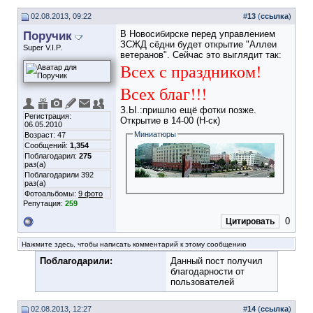
02.08.2013, 09:22
#
13
(
ссылка
)
Поручик
В Новосибирске перед управлением
ЗСЖД сёдни будет открытие "Аллеи
Super V.I.P.
ветеранов". Сейчас это выглядит так:
Всех с праздником!
Всех благ!!!
З.Ы.:пришлю ещё фотки позже.
Регистрация:
Открытие в 14-00 (Н-ск)
06.05.2010
Миниатюры
Возраст: 47
Сообщений:
1,354
Поблагодарил:
275
раз(а)
Поблагодарили 392
раз(а)
Фотоальбомы:
9 фото
Репутация:
259
0
Цитировать
Нажмите здесь, чтобы написать комментарий к этому сообщению
Поблагодарили:
Данный пост получил
благодарности от
пользователей
02.08.2013, 12:27
#
14
(
ссылка
)