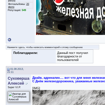
раз(а)
Фотоальбомы:
20
фото
Репутация:
549
Нажмите здесь, чтобы написать комментарий к этому сообщению
Поблагодарили:
Данный пост получил
благодарности от
пользователей
01.08.2013,
21:11
Суховерша
Драйв, адреналин.... вот что для меня железна
С Днём железнодорожника, уважаемые железн
Алексей
Super V.I.P.
[IMG]