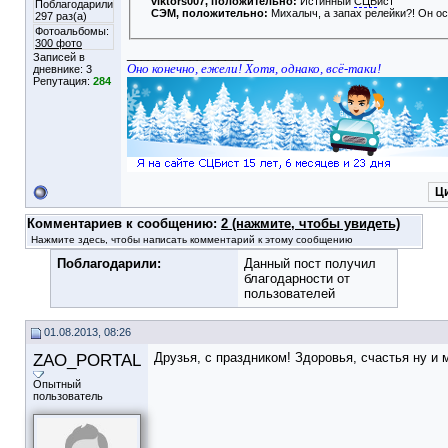
viktors007
, положительно:
Истинный
СЦБ
ист
Поблагодарили
СЭМ
, положительно:
Михалыч, а запах релейки?! Он о
297 раз(а)
Фотоальбомы:
300 фото
__________________
Записей в
Оно конечно, ежели! Хотя, однако, всё-таки!
дневнике:
3
Репутация:
284
Ц
Комментариев к сообщению:
2 (нажмите, чтобы увидеть)
Нажмите здесь, чтобы написать комментарий к этому сообщению
Поблагодарили:
Данный пост получил
благодарности от
пользователей
01.08.2013, 08:26
ZAO_PORTAL
Друзья, с праздником! Здоровья, счастья ну и
Опытный
пользователь