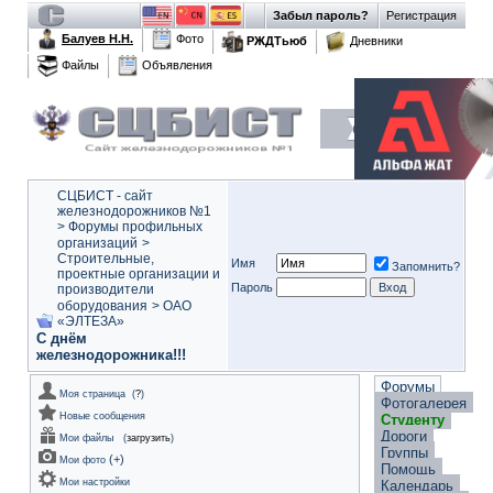
Забыл пароль?
Регистрация
Балуев Н.Н.
Фото
РЖДТьюб
Дневники
Файлы
Объявления
СЦБИСТ - сайт
железнодорожников №1
>
Форумы профильных
организаций
>
Строительные,
Имя
Запомнить?
проектные организации и
Пароль
производители
оборудования
>
ОАО
«ЭЛТЕЗА»
С днём
железнодорожника!!!
Форумы
Моя страница
(
?
)
Фотогалерея
Новые сообщения
Студенту
Дороги
Мои файлы
(
загрузить
)
Группы
(
+
)
Мои фото
Помощь
Мои настройки
Календарь