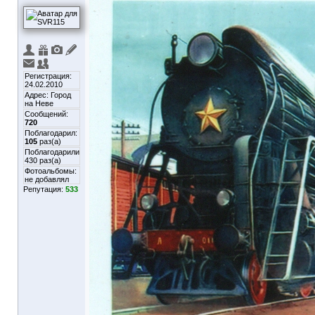
Регистрация:
24.02.2010
Адрес: Город
на Неве
Сообщений:
720
Поблагодарил:
105
раз(а)
Поблагодарили
430 раз(а)
Фотоальбомы:
не добавлял
Репутация:
533