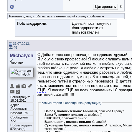
0
Цитировать
Нажмите здесь, чтобы написать комментарий к этому сообщению
Поблагодарили:
Данный пост получил
благодарности от
пользователей
31.07.2013,
22:48
Michalych
С Днём железнодорожника, с праздником друзья!
Я люблю свою профессию! Я люблю слушать шум п
Горочник
люблю лежать на верхней полке, я люблю вкус ваго
люблю щёлканье реле, я люблю смотреть на пульт,
тем, что мной сделано и надёжно работает, я любл
паровозного дыма и шум от работы замедлителей, 
геометрию путей и стрелочных переводов! В детств
стать машинистом, но пошёл по стопам отца - элек
СЦБ
. Я люблю СЦБ во всех проявлениях! С праздн
жителей сайта!!!!!!!!!
Регистрация:
18.01.2011
Комментарии к сообщению (репутация)
Адрес:
Ярославль
Balbes
, положительно:
Михалыч, спасибо ! Тронул.
Возраст: 74
Sama Y
, положительно:
за любовь ))
Сообщений:
ШНС КРП
, положительно:
772
Васильевич
, положительно:
Спасибо!
Суховерша Алексей
, положительно:
А телефон, Миха
Поблагодарил:
тоже любишь?
570
раз(а)