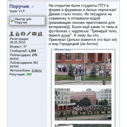
Поручик
На открытии были студенты ПТУ в
форме и фуражках и белых перчатках!
Super V.I.P.
Двоим стало плохо. Их посадили на
скамеечку и отпаивали водой
(реанимацию похоже приготовили для
ветеранов))). Были ещё какие то типы в
футболках с надписью "Тренируй тело,
береги душу". К чему бы это...
Регистрация:
Приезжал Целько (кажется это был он)
06.05.2010
и мэр Городецкий (не Антон).
Возраст: 47
Миниатюры
Сообщений:
1,354
Поблагодарил:
275
раз(а)
Поблагодарили 392
раз(а)
Фотоальбомы:
9 фото
Репутация:
259