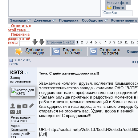
Новые фото
Почта
Ошибка
Закладки
Дневники
Поддержка
Сообщество
Комментарии к
Ответить в
этой теме
Перейти в
раздел этой
Страница 1 из 13
1
2
3
4
5
6
7
8
9
10
11
12
темы
Опции
30.07.2013,
#
1
08:26
КЭТЗ
Тема:
С днём железнодорожника!!!
Завод
изготовитель
Уважаемые коллеги, друзья, коллектив Камышловс
электротехнического завода - филиала ОАО "ЭЛТЕ
поздравляет вам с профессиональным праздником!
Желаем больше приятных и радостных моментов в
работе и жизни, меньше рекламаций и больше слов
благодарности в наш адрес, а мы в свою очередь б
стараться не огорчать вас. Удачи, добра и вечной
молодости! С праздником!!!
Регистрация:
18.04.2011
Адрес:
URL=http://radikal.ru/fp/2e9c1370edfd42e6b3a7de8d90
Камышлов
[/url]
Сообщений:
171