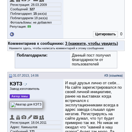
Регистрация: 28.03.2009
Сообщений:
327
Поблагодарил:
15
раз(а)
Поблагодарили 18 раз(а)
Фотоальбомы:
не добавлял
Репутация:
89
0
Цитировать
Комментариев к сообщению:
3 (нажмите, чтобы увидеть)
Нажмите здесь, чтобы написать комментарий к этому сообщению
Поблагодарили:
Данный пост получил
благодарности от
пользователей
31.07.2013, 14:06
#
3
(
ссылка
)
КЭТЗ
И ещё друзья лично от себя...
На сайте зарегистрировался по
Завод изготовитель
своей личной инициативе,
ранее на выставках когда
Автор темы
встречался с
эксплутационниками всегда в
адрес завода слышал один
негатив. Регистрируясь на
сайте думал, что тут будет
примерно так же. Но никак не
Регистрация: 18.04.2011
ожидал что "камней в наш
Адрес: Камышлов
огород" будет так мало. Да
Сообщений:
171