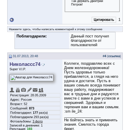
Так держать Дмитрий
Петров!
1
Цитировать
Нажмите здесь, чтобы написать комментарий к этому сообщению
Поблагодарили:
Данный пост получил
благодарности от
пользователей
31.07.2013, 20:48
#
4
(
ссылка
)
Николассс74
Коллеги, поздравляю всех с
Днем железнодорожника!
Super V.I.P.
Пусть здоровье только
прибавляется, а глядя на него
удача и достаток. Пусть в
ваших семьях всегда понимают
вашу работу, поддерживают
вас в трудные дни и радуются
Регистрация: 28.05.2009
вместе с вами в дни успехов и
Адрес: Россия
свершений. Здоровья и
Возраст: 52
терпения вам и вашим семьям.
Сообщений:
873
:sm ile_24:
Поблагодарил:
177
раз(а)
__________________
Поблагодарили 293 раз(а)
Не бойтесь знать и применять
Фотоальбомы:
3 фото
знания. Смелость города
Записей в дневнике:
1
берет.
Репутация:
193