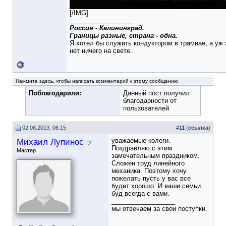
[/IMG]
__________________
Россия - Калининград.
Границы разные, страна - одна.
Я хотел бы служить кондуктором в трамвае, а уж
нет ничего на свете.
Нажмите здесь, чтобы написать комментарий к этому сообщению
Поблагодарили:
Данный пост получил
благодарности от
пользователей
02.08.2013, 06:15
#
11
(
ссылка
)
Михаил Лупинос
уважаемые колеги.
Поздравляю с этим
Мастер
замечательным праздником.
Сложен труд линейного
механика. Поэтому хочу
пожелать пусть у вас все
будет хорошо. И ваши семьи
буд всегда с вами.
__________________
мы отвечаем за свои поступки.