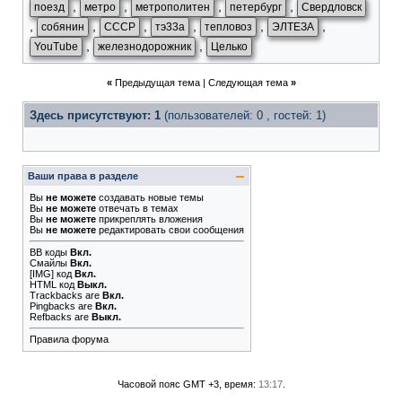
,
,
,
,
поезд
метро
метрополитен
петербург
Свердловск
,
,
,
,
,
,
собянин
СССР
тэ33а
тепловоз
ЭЛТЕЗА
,
,
YouTube
железнодорожник
Целько
«
Предыдущая тема
|
Следующая тема
»
Здесь присутствуют: 1
(пользователей: 0 , гостей: 1)
Ваши права в разделе
Вы
не можете
создавать новые темы
Вы
не можете
отвечать в темах
Вы
не можете
прикреплять вложения
Вы
не можете
редактировать свои сообщения
BB коды
Вкл.
Смайлы
Вкл.
[IMG]
код
Вкл.
HTML код
Выкл.
Trackbacks
are
Вкл.
Pingbacks
are
Вкл.
Refbacks
are
Выкл.
Правила форума
Часовой пояс GMT +3, время:
13:17
.