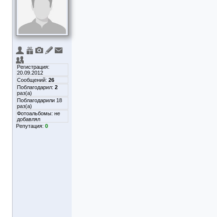
Регистрация:
20.09.2012
Сообщений:
26
Поблагодарил:
2
раз(а)
Поблагодарили 18
раз(а)
Фотоальбомы:
не
добавлял
Репутация:
0