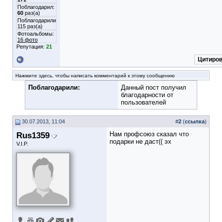
Поблагодарил:
60
раз(а)
Поблагодарили
115 раз(а)
Фотоальбомы:
16 фото
Репутация:
21
Цитиров
Нажмите здесь, чтобы написать комментарий к этому сообщению
Поблагодарили:
Данный пост получил
благодарности от
пользователей
30.07.2013, 11:04
#
2
(
ссылка
)
Rus1359
Нам профсоюз сказал что
подарки не даст(( эх
V.I.P.