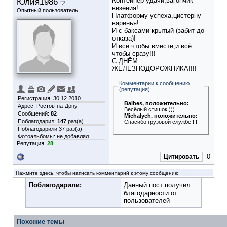
Юлия1986
Контейнер удачи,вагончик
везения!
Опытный пользователь
Платформу успеха,цистерну
варенья!
И с баксами крытый (забит до
отказа)!
И всё чтобы вместе,и всё
чтобы сразу!!!
С ДНЁМ
ЖЕЛЕЗНОДОРОЖНИКА!!!!
Комментарии к сообщению
(репутация)
Регистрация: 30.12.2010
Balbes
, положительно:
Адрес: Ростов-на-Дону
Весёлый стишок )))
Сообщений:
82
Michalych
, положительно:
Поблагодарил:
147
раз(а)
Спасибо грузовой службе!!!!
Поблагодарили 37 раз(а)
Фотоальбомы:
не добавлял
Репутация:
28
0
Цитировать
Нажмите здесь, чтобы написать комментарий к этому сообщению
Поблагодарили:
Данный пост получил
благодарности от
пользователей
Похожие темы