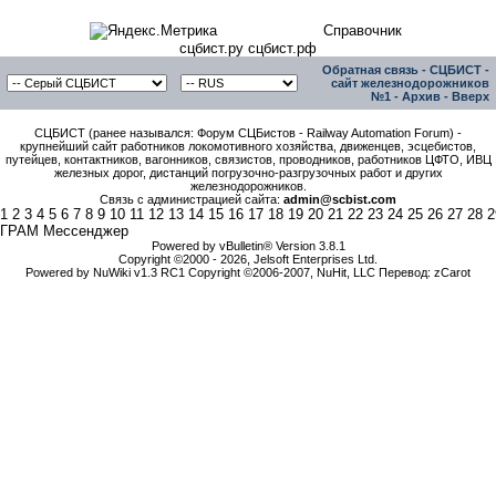
Справочник
сцбист.ру сцбист.рф
Обратная связь
-
СЦБИСТ -
сайт железнодорожников
№1
-
Архив
-
Вверх
СЦБИСТ (ранее назывался: Форум СЦБистов - Railway Automation Forum) -
крупнейший сайт работников локомотивного хозяйства, движенцев, эсцебистов,
путейцев, контактников, вагонников, связистов, проводников, работников ЦФТО, ИВЦ
железных дорог, дистанций погрузочно-разгрузочных работ и других
железнодорожников.
Связь с администрацией сайта:
admin@scbist.com
1
2
3
4
5
6
7
8
9
10
11
12
13
14
15
16
17
18
19
20
21
22
23
24
25
26
27
28
2
ГРАМ Мессенджер
Powered by vBulletin® Version 3.8.1
Copyright ©2000 - 2026, Jelsoft Enterprises Ltd.
Powered by NuWiki v1.3 RC1 Copyright ©2006-2007, NuHit, LLC Перевод: zCarot