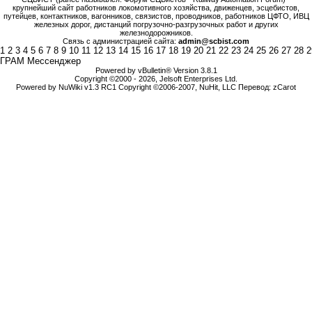
крупнейший сайт работников локомотивного хозяйства, движенцев, эсцебистов,
путейцев, контактников, вагонников, связистов, проводников, работников ЦФТО, ИВЦ
железных дорог, дистанций погрузочно-разгрузочных работ и других
железнодорожников.
Связь с администрацией сайта:
admin@scbist.com
1
2
3
4
5
6
7
8
9
10
11
12
13
14
15
16
17
18
19
20
21
22
23
24
25
26
27
28
2
ГРАМ Мессенджер
Powered by vBulletin® Version 3.8.1
Copyright ©2000 - 2026, Jelsoft Enterprises Ltd.
Powered by NuWiki v1.3 RC1 Copyright ©2006-2007, NuHit, LLC Перевод: zCarot