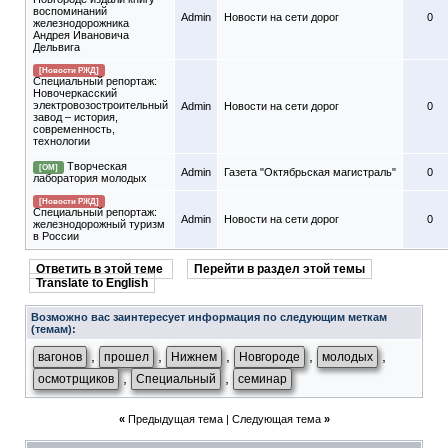
воспоминаний
Admin
Новости на сети дорог
0
железнодорожника
Андрея Ивановича
Дельвига
[Новости РЖД]
Специальный репортаж:
Новочеркасский
электровозостроительный
Admin
Новости на сети дорог
0
завод – история,
современность,
технологии
Творческая
[ОМ]
Admin
Газета "Октябрьская магистраль"
0
лаборатория молодых
[Новости РЖД]
Специальный репортаж:
Admin
Новости на сети дорог
0
железнодорожный туризм
в России
Ответить в этой теме
Перейти в раздел этой темы
Translate to English
Возможно вас заинтересует информация по следующим меткам
(темам):
,
,
,
,
,
вагонов
прошел
Нижнем
Новгороде
молодых
,
,
осмотрщиков
Специальный
семинар
«
Предыдущая тема
|
Следующая тема
»