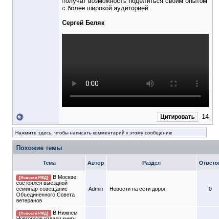
получат возможность поделиться своим опытом
с более широкой аудиторией.
Сергей Беляк
14
Цитировать
Нажмите здесь, чтобы написать комментарий к этому сообщению
Похожие темы
Тема
Автор
Раздел
Ответо
В Москве
[Новости РЖД]
состоялся выездной
семинар-совещание
Admin
Новости на сети дорог
0
Объединенного Совета
ветеранов
В Нижнем
[Новости РЖД]
Новгороде издали книгу