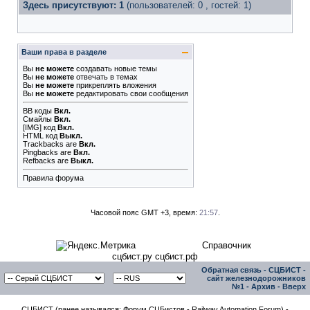
Здесь присутствуют: 1
(пользователей: 0 , гостей: 1)
Ваши права в разделе
Вы
не можете
создавать новые темы
Вы
не можете
отвечать в темах
Вы
не можете
прикреплять вложения
Вы
не можете
редактировать свои сообщения
BB коды
Вкл.
Смайлы
Вкл.
[IMG]
код
Вкл.
HTML код
Выкл.
Trackbacks
are
Вкл.
Pingbacks
are
Вкл.
Refbacks
are
Выкл.
Правила форума
Часовой пояс GMT +3, время:
21:57
.
Справочник
сцбист.ру сцбист.рф
Обратная связь
-
СЦБИСТ -
сайт железнодорожников
№1
-
Архив
-
Вверх
СЦБИСТ (ранее назывался: Форум СЦБистов - Railway Automation Forum) -