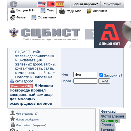
Забыл пароль?
Регистрация
Балуев Н.Н.
Фото
РЖДТьюб
Дневники
Файлы
Объявления
СЦБИСТ - сайт
железнодорожников №1
>
Эксплуатация
железных дорог, вагоны,
контактная сеть, связь,
коммерческая работа
>
Имя
Запомнить?
Новости
>
Новости на
сети дорог
Пароль
В Нижнем
[Новости РЖД]
Новгороде прошел
специальный семинар
для молодых
осмотрщиков вагонов
Форумы
Моя страница
(
?
)
Фотогалерея
Новые сообщения
Студенту
Дороги
Мои файлы
(
загрузить
)
Группы