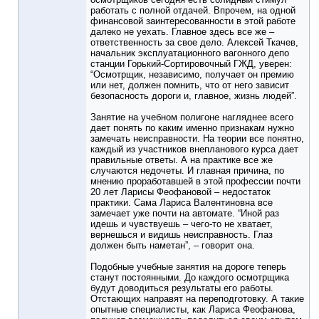
работать с полной отдачей. Впрочем, на одной
финансовой заинтересованности в этой работе
далеко не уехать. Главное здесь все же –
ответственность за свое дело. Алексей Ткачев,
начальник эксплуатационного вагонного депо
станции Горький-Сортировочный ГЖД, уверен:
“Осмотрщик, независимо, получает он премию
или нет, должен помнить, что от него зависит
безопасность дороги и, главное, жизнь людей”.
Занятие на учебном полигоне нагляднее всего
дает понять по каким именно признакам нужно
замечать неисправности. На теории все понятно,
каждый из участников внепланового курса дает
правильные ответы. А на практике все же
случаются недочеты. И главная причина, по
мнению проработавшей в этой профессии почти
20 лет Ларисы Феофановой – недостаток
практики. Сама Лариса Валентиновна все
замечает уже почти на автомате. “Иной раз
идешь и чувствуешь – чего-то не хватает,
вернешься и видишь неисправность. Глаз
должен быть наметан”, – говорит она.
Подобные учебные занятия на дороге теперь
станут постоянными. До каждого осмотрщика
будут доводиться результаты его работы.
Отстающих направят на переподготовку. А такие
опытные специалисты, как Лариса Феофанова,