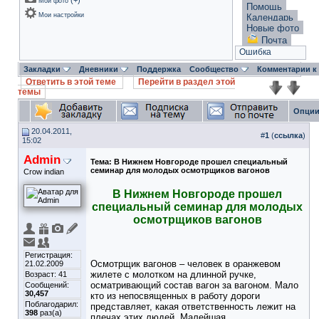
(
+
)
Мои фото
Помощь
Мои настройки
Календарь
Новые фото
Почта
Ошибка
Закладки
Дневники
Поддержка
Сообщество
Комментарии к
Ответить в этой теме
Перейти в раздел этой
темы
Опции
20.04.2011,
#
1
(
ссылка
)
15:02
Admin
Тема:
В Нижнем Новгороде прошел специальный
семинар для молодых осмотрщиков вагонов
Crow indian
В Нижнем Новгороде прошел
специальный семинар для молодых
осмотрщиков вагонов
Регистрация:
Осмотрщик вагонов – человек в оранжевом
21.02.2009
жилете с молотком на длинной ручке,
Возраст: 41
осматривающий состав вагон за вагоном. Мало
Сообщений:
30,457
кто из непосвященных в работу дороги
Поблагодарил:
представляет, какая ответственность лежит на
398
раз(а)
плечах этих людей. Малейшая