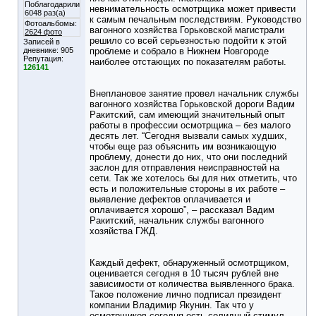
Поблагодарили
невнимательность осмотрщика может привести
6048 раз(а)
к самым печальным последствиям. Руководство
Фотоальбомы:
вагонного хозяйства Горьковской магистрали
2624 фото
решило со всей серьезностью подойти к этой
Записей в
дневнике:
905
проблеме и собрало в Нижнем Новгороде
Репутация:
наиболее отстающих по показателям работы.
126141
Внеплановое занятие провел начальник службы
вагонного хозяйства Горьковской дороги Вадим
Ракитский, сам имеющий значительный опыт
работы в профессии осмотрщика – без малого
десять лет. “Сегодня вызвали самых худших,
чтобы еще раз объяснить им возникающую
проблему, донести до них, что они последний
заслон для отправления неисправностей на
сети. Так же хотелось бы для них отметить, что
есть и положительные стороны в их работе –
выявление дефектов оплачивается и
оплачивается хорошо”, – рассказал Вадим
Ракитский, начальник службы вагонного
хозяйства ГЖД.
Каждый дефект, обнаруженный осмотрщиком,
оценивается сегодня в 10 тысяч рублей вне
зависимости от количества выявленного брака.
Такое положение лично подписал президент
компании Владимир Якунин. Так что у
осмотрщиков сегодня есть солидный стимул