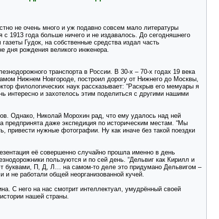
стно не очень много и уж подавно совсем мало литературы
я с 1913 года больше ничего и не издавалось. До сегодняшнего
газеты Гудок, на собственные средства издал часть
не дня рождения великого инженера.
нодорожного транспорта в России. В 30-х – 70-х годах 19 века
 самом Нижнем Новгороде, построил дорогу от Нижнего до Москвы,
доктор филологических наук рассказывает: “Раскрыв его мемуары я
нь интересно и захотелось этим поделиться с другими нашими
в. Однако, Николай Морохин рад, что ему удалось над ней
ла предпринята даже экспедиция по историческим местам. “Мы
ь, привести нужные фотографии. Ну как иначе без такой поездки
резентация её совершенно случайно прошла именно в день
знодорожники пользуются и по сей день. “Дельвиг как Кирилл и
т буквами, П, Д, Л… на самом-то деле это придумано Дельвигом –
ли и не работали общей неорганизованной кучей.
на. С него на нас смотрит интеллектуал, умудрённый своей
 истории нашей страны.