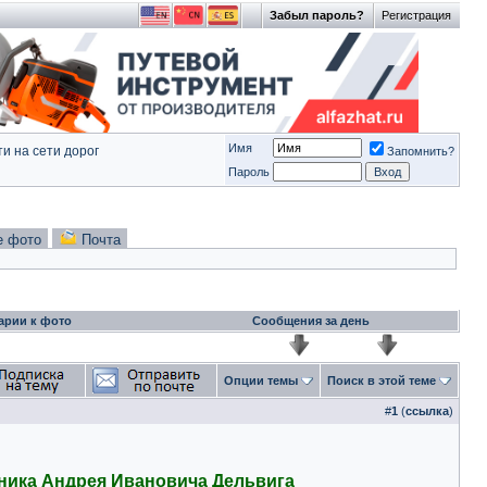
Забыл пароль?
Регистрация
Имя
и на сети дорог
Запомнить?
Пароль
е фото
Почта
арии к фото
Сообщения за день
Опции темы
Поиск в этой теме
#
1
(
ссылка
)
ника Андрея Ивановича Дельвига