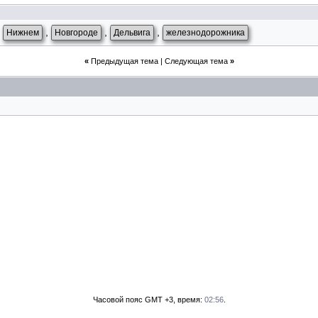
,
,
,
,
Нижнем
Новгороде
Дельвига
железнодорожника
«
Предыдущая тема
|
Следующая тема
»
Часовой пояс GMT +3, время:
02:56
.