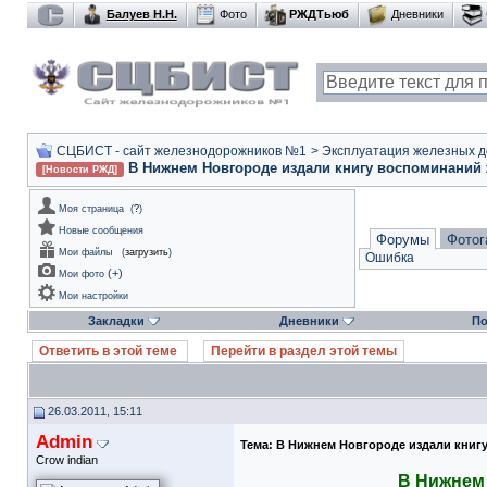
Балуев Н.Н.
Фото
РЖДТьюб
Дневники
СЦБИСТ - сайт железнодорожников №1
>
Эксплуатация железных дор
В Нижнем Новгороде издали книгу воспоминаний
[Новости РЖД]
Моя страница
(
?
)
Новые сообщения
Форумы
Фотог
Мои файлы
(
загрузить
)
Ошибка
(
+
)
Мои фото
Мои настройки
Закладки
Дневники
По
Ответить в этой теме
Перейти в раздел этой темы
26.03.2011, 15:11
Admin
Тема:
В Нижнем Новгороде издали книг
Crow indian
В Нижнем