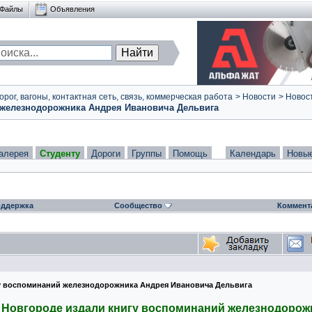
Файлы
Объявления
ог, вагоны, контактная сеть, связь, коммерческая работа
>
Новости
>
Новост
 железнодорожника Андрея Ивановича Дельвига
алерея
Студенту
Дороги
Группы
Помощь
Календарь
Новы
ддержка
Сообщество
Коммент
у воспоминаний железнодорожника Андрея Ивановича Дельвига
 Новгороде издали книгу воспоминаний железнодорож