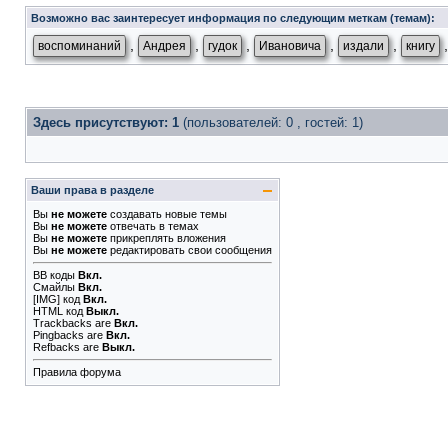
Возможно вас заинтересует информация по следующим меткам (темам):
,
,
,
,
,
воспоминаний
Андрея
гудок
Ивановича
издали
книгу
Здесь присутствуют: 1
(пользователей: 0 , гостей: 1)
Ваши права в разделе
Вы
не можете
создавать новые темы
Вы
не можете
отвечать в темах
Вы
не можете
прикреплять вложения
Вы
не можете
редактировать свои сообщения
BB коды
Вкл.
Смайлы
Вкл.
[IMG]
код
Вкл.
HTML код
Выкл.
Trackbacks
are
Вкл.
Pingbacks
are
Вкл.
Refbacks
are
Выкл.
Правила форума