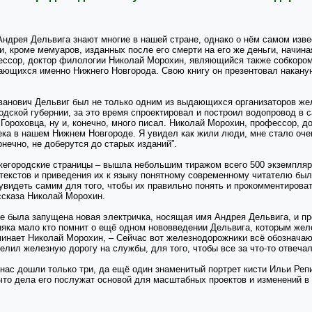
ндрея Дельвига знают многие в нашей стране, однако о нём самом изве
и, кроме мемуаров, изданных после его смерти на его же деньги, начина
ссор, доктор филологии Николай Морохин, являющийся также собкором 
ающихся именно Нижнего Новгорода. Свою книгу он презентовал накану
нович Дельвиг был не только одним из выдающихся организаторов желез
одской губернии, за это время спроектировал и построил водопровод в
о Гороховца, ну и, конечно, много писал. Николай Морохин, профессор, 
ека в нашем Нижнем Новгороде. Я увидел как жили люди, мне стало оче
нечно, не доберутся до старых изданий”.
жегородские страницы – вышла небольшим тиражом всего 500 экземпляро
 текстов и приведения их к языку понятному современному читателю бы
увидеть самим для того, чтобы их правильно понять и прокомментироват
ссказа Николай Морохин.
ге была запущена новая электричка, носящая имя Андрея Дельвига, и п
яка мало кто помнит о ещё одном нововведении Дельвига, которым желе
инает Николай Морохин, – Сейчас вот железнодорожники всё обозначаю
делил железную дорогу на службы, для того, чтобы все за что-то отвеча
ас дошли только три, да ещё один знаменитый портрет кисти Ильи Репи
что дела его послужат основой для масштабных проектов и изменений в