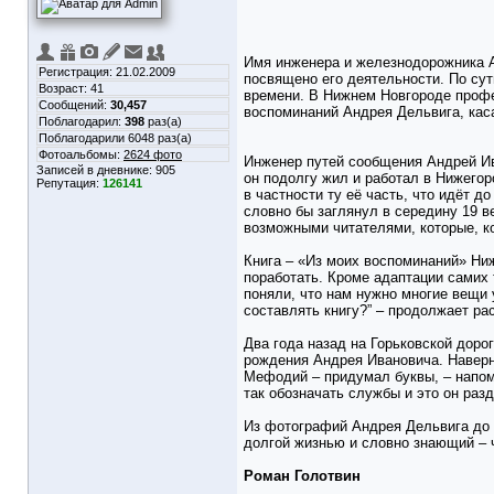
Имя инженера и железнодорожника А
Регистрация: 21.02.2009
посвящено его деятельности. По сут
Возраст: 41
времени. В Нижнем Новгороде профе
Сообщений:
30,457
воспоминаний Андрея Дельвига, кас
Поблагодарил:
398
раз(а)
Поблагодарили 6048 раз(а)
Фотоальбомы:
2624 фото
Инженер путей сообщения Андрей Ива
Записей в дневнике:
905
он подолгу жил и работал в Нижегор
Репутация:
126141
в частности ту её часть, что идёт д
словно бы заглянул в середину 19 в
возможными читателями, которые, ко
Книга – «Из моих воспоминаний» Ни
поработать. Кроме адаптации самих
поняли, что нам нужно многие вещи 
составлять книгу?” – продолжает ра
Два года назад на Горьковской доро
рождения Андрея Ивановича. Наверн
Мефодий – придумал буквы, – напом
так обозначать службы и это он раз
Из фотографий Андрея Дельвига до н
долгой жизнью и словно знающий – 
Роман Голотвин