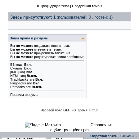
«
Предыдущая тема
|
Следующая тема
»
Здесь присутствуют: 1
(пользователей: 0 , гостей: 1)
Ваши права в разделе
Вы
не можете
создавать новые темы
Вы
не можете
отвечать в темах
Вы
не можете
прикреплять вложения
Вы
не можете
редактировать свои сообщения
BB коды
Вкл.
Смайлы
Вкл.
[IMG]
код
Вкл.
HTML код
Выкл.
Trackbacks
are
Вкл.
Pingbacks
are
Вкл.
Refbacks
are
Выкл.
Правила форума
Часовой пояс GMT +3, время:
07:12
.
Справочник
сцбист.ру сцбист.рф
Обратная связь
-
СЦБИСТ -