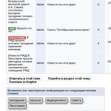
Белорусской
27
железной дороги
Admin
Новости на сети дорог
0
А.А. Сивака
состоялось
выездное
заседание технико-
экономического
совета
Прошло сто
10
[ОМ]
Admin
Газета "Октябрьская магистраль"
0
лет...
В
[Новости РЖД]
РЖД прошло
26
итоговое заседание
Admin
Новости на сети дорог
4
правления
компании
[Новости РЖД] В
Ярославле прошло
ежегодное сетевое
25
Admin
Новости на сети дорог
0
финансово-
экономическое
совещание РЖД
Ответить в этой теме
Перейти в раздел этой темы
Translate to English
Возможно вас заинтересует информация по следующим меткам
(темам):
,
,
,
,
заседание
прошло
медицинского
совета
Ярославле