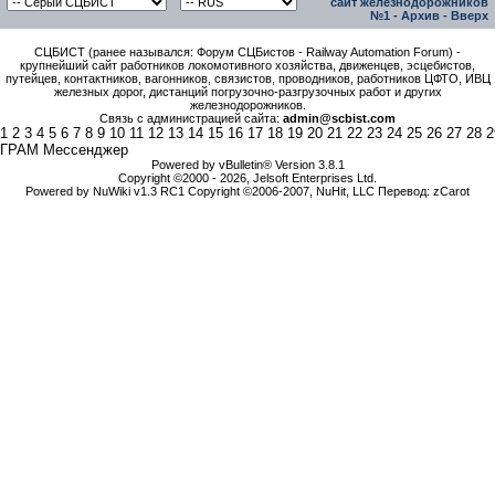
сайт железнодорожников
№1
-
Архив
-
Вверх
СЦБИСТ (ранее назывался: Форум СЦБистов - Railway Automation Forum) -
крупнейший сайт работников локомотивного хозяйства, движенцев, эсцебистов,
путейцев, контактников, вагонников, связистов, проводников, работников ЦФТО, ИВЦ
железных дорог, дистанций погрузочно-разгрузочных работ и других
железнодорожников.
Связь с администрацией сайта:
admin@scbist.com
1
2
3
4
5
6
7
8
9
10
11
12
13
14
15
16
17
18
19
20
21
22
23
24
25
26
27
28
2
ГРАМ Мессенджер
Powered by vBulletin® Version 3.8.1
Copyright ©2000 - 2026, Jelsoft Enterprises Ltd.
Powered by NuWiki v1.3 RC1 Copyright ©2006-2007, NuHit, LLC Перевод: zCarot