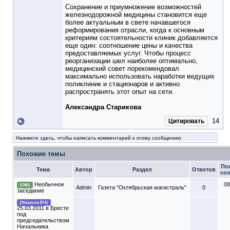
Сохранение и приумножение возможностей
железнодорожной медицины становится еще
более актуальным в свете начавшегося
реформирования отрасли, когда к основным
критериям состоятельности клиник добавляется
еще один: соотношение цены и качества
предоставляемых услуг. Чтобы процесс
реорганизации шел наиболее оптимально,
медицинский совет порекомендовал
максимально использовать наработки ведущих
поликлиник и стационаров и активно
распространять этот опыт на сети.
Александра Старикова
14
Цитировать
Нажмите здесь, чтобы написать комментарий к этому сообщению
Похожие темы
По
Тема
Автор
Раздел
Ответов
со
Необычное
08
[ОМ]
Admin
Газета "Октябрьская магистраль"
0
заседание
[Новости БЧ]
25.03.2011 в Бресте
под
председательством
Начальника