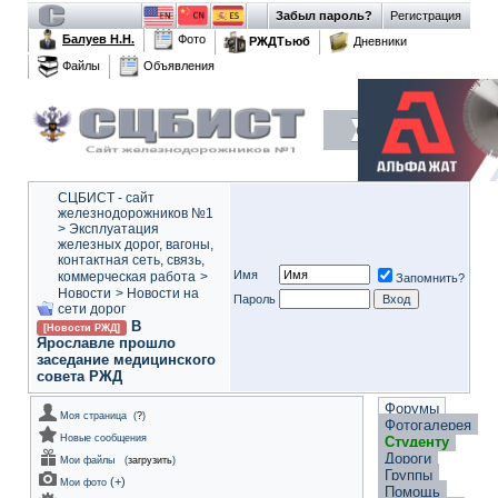
Забыл пароль?
Регистрация
Балуев Н.Н.
Фото
РЖДТьюб
Дневники
Файлы
Объявления
СЦБИСТ - сайт
железнодорожников №1
>
Эксплуатация
железных дорог, вагоны,
контактная сеть, связь,
Имя
коммерческая работа
>
Запомнить?
Новости
>
Новости на
Пароль
сети дорог
В
[Новости РЖД]
Ярославле прошло
заседание медицинского
совета РЖД
Форумы
Моя страница
(
?
)
Фотогалерея
Новые сообщения
Студенту
Дороги
Мои файлы
(
загрузить
)
Группы
(
+
)
Мои фото
Помощь