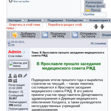
Мои настройки
Календарь
Новые фото
Почта
Ошибка
Закладки
Дневники
Поддержка
Сообщество
Комментарии к
Ответить в этой теме
Перейти в раздел этой
темы
Опции
28.03.2011,
#
1
(
ссылка
)
16:09
Admin
Тема:
В Ярославле прошло заседание медицинского
совета РЖД
Crow indian
В Ярославле прошло заседание
медицинского совета РЖД
Подведение итогов прошлого года и выработка
стратегии на текущий, – такова тематика
Регистрация:
состоявшегося в Ярославле заседания
21.02.2009
медицинского совета РЖД. В его работе
Возраст: 41
приняли участие представители Департамента
Сообщений:
здравоохранения и Дирекции медицинского
30,457
обеспечения Холдинга, а также руководители
Поблагодарил:
398
раз(а)
негосударственных учреждений
Поблагодарили
здравоохранения.