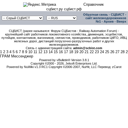
Справочник
сцбист.ру сцбист.рф
Обратная связь
-
СЦБИСТ -
сайт железнодорожников
№1
-
Архив
-
Вверх
СЦБИСТ (ранее назывался: Форум СЦБистов - Railway Automation Forum) -
крупнейший сайт работников локомотивного хозяйства, движенцев, эсцебистов,
путейцев, контактников, вагонников, связистов, проводников, работников ЦФТО, ИВЦ
железных дорог, дистанций погрузочно-разгрузочных работ и других
железнодорожников.
Связь с администрацией сайта:
admin@scbist.com
1
2
3
4
5
6
7
8
9
10
11
12
13
14
15
16
17
18
19
20
21
22
23
24
25
26
27
28
2
ГРАМ Мессенджер
Powered by vBulletin® Version 3.8.1
Copyright ©2000 - 2026, Jelsoft Enterprises Ltd.
Powered by NuWiki v1.3 RC1 Copyright ©2006-2007, NuHit, LLC Перевод: zCarot