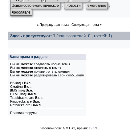
,
,
,
финансово-экономическое
[новости
ежегодное
ярославле
«
Предыдущая тема
|
Следующая тема
»
Здесь присутствуют: 1
(пользователей: 0 , гостей: 1)
Ваши права в разделе
Вы
не можете
создавать новые темы
Вы
не можете
отвечать в темах
Вы
не можете
прикреплять вложения
Вы
не можете
редактировать свои сообщения
BB коды
Вкл.
Смайлы
Вкл.
[IMG]
код
Вкл.
HTML код
Выкл.
Trackbacks
are
Вкл.
Pingbacks
are
Вкл.
Refbacks
are
Выкл.
Правила форума
Часовой пояс GMT +3, время:
19:59
.