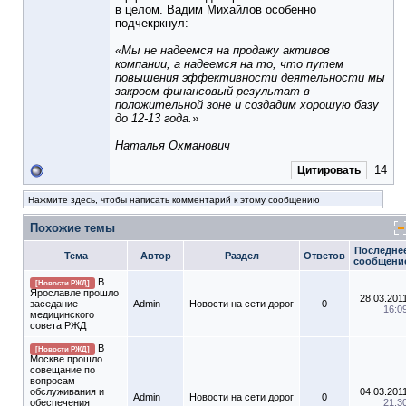
в целом. Вадим Михайлов особенно
подчекркнул:
«Мы не надеемся на продажу активов
компании, а надеемся на то, что путем
повышения эффективности деятельности мы
закроем финансовый результат в
положительной зоне и создадим хорошую базу
до 12-13 года.»
Наталья Охманович
14
Цитировать
Нажмите здесь, чтобы написать комментарий к этому сообщению
Похожие темы
Последне
Тема
Автор
Раздел
Ответов
сообщени
В
[Новости РЖД]
Ярославле прошло
28.03.201
заседание
Admin
Новости на сети дорог
0
16:0
медицинского
совета РЖД
В
[Новости РЖД]
Москве прошло
совещание по
вопросам
обслуживания и
04.03.201
Admin
Новости на сети дорог
0
обеспечения
21:3