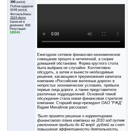
398
раз(а)
Поблагодарили
6048 раз(а)
Фотоальбомы:
2624 фото
Записей в
дневнике:
906
Репутация:
126141
Ежегодное сетевое финансово-экономическое
совещание прошло в нетипичной, а скорее
домашней обстановке. Форма круглого стола
была выбрана не случайно. Коллективно
обсудить, а затем и вынести необходимые
решения, касающиеся преумножения капитала
компании «Российские железные дороги» в
непростых экономических условиях, прибыли
первые лица дороги, а также представители
различных подразделений. Основной темой
обсуждения стала новая финансовая стратегия
компании. Старший вице-президент ОАО “РЖД”
Вадим Михайлов рассказал:
“Было принято решение о корректировке
финансового плана компании на 2010 год путем
увеличения прибыли до 42 млрд. рублей за счет
повышения эффективности деятельности,