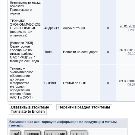
безопасности на жд
объектах
Приволжского
округа
ТЕХНИКО-
ЭКОНОМИЧЕСКОЕ
26.01.201
ОБОСНОВАНИЕ
Андрей13
Документация
0
11:4
(пессимиста и
оптимиста)
[Новости РЖД]
Селекторное
совещание по
26.08.201
Толян
Новости на сети дорог
0
итогам работы
20:1
ОАО “РЖД” за 7
месяцев 2010 года
Технико –
экономическое
обоснование
договора
03.09.200
«Разработка
СЦБист
Статьи по СЦБ
0
06:2
методики
определения
причин сбоев
АЛСН и САУТ»
Ответить в этой теме
Перейти в раздел этой темы
Translate to English
Возможно вас заинтересует информация по следующим меткам
(темам):
,
,
,
,
ржд]
прошло
совещание
сетевое