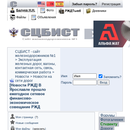
Забыл пароль?
Регистрация
Балуев Н.Н.
Фото
РЖДТьюб
Дневники
Файлы
Объявления
СЦБИСТ - сайт
железнодорожников №1
>
Эксплуатация
железных дорог, вагоны,
контактная сеть, связь,
коммерческая работа
>
Имя
Новости
>
Новости на
Запомнить?
сети дорог
Пароль
[Новости РЖД] В
Ярославле прошло
ежегодное сетевое
финансово-
экономическое
совещание РЖД
Форумы
Моя страница
(
?
)
Фотогалерея
Новые сообщения
Студенту
Дороги
Мои файлы
(
загрузить
)