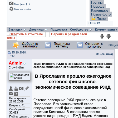
Группы
(
+
)
Мои фото
Помощь
Мои настройки
Календарь
Новые фото
Почта
Ошибка
Закладки
Дневники
Поддержка
Сообщество
Комментарии к
Ответить в этой теме
Перейти в раздел этой
темы
Опции
25.10.2010,
#
1
(
ссылка
)
15:56
Admin
Тема:
[Новости РЖД] В Ярославле прошло ежегодное
сетевое финансово-экономическое совещание РЖД
Crow indian
В Ярославле прошло ежегодное
сетевое финансово-
экономическое совещание РЖД
Регистрация:
Сетевое совещание РЖД прошло накануне в
21.02.2009
Ярославле. Его главной темой стало
Возраст: 41
обсуждение новой финансово-экономической
Сообщений:
политики Компании. В совещании принял
30,463
участие вице-президент РЖД Вадим Михалов.
Поблагодарил: