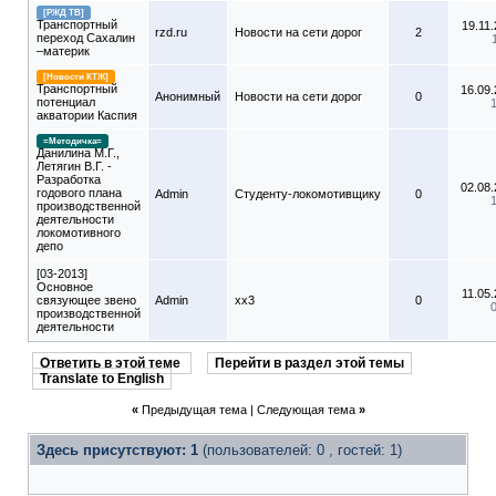
[РЖД ТВ]
Транспортный
19.11
rzd.ru
Новости на сети дорог
2
переход Сахалин
–материк
[Новости КТЖ]
Транспортный
16.09
Анонимный
Новости на сети дорог
0
потенциал
акватории Каспия
=Методичка=
Данилина М.Г.,
Летягин В.Г. -
Разработка
02.08
годового плана
Admin
Студенту-локомотивщику
0
производственной
деятельности
локомотивного
депо
[03-2013]
Основное
11.05
связующее звено
Admin
xx3
0
производственной
деятельности
Ответить в этой теме
Перейти в раздел этой темы
Translate to English
«
Предыдущая тема
|
Следующая тема
»
Здесь присутствуют: 1
(пользователей: 0 , гостей: 1)