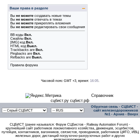
Ваши права в разделе
Вы
не можете
создавать новые темы
Вы
не можете
отвечать в темах
Вы
не можете
прикреплять вложения
Вы
не можете
редактировать свои сообщения
BB коды
Вкл.
Смайлы
Вкл.
[IMG]
код
Вкл.
HTML код
Выкл.
Trackbacks
are
Вкл.
Pingbacks
are
Вкл.
Refbacks
are
Выкл.
Правила форума
Часовой пояс GMT +3, время:
16:05
.
Справочник
сцбист.ру сцбист.рф
Обратная связь
-
СЦБИСТ -
сайт железнодорожников
№1
-
Архив
-
Вверх
СЦБИСТ (ранее назывался: Форум СЦБистов - Railway Automation Forum) -
крупнейший сайт работников локомотивного хозяйства, движенцев, эсцебистов,
путейцев, контактников, вагонников, связистов, проводников, работников ЦФТО, ИВЦ
железных дорог, дистанций погрузочно-разгрузочных работ и других
железнодорожников.