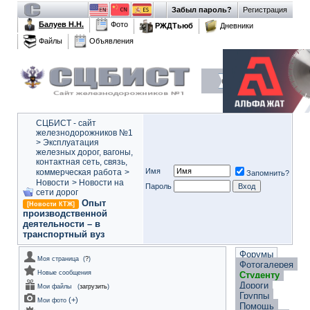
Забыл пароль?
Регистрация
Балуев Н.Н.
Фото
РЖДТьюб
Дневники
Файлы
Объявления
СЦБИСТ - сайт
железнодорожников №1
>
Эксплуатация
железных дорог, вагоны,
контактная сеть, связь,
Имя
коммерческая работа
>
Запомнить?
Новости
>
Новости на
Пароль
сети дорог
Опыт
[Новости КТЖ]
производственной
деятельности – в
транспортный вуз
Форумы
Моя страница
(
?
)
Фотогалерея
Новые сообщения
Студенту
Дороги
Мои файлы
(
загрузить
)
Группы
(
+
)
Мои фото
Помощь