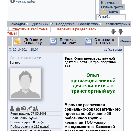
Мои настройки
Календарь
Новые фото
Почта
Ошибка
Закладки
Дневники
Поддержка
Сообщество
Комментарии к
Ответить в этой теме
Перейти в раздел этой
темы
Опции
15.10.2014, 10:04
#
1
(
ссылка
)
Анонимный
Тема:
Опыт производственной
деятельности – в транспортный
Banned
вуз
Опыт
производственной
деятельности – в
транспортный вуз
В рамках реализации
социально-образовательного
проекта по обучению 38
Регистрация: 07.05.2009
работников группы
Сообщений:
6,493
компаний ТОО «амор-
Поблагодарил:
0
раз(а)
менеджмент» в Казахской
Поблагодарили 262 раз(а)