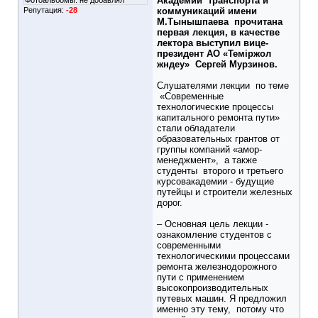
Академии транспорта и
Фотоальбомы:
не добавлял
Репутация:
-28
коммуникаций имени
М.Тынышпаева прочитана
первая лекция, в качестве
лектора выступил вице-
президент АО «Тем
іржол
жндеу»
Сергей Мурзинов.
Слушателями лекции по теме
«Современные
технологические процессы
капитального ремонта пути»
стали обладатели
образовательных грантов от
группы компаний «амор-
менеджмент», а также
студенты второго и третьего
курсовакадемии - будущие
путейцы и строители железных
дорог.
– Основная цель лекции -
ознакомление студентов с
современными
технологическими процессами
ремонта железнодорожного
пути с применением
высокопроизводительных
путевых машин. Я предложил
именно эту тему, потому что