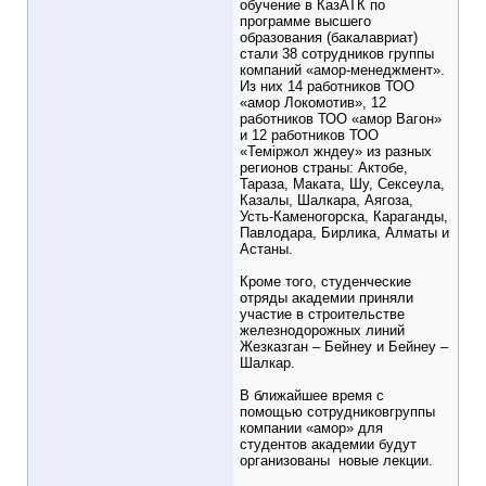
обучение в КазАТК по
программе высшего
образования (бакалавриат)
стали 38 сотрудников группы
компаний «амор-менеджмент».
Из них 14 работников ТОО
«амор Локомотив», 12
работников ТОО «амор Вагон»
и 12 работников ТОО
«Теміржол жндеу» из разных
регионов страны: Актобе,
Тараза, Маката, Шу, Сексеула,
Казалы, Шалкара, Аягоза,
Усть-Каменогорска, Караганды,
Павлодара, Бирлика, Алматы и
Астаны.
Кроме того, студенческие
отряды академии приняли
участие в строительстве
железнодорожных линий
Жезказган – Бейнеу и Бейнеу –
Шалкар.
В ближайшее время с
помощью сотрудниковгруппы
компании «амор» для
студентов академии будут
организованы новые лекции.