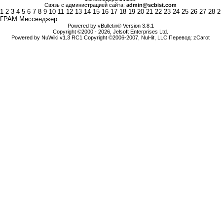
Связь с администрацией сайта:
admin@scbist.com
1
2
3
4
5
6
7
8
9
10
11
12
13
14
15
16
17
18
19
20
21
22
23
24
25
26
27
28
2
ГРАМ Мессенджер
Powered by vBulletin® Version 3.8.1
Copyright ©2000 - 2026, Jelsoft Enterprises Ltd.
Powered by NuWiki v1.3 RC1 Copyright ©2006-2007, NuHit, LLC Перевод: zCarot