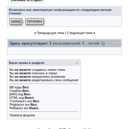
Translate to English
Возможно вас заинтересует информация по следующим меткам
(темам):
,
завод
тепловоз
«
Предыдущая тема
|
Следующая тема
»
Здесь присутствуют: 1
(пользователей: 0 , гостей: 1)
Ваши права в разделе
Вы
не можете
создавать новые темы
Вы
не можете
отвечать в темах
Вы
не можете
прикреплять вложения
Вы
не можете
редактировать свои сообщения
BB коды
Вкл.
Смайлы
Вкл.
[IMG]
код
Вкл.
HTML код
Выкл.
Trackbacks
are
Вкл.
Pingbacks
are
Вкл.
Refbacks
are
Выкл.
Правила форума