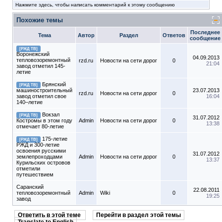
Нажмите здесь, чтобы написать комментарий к этому сообщению
Похожие темы
Последнее
Тема
Автор
Раздел
Ответов
сообщение
[РЖД ТВ]
Воронежский
04.09.2013
тепловозоремонтный
rzd.ru
Новости на сети дорог
0
21:04
завод отметил 145-
летие
Брянский
[РЖД ТВ]
машиностроительный
23.07.2013
rzd.ru
Новости на сети дорог
0
завод отметил свое
16:04
140–летие
Вокзал
[РЖД ТВ]
31.07.2012
Костромы в этом году
Admin
Новости на сети дорог
0
13:38
отмечает 80-летие
175-летие
[РЖД ТВ]
РЖД и 300-летие
освоения русскими
31.07.2012
землепроходцами
Admin
Новости на сети дорог
0
13:37
Курильских островов
отметили
путешествием
Саранский
22.08.2011
тепловозоремонтный
Admin
Wiki
0
19:25
завод
Ответить в этой теме
Перейти в раздел этой темы