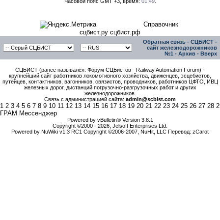
Часовой пояс GMT +3, время:
01:49
.
Справочник
сцбист.ру сцбист.рф
Обратная связь
-
СЦБИСТ -
сайт железнодорожников
№1
-
Архив
-
Вверх
СЦБИСТ (ранее назывался: Форум СЦБистов - Railway Automation Forum) -
крупнейший сайт работников локомотивного хозяйства, движенцев, эсцебистов,
путейцев, контактников, вагонников, связистов, проводников, работников ЦФТО, ИВЦ
железных дорог, дистанций погрузочно-разгрузочных работ и других
железнодорожников.
Связь с администрацией сайта:
admin@scbist.com
1
2
3
4
5
6
7
8
9
10
11
12
13
14
15
16
17
18
19
20
21
22
23
24
25
26
27
28
2
ГРАМ Мессенджер
Powered by vBulletin® Version 3.8.1
Copyright ©2000 - 2026, Jelsoft Enterprises Ltd.
Powered by NuWiki v1.3 RC1 Copyright ©2006-2007, NuHit, LLC Перевод: zCarot