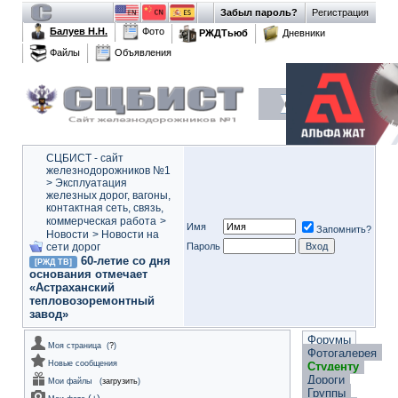
Забыл пароль?
Регистрация
Балуев Н.Н.
Фото
РЖДТьюб
Дневники
Файлы
Объявления
СЦБИСТ - сайт
железнодорожников №1
>
Эксплуатация
железных дорог, вагоны,
контактная сеть, связь,
коммерческая работа
>
Имя
Запомнить?
Новости
>
Новости на
сети дорог
Пароль
60-летие со дня
[РЖД ТВ]
основания отмечает
«Астраханский
тепловозоремонтный
завод»
Форумы
Моя страница
(
?
)
Фотогалерея
Новые сообщения
Студенту
Дороги
Мои файлы
(
загрузить
)
Группы