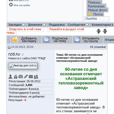
(
+
)
Мои фото
Помощь
Мои настройки
Календарь
Новые фото
Почта
Ошибка
Закладки
Дневники
Поддержка
Сообщество
Комментарии к
Ответить в этой теме
Перейти в раздел этой
темы
Опции
14.10.2013, 20:04
#
1
(
ссылка
)
rzd.ru
Тема:
60-летие со дня основания
отмечает «Астраханский
Новости с сайта ОАО "РЖД"
тепловозоремонтный завод»
60-летие со дня
основания отмечает
«Астраханский
Регистрация: 05.06.2012
тепловозоремонтный
Сообщений:
4,494
завод»
Поблагодарил:
0
раз(а)
Поблагодарили 9 раз(а)
Фотоальбомы:
не добавлял
60-летие со дня основания
Репутация:
-5
отмечает «Астраханский
тепловозоремонтный завод». В
его стенах занимаются не