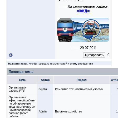
Абзац
По материалам сайта:
=ЮЖД=
Абзац
29.07.2011
0
Цитировать
Нажмите здесь, чтобы написать комментарий к этому сообщению
Похожие темы
Тема
Автор
Раздел
Отве
Организация
Ксюта
Ремонтно-технологический участок
7
работы РТУ
Организация
эфективной работы
по обнаружению
трудновыявляемых
неисправностей
Admin
Вагонное хозяйство
1
вагонов (опыт
работы