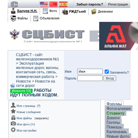
Забыл пароль?
Регистрация
Балуев Н.Н.
Фото
РЖДТьюб
Дневники
Файлы
Объявления
СЦБИСТ - сайт
железнодорожников №1
>
Эксплуатация
железных дорог, вагоны,
Имя
контактная сеть, связь,
Запомнить?
коммерческая работа
>
Пароль
Новости
>
Новости на
сети дорог
РАБОТЫ
[Новости УЗ]
ИДУТ ПОЛНЫМ ХОДОМ.
Форумы
Моя страница
(
?
)
Фотогалерея
Новые сообщения
Студенту
Дороги
Мои файлы
(
загрузить
)
Группы
(
+
)
Мои фото
Помощь
Мои настройки
Календарь
Новые фото