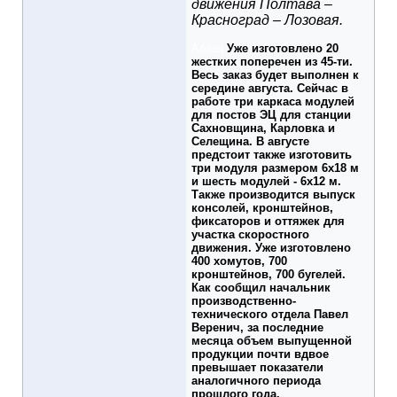
движения Полтава –
Красноград – Лозовая.
Абзац
Уже изготовлено 20
жестких поперечен из 45-ти.
Весь заказ будет выполнен к
середине августа. Сейчас в
работе три каркаса модулей
для постов ЭЦ для станции
Сахновщина, Карловка и
Селещина. В августе
предстоит также изготовить
три модуля размером 6x18 м
и шесть модулей - 6x12 м.
Также производится выпуск
консолей, кронштейнов,
фиксаторов и оттяжек для
участка скоростного
движения. Уже изготовлено
400 хомутов, 700
кронштейнов, 700 бугелей.
Как сообщил начальник
производственно-
технического отдела Павел
Веренич, за последние
месяца объем выпущенной
продукции почти вдвое
превышает показатели
аналогичного периода
прошлого года.