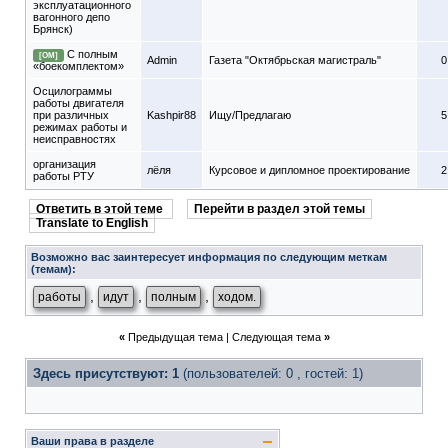
эксплуатационного
вагонного депо
Брянск)
C полным
[ОМ]
Admin
Газета "Октябрьская магистраль"
0
«боекомплектом»
Осцилограммы
работы двигателя
при различных
Kashpir88
Ищу/Предлагаю
5
режимах работы и
неисправностях
организация
лёля
Курсовое и дипломное проектирование
2
работы РТУ
Ответить в этой теме
Перейти в раздел этой темы
Translate to English
Возможно вас заинтересует информация по следующим меткам
(темам):
,
,
,
работы
идут
полным
ходом.
«
Предыдущая тема
|
Следующая тема
»
Здесь присутствуют: 1
(пользователей: 0 , гостей: 1)
Ваши права в разделе