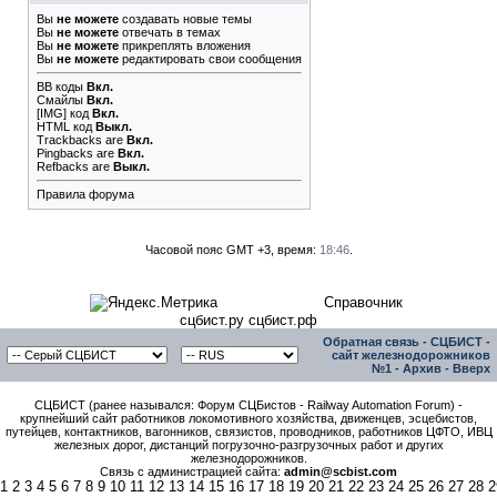
Вы
не можете
создавать новые темы
Вы
не можете
отвечать в темах
Вы
не можете
прикреплять вложения
Вы
не можете
редактировать свои сообщения
BB коды
Вкл.
Смайлы
Вкл.
[IMG]
код
Вкл.
HTML код
Выкл.
Trackbacks
are
Вкл.
Pingbacks
are
Вкл.
Refbacks
are
Выкл.
Правила форума
Часовой пояс GMT +3, время:
18:46
.
Справочник
сцбист.ру сцбист.рф
Обратная связь
-
СЦБИСТ -
сайт железнодорожников
№1
-
Архив
-
Вверх
СЦБИСТ (ранее назывался: Форум СЦБистов - Railway Automation Forum) -
крупнейший сайт работников локомотивного хозяйства, движенцев, эсцебистов,
путейцев, контактников, вагонников, связистов, проводников, работников ЦФТО, ИВЦ
железных дорог, дистанций погрузочно-разгрузочных работ и других
железнодорожников.
Связь с администрацией сайта:
admin@scbist.com
1
2
3
4
5
6
7
8
9
10
11
12
13
14
15
16
17
18
19
20
21
22
23
24
25
26
27
28
2