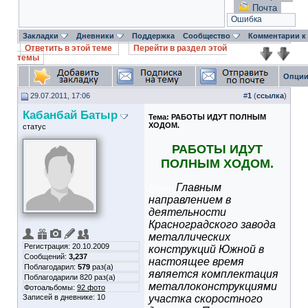
Почта
Ошибка
Закладки
Дневники
Поддержка
Сообщество
Комментарии к
Ответить в этой теме
Перейти в раздел этой
темы
Опции
29.07.2011, 17:06
#
1
(
ссылка
)
Кабанбай Батыр
Тема:
РАБОТЫ ИДУТ ПОЛНЫМ
ХОДОМ.
статус
РАБОТЫ ИДУТ
ПОЛНЫМ ХОДОМ.
Главным
Абзац
направлением в
деятельности
Красноградского завода
металлических
Регистрация: 20.10.2009
конструкций Южной в
Сообщений:
3,237
настоящее время
Поблагодарил:
579
раз(а)
является комплектация
Поблагодарили 820 раз(а)
металлоконструкциями
Фотоальбомы:
92 фото
Записей в дневнике:
10
участка скоростного