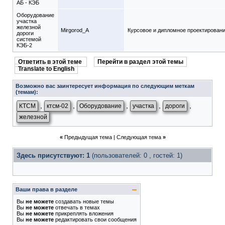
АБ - КЭБ
Оборудование
участка
железной
Mirgorod_A
Курсовое и дипломное проектирован
дороги
системой
КЭБ-2
Ответить в этой теме
Перейти в раздел этой темы
Translate to English
Возможно вас заинтересует информация по следующим меткам
(темам):
,
,
,
,
,
КТСМ
ктсм-02
Оборудование
участка
дороги
железной
«
Предыдущая тема
|
Следующая тема
»
Здесь присутствуют: 1
(пользователей: 0 , гостей: 1)
Ваши права в разделе
Вы
не можете
создавать новые темы
Вы
не можете
отвечать в темах
Вы
не можете
прикреплять вложения
Вы
не можете
редактировать свои сообщения