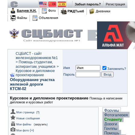
Забыл пароль?
Регистрация
Балуев Н.Н.
Фото
РЖДТьюб
Дневники
Файлы
Объявления
СЦБИСТ - сайт
железнодорожников №1
>
Помощь студентам,
аспирантам, учащимся
>
Имя
Запомнить?
Курсовое и дипломное
Пароль
проектирование
Оборудование участка
железной дороги
КТСМ-02
Курсовое и дипломное проектирование
Помощь в написании
дипломов и курсовых работ
Форумы
Моя страница
(
?
)
Фотогалерея
Новые сообщения
Студенту
Дороги
Мои файлы
(
загрузить
)
Группы
(
+
)
Мои фото
Помощь