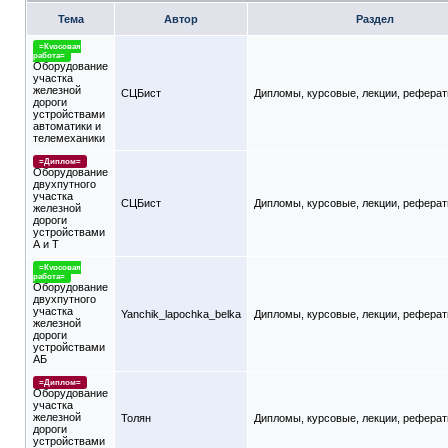
Тема
Автор
Раздел
=Курсовая
работа=
Оборудование
участка
железной
СЦБист
Дипломы, курсовые, лекции, рефера
дороги
устройствами
автоматики и
телемеханики
=Диплом=
Оборудование
двухпутного
участка
СЦБист
Дипломы, курсовые, лекции, рефера
железной
дороги
устройствами
А и Т
=Курсовая
работа=
Оборудование
двухпутного
участка
Yanchik_lapochka_belka
Дипломы, курсовые, лекции, рефера
железной
дороги
устройствами
АБ
=Диплом=
Оборудование
участка
железной
Толян
Дипломы, курсовые, лекции, рефера
дороги
устройствами