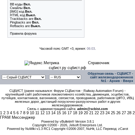
BB коды
Вкл.
Смайлы
Вкл.
[IMG]
код
Вкл.
HTML код
Выкл.
Trackbacks
are
Вкл.
Pingbacks
are
Вкл.
Refbacks
are
Выкл.
Правила форума
Часовой пояс GMT +3, время:
06:03
.
Справочник
сцбист.ру сцбист.рф
Обратная связь
-
СЦБИСТ -
сайт железнодорожников
№1
-
Архив
-
Вверх
СЦБИСТ (ранее назывался: Форум СЦБистов - Railway Automation Forum) -
крупнейший сайт работников локомотивного хозяйства, движенцев, эсцебистов,
путейцев, контактников, вагонников, связистов, проводников, работников ЦФТО, ИВЦ
железных дорог, дистанций погрузочно-разгрузочных работ и других
железнодорожников.
Связь с администрацией сайта:
admin@scbist.com
1
2
3
4
5
6
7
8
9
10
11
12
13
14
15
16
17
18
19
20
21
22
23
24
25
26
27
28
2
ГРАМ Мессенджер
Powered by vBulletin® Version 3.8.1
Copyright ©2000 - 2026, Jelsoft Enterprises Ltd.
Powered by NuWiki v1.3 RC1 Copyright ©2006-2007, NuHit, LLC Перевод: zCarot