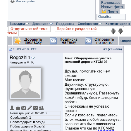
Мои настройки
Календарь
Новые фото
Почта
Ошибка
Закладки
Дневники
Поддержка
Сообщество
Комментарии к
Ответить в этой теме
Перейти в раздел этой
темы
Опции
15.03.2010, 13:15
#
1
(
ссылка
)
Rogozhin
Тема:
Оборудование участка
железной дороги КТСМ-02
Кандидат в V.I.P.
Друзья, помогите кто чем
сможет.
Мне нужно:
Двухнитку, структурную,
функциональную
(принципиальную), Развернуть
какой нибудь блок и алгоритм
работы.
С чертежами не успеваю
просто.
Регистрация: 28.02.2010
Если у кого есть, поделитесь.
Сообщений:
1
Блок можно любой развернуть,
Поблагодарил:
0
раз(а)
главное что бы с описанием.
Поблагодарили 0 раз(а)
Главное что бы по
КТСМ-02
Фотоальбомы:
не добавлял