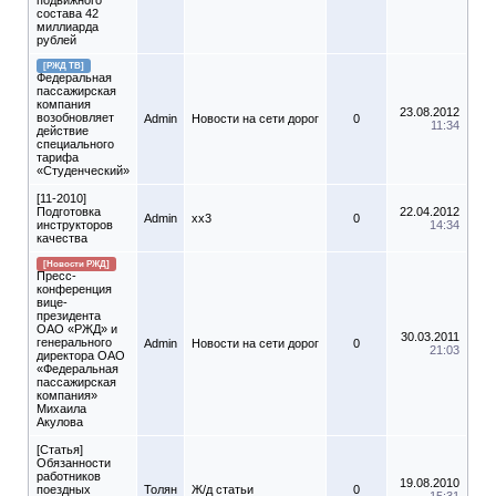
подвижного
состава 42
миллиарда
рублей
[РЖД ТВ]
Федеральная
пассажирская
компания
23.08.2012
возобновляет
Admin
Новости на сети дорог
0
11:34
действие
специального
тарифа
«Студенческий»
[11-2010]
Подготовка
22.04.2012
Admin
xx3
0
инструкторов
14:34
качества
[Новости РЖД]
Пресс-
конференция
вице-
президента
ОАО «РЖД» и
30.03.2011
генерального
Admin
Новости на сети дорог
0
21:03
директора ОАО
«Федеральная
пассажирская
компания»
Михаила
Акулова
[Статья]
Обязанности
работников
19.08.2010
поездных
Толян
Ж/д статьи
0