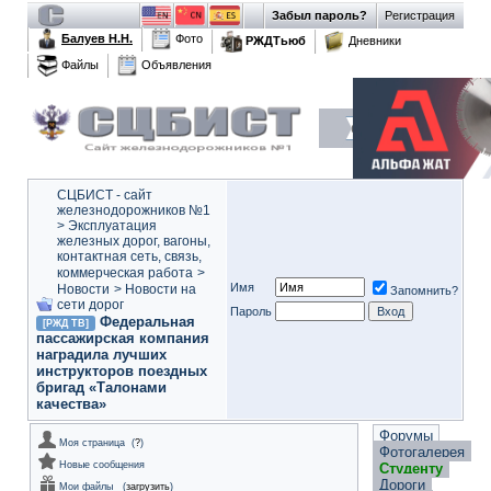
Забыл пароль?
Регистрация
Балуев Н.Н.
Фото
РЖДТьюб
Дневники
Файлы
Объявления
СЦБИСТ - сайт
железнодорожников №1
>
Эксплуатация
железных дорог, вагоны,
контактная сеть, связь,
коммерческая работа
>
Имя
Новости
>
Новости на
Запомнить?
сети дорог
Пароль
Федеральная
[РЖД ТВ]
пассажирская компания
наградила лучших
инструкторов поездных
бригад «Талонами
качества»
Форумы
Моя страница
(
?
)
Фотогалерея
Новые сообщения
Студенту
Дороги
Мои файлы
(
загрузить
)