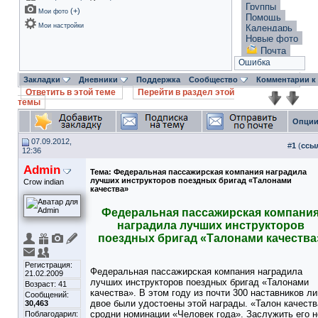
Группы
(
+
)
Мои фото
Помощь
Мои настройки
Календарь
Новые фото
Почта
Ошибка
Закладки
Дневники
Поддержка
Сообщество
Комментарии к
Ответить в этой теме
Перейти в раздел этой
темы
Опции
07.09.2012,
#
1
(
ссы
12:36
Admin
Тема:
Федеральная пассажирская компания наградила
лучших инструкторов поездных бригад «Талонами
Crow indian
качества»
Федеральная пассажирская компани
наградила лучших инструкторов
поездных бригад «Талонами качества
Регистрация:
Федеральная пассажирская компания наградила
21.02.2009
лучших инструкторов поездных бригад «Талонами
Возраст: 41
качества». В этом году из почти 300 наставников л
Сообщений:
двое были удостоены этой награды. «Талон качеств
30,463
сродни номинации «Человек года». Заслужить его н
Поблагодарил: