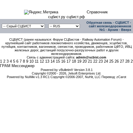
Справочник
сцбист.ру сцбист.рф
Обратная связь
-
СЦБИСТ -
сайт железнодорожников
№1
-
Архив
-
Вверх
СЦБИСТ (ранее назывался: Форум СЦБистов - Railway Automation Forum) -
крупнейший сайт работников локомотивного хозяйства, движенцев, эсцебистов,
путейцев, контактников, вагонников, связистов, проводников, работников ЦФТО, ИВЦ
железных дорог, дистанций погрузочно-разгрузочных работ и других
железнодорожников.
Связь с администрацией сайта:
admin@scbist.com
1
2
3
4
5
6
7
8
9
10
11
12
13
14
15
16
17
18
19
20
21
22
23
24
25
26
27
28
2
ГРАМ Мессенджер
Powered by vBulletin® Version 3.8.1
Copyright ©2000 - 2026, Jelsoft Enterprises Ltd.
Powered by NuWiki v1.3 RC1 Copyright ©2006-2007, NuHit, LLC Перевод: zCarot