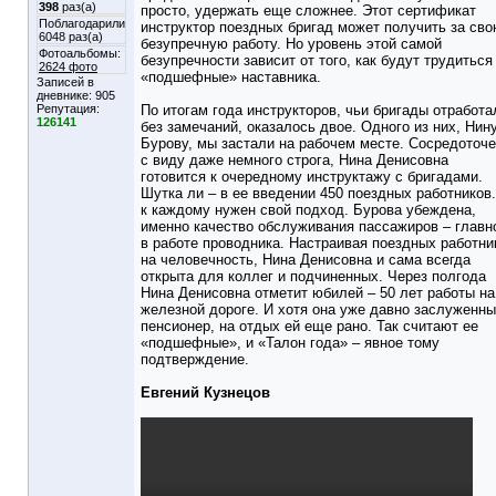
398
раз(а)
просто, удержать еще сложнее. Этот сертификат
Поблагодарили
инструктор поездных бригад может получить за св
6048 раз(а)
безупречную работу. Но уровень этой самой
Фотоальбомы:
безупречности зависит от того, как будут трудиться
2624 фото
«подшефные» наставника.
Записей в
дневнике:
905
Репутация:
По итогам года инструкторов, чьи бригады отработа
126141
без замечаний, оказалось двое. Одного из них, Нин
Бурову, мы застали на рабочем месте. Сосредоточе
с виду даже немного строга, Нина Денисовна
готовится к очередному инструктажу с бригадами.
Шутка ли – в ее введении 450 поездных работников.
к каждому нужен свой подход. Бурова убеждена,
именно качество обслуживания пассажиров – главн
в работе проводника. Настраивая поездных работни
на человечность, Нина Денисовна и сама всегда
открыта для коллег и подчиненных. Через полгода
Нина Денисовна отметит юбилей – 50 лет работы на
железной дороге. И хотя она уже давно заслуженн
пенсионер, на отдых ей еще рано. Так считают ее
«подшефные», и «Талон года» – явное тому
подтверждение.
Евгений Кузнецов