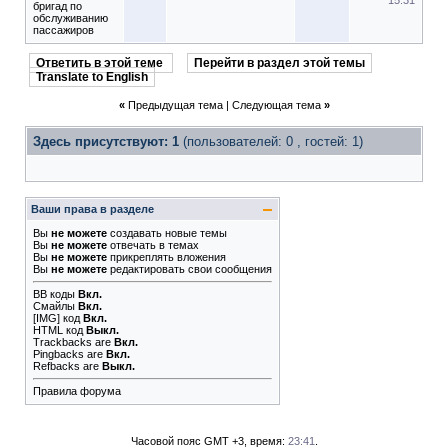
15:31
бригад по
обслуживанию
пассажиров
Ответить в этой теме
Перейти в раздел этой темы
Translate to English
«
Предыдущая тема
|
Следующая тема
»
Здесь присутствуют: 1
(пользователей: 0 , гостей: 1)
Ваши права в разделе
Вы
не можете
создавать новые темы
Вы
не можете
отвечать в темах
Вы
не можете
прикреплять вложения
Вы
не можете
редактировать свои сообщения
BB коды
Вкл.
Смайлы
Вкл.
[IMG]
код
Вкл.
HTML код
Выкл.
Trackbacks
are
Вкл.
Pingbacks
are
Вкл.
Refbacks
are
Выкл.
Правила форума
Часовой пояс GMT +3, время:
23:41
.