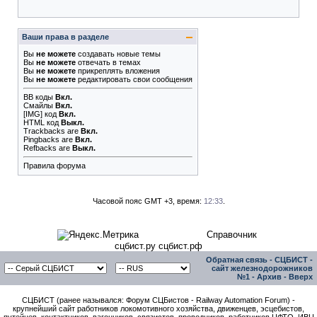
Ваши права в разделе
Вы
не можете
создавать новые темы
Вы
не можете
отвечать в темах
Вы
не можете
прикреплять вложения
Вы
не можете
редактировать свои сообщения
BB коды
Вкл.
Смайлы
Вкл.
[IMG]
код
Вкл.
HTML код
Выкл.
Trackbacks
are
Вкл.
Pingbacks
are
Вкл.
Refbacks
are
Выкл.
Правила форума
Часовой пояс GMT +3, время:
12:33
.
Справочник
сцбист.ру сцбист.рф
Обратная связь
-
СЦБИСТ -
сайт железнодорожников
№1
-
Архив
-
Вверх
СЦБИСТ (ранее назывался: Форум СЦБистов - Railway Automation Forum) -
крупнейший сайт работников локомотивного хозяйства, движенцев, эсцебистов,