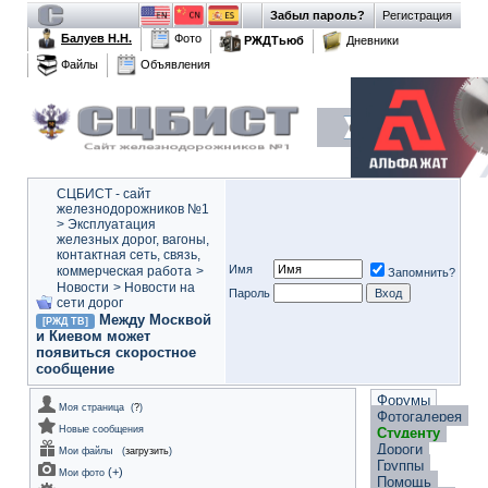
Забыл пароль?
Регистрация
Балуев Н.Н.
Фото
РЖДТьюб
Дневники
Файлы
Объявления
СЦБИСТ - сайт
железнодорожников №1
>
Эксплуатация
железных дорог, вагоны,
контактная сеть, связь,
Имя
коммерческая работа
>
Запомнить?
Новости
>
Новости на
Пароль
сети дорог
Между Москвой
[РЖД ТВ]
и Киевом может
появиться скоростное
сообщение
Форумы
Моя страница
(
?
)
Фотогалерея
Новые сообщения
Студенту
Дороги
Мои файлы
(
загрузить
)
Группы
(
+
)
Мои фото
Помощь