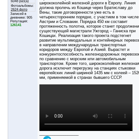
6048 раз(а)
ширококолейной железной дороги в Европу. Линия
Фотоальбомы:
должна пролечь из Кошице через Братиславу до
2624 фото
Вены, такие договоренности уже есть в
Записей в
четырехстороннем порядке, с участием в том числе
дневнике:
905
Репутация:
Австрии и Словакии. Порядка 450 км составит
126141
протяженность полотна, которое станет продолжен
существующей магистрали Ужгород – Ганиска при
Кошицах. Реализация такого проекта подстегнет
развитие мультимодальных и контейнерных перевоз
в направлении международных транспортных
коридоров между Европой и Азией. Вырастет и
конкурентоспособность железнодорожных перевозо
по сравнению с морским или автомобильным
транспортом. Кроме того, ширококолейная железна
дорога исключит перегрузку на станциях стыковки
европейских линий шириной 1435 мм с колеей – 152
мм, применяемой в странах бывшего СССР.
__________________