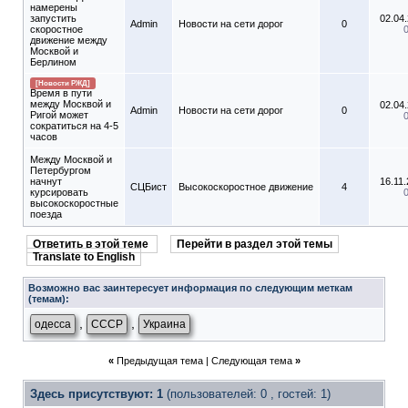
намерены
запустить
02.04
Admin
Новости на сети дорог
0
скоростное
движение между
Москвой и
Берлином
[Новости РЖД]
Время в пути
между Москвой и
02.04
Admin
Новости на сети дорог
0
Ригой может
сократиться на 4-5
часов
Между Москвой и
Петербургом
начнут
16.11
СЦБист
Высокоскоростное движение
4
курсировать
высокоскоростные
поезда
Ответить в этой теме
Перейти в раздел этой темы
Translate to English
Возможно вас заинтересует информация по следующим меткам
(темам):
,
,
одесса
СССР
Украина
«
Предыдущая тема
|
Следующая тема
»
Здесь присутствуют: 1
(пользователей: 0 , гостей: 1)