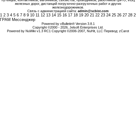
путейцев, контактников, вагонников, связистов, проводников, работников ЦФТО, ИВЦ
железных дорог, дистанций погрузочно-разгрузочных работ и других
железнодорожников.
Связь с администрацией сайта:
admin@scbist.com
1
2
3
4
5
6
7
8
9
10
11
12
13
14
15
16
17
18
19
20
21
22
23
24
25
26
27
28
2
ГРАМ Мессенджер
Powered by vBulletin® Version 3.8.1
Copyright ©2000 - 2026, Jelsoft Enterprises Ltd.
Powered by NuWiki v1.3 RC1 Copyright ©2006-2007, NuHit, LLC Перевод: zCarot