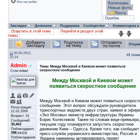
Мои настройки
Календарь
Новые фото
Почта
Ошибка
Закладки
Дневники
Поддержка
Сообщество
Комментарии к
Ответить в этой теме
Перейти в раздел этой
темы
Опции
30.06.2012,
#
1
(
ссы
22:14
Admin
Тема:
Между Москвой и Киевом может появиться
скоростное сообщение
Crow indian
Между Москвой и Киевом может
появиться скоростное сообщение
Между Москвой и Киевом может появиться скорост
сообщение. Этот вопрос обсуждали руководители
Регистрация:
транспортных ведомств двух стран, заявил в эфире
21.02.2009
«Эхо Москвы» министр инфраструктуры Украины
Возраст: 41
Борис Колесников. Также по словам вице-премьера,
Сообщений:
текущем году планируется запустить скоростное
30,463
движение Киев – Одесса. Кроме того, как сообщает
Поблагодарил:
398
раз(а)
пресс-служба украинского министерства, Россия и
Поблагодарили
Украина намерены активизировать проект