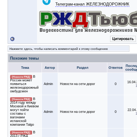
Телеграм-канал ЖЕЛЕЗНОДОРОЖНИК
Цитировать
Нажмите здесь, чтобы написать комментарий к этому сообщению
Похожие темы
После
Тема
Автор
Раздел
Ответов
сообщ
В
[Новости РЖД]
России может
16.04
появиться
Admin
Новости на сети дорог
0
железнодорожный
омбудсмен
В
[Новости РЖД]
2014 году между
Москвой и Киевом
могут пойти
22.04
Admin
Новости на сети дорог
0
составы с
вагонами
испанской
компании Talgo
В
[Новости РЖД]
2013 г РЖД