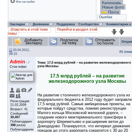
Мои настройки
Календарь
Новые фото
Почта
Ошибка
Закладки
Дневники
Поддержка
Сообщество
Комментарии к
Ответить в этой теме
Перейти в раздел этой
темы
Опции
20.04.2012,
#
1
(
ссы
08:15
Admin
Тема:
17,5 млрд рублей – на развитие железнодорожного
узла Москвы
Crow indian
17,5 млрд рублей – на развитие
железнодорожного узла Москвы
На развитие столичного железнодорожного узла из
федерального бюджета в 2012 году будет направле
Регистрация:
17,5 млрд рублей. Самые амбициозные проекты, на
21.02.2009
которые пойдут средства, помимо реконструкции
Возраст: 41
Малого кольца Московской железной дороги, –
Сообщений:
создание нового межтерминального трансфера в
30,457
аэропорту Шереметьево и расширение ветки до
Поблагодарил:
398
раз(а)
Домодедово. Планируется, что интервал движения
Поблагодарили
поездов до этого аэропорта сократится с 30 до 20