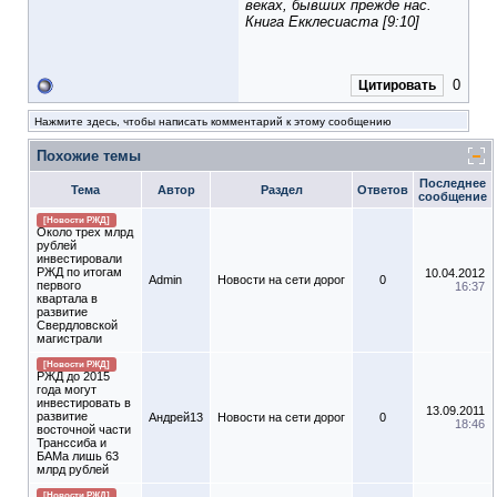
веках, бывших прежде нас.
Книга Екклесиаста [9:10]
0
Цитировать
Нажмите здесь, чтобы написать комментарий к этому сообщению
Похожие темы
Последнее
Тема
Автор
Раздел
Ответов
сообщение
[Новости РЖД]
Около трех млрд
рублей
инвестировали
РЖД по итогам
10.04.2012
Admin
Новости на сети дорог
0
первого
16:37
квартала в
развитие
Свердловской
магистрали
[Новости РЖД]
РЖД до 2015
года могут
инвестировать в
13.09.2011
развитие
Андрей13
Новости на сети дорог
0
18:46
восточной части
Транссиба и
БАМа лишь 63
млрд рублей
[Новости РЖД]