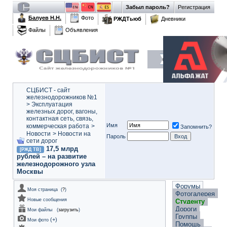
Забыл пароль?
Регистрация
Балуев Н.Н.
Фото
РЖДТьюб
Дневники
Файлы
Объявления
СЦБИСТ - сайт
железнодорожников №1
>
Эксплуатация
железных дорог, вагоны,
контактная сеть, связь,
Имя
коммерческая работа
>
Запомнить?
Новости
>
Новости на
Пароль
сети дорог
17,5 млрд
[РЖД ТВ]
рублей – на развитие
железнодорожного узла
Москвы
Форумы
Моя страница
(
?
)
Фотогалерея
Новые сообщения
Студенту
Дороги
Мои файлы
(
загрузить
)
Группы
(
+
)
Мои фото
Помощь