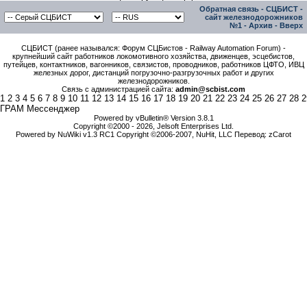
Обратная связь
-
СЦБИСТ -
сайт железнодорожников
№1
-
Архив
-
Вверх
СЦБИСТ (ранее назывался: Форум СЦБистов - Railway Automation Forum) -
крупнейший сайт работников локомотивного хозяйства, движенцев, эсцебистов,
путейцев, контактников, вагонников, связистов, проводников, работников ЦФТО, ИВЦ
железных дорог, дистанций погрузочно-разгрузочных работ и других
железнодорожников.
Связь с администрацией сайта:
admin@scbist.com
1
2
3
4
5
6
7
8
9
10
11
12
13
14
15
16
17
18
19
20
21
22
23
24
25
26
27
28
2
ГРАМ Мессенджер
Powered by vBulletin® Version 3.8.1
Copyright ©2000 - 2026, Jelsoft Enterprises Ltd.
Powered by NuWiki v1.3 RC1 Copyright ©2006-2007, NuHit, LLC Перевод: zCarot