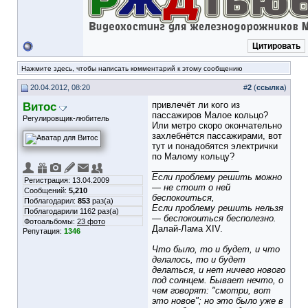
Цитировать
Нажмите здесь, чтобы написать комментарий к этому сообщению
20.04.2012, 08:20
#
2
(
ссылка
)
Витос
привлечёт ли кого из
пассажиров Малое кольцо?
Регулировщик-любитель
Или метро скоро окончательно
захлебнётся пассажирами, вот
тут и понадобятся электрички
по Малому кольцу?
__________________
Если проблему решить можно
Регистрация: 13.04.2009
— не стоит о ней
Сообщений:
5,210
беспокоиться,
Поблагодарил:
853
раз(а)
Если проблему решить нельзя
Поблагодарили 1162 раз(а)
— беспокоиться бесполезно.
Фотоальбомы:
23 фото
Далай-Лама XIV.
Репутация:
1346
Что было, то и будет, и что
делалось, то и будет
делаться, и нет ничего нового
под солнцем. Бывает нечто, о
чем говорят: "смотри, вот
это новое"; но это было уже в