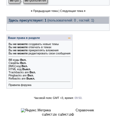
,
метро
метрополитен
«
Предыдущая тема
|
Следующая тема
»
Здесь присутствуют: 1
(пользователей: 0 , гостей: 1)
Ваши права в разделе
Вы
не можете
создавать новые темы
Вы
не можете
отвечать в темах
Вы
не можете
прикреплять вложения
Вы
не можете
редактировать свои сообщения
BB коды
Вкл.
Смайлы
Вкл.
[IMG]
код
Вкл.
HTML код
Выкл.
Trackbacks
are
Вкл.
Pingbacks
are
Вкл.
Refbacks
are
Выкл.
Правила форума
Часовой пояс GMT +3, время:
09:50
.
Справочник
сцбист.ру сцбист.рф