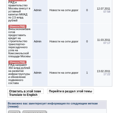
РЖД и
правительство
Москвы внесут в
12.07.2011
Admin
Новости на сети дорог
0
уставный
07:58
капитал МКЖД
по 2,5 млрд
рублей
[Новости РЖД]
Внешэкономбанк
готов
предоставить
кредит на
11.03.2011
строительство
Admin
Новости на сети дорог
0
07:17
транспортно-
пересадочного
узла на
Комсомольской
площади Москвы
[Новости РЖД]
РЖД направят
350 млрд рублей
на развитие
13.02.2011
Admin
Новости на сети дорог
1
инфраструктуры
17:22
и обновление
подвижного
состава
Ответить в этой теме
Перейти в раздел этой темы
Translate to English
Возможно вас заинтересует информация по следующим меткам
(темам):