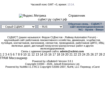
Часовой пояс GMT +3, время:
13:14
.
Справочник
сцбист.ру сцбист.рф
Обратная связь
-
СЦБИСТ -
сайт железнодорожников
№1
-
Архив
-
Вверх
СЦБИСТ (ранее назывался: Форум СЦБистов - Railway Automation Forum) -
крупнейший сайт работников локомотивного хозяйства, движенцев, эсцебистов,
путейцев, контактников, вагонников, связистов, проводников, работников ЦФТО, ИВЦ
железных дорог, дистанций погрузочно-разгрузочных работ и других
железнодорожников.
Связь с администрацией сайта:
admin@scbist.com
1
2
3
4
5
6
7
8
9
10
11
12
13
14
15
16
17
18
19
20
21
22
23
24
25
26
27
28
2
ГРАМ Мессенджер
Powered by vBulletin® Version 3.8.1
Copyright ©2000 - 2026, Jelsoft Enterprises Ltd.
Powered by NuWiki v1.3 RC1 Copyright ©2006-2007, NuHit, LLC Перевод: zCarot