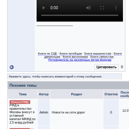
__________________
Книги по СЦБ
|
Книги путейцам
|
Книги машинистам
|
Книги
движенцам
|
Книги вагонникам
|
Книги связистам
|
Путеводитель на различные ветки форума
0
Цитировать
Нажмите здесь, чтобы написать комментарий к этому сообщению
Похожие темы
Посл
Тема
Автор
Раздел
Ответов
сооб
[Новости РЖД]
РЖД и
правительство
12.0
Москвы внесут в
Admin
Новости на сети дорог
0
уставный
капитал МКЖД по
2,5 млрд рублей