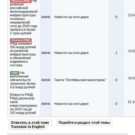
На
[Новости РЖД]
развитие
российской
железнодорожной
инфраструктуры
13.0
Admin
Новости на сети дорог
0
основных
направлений
сети до 2020 года
требуется более
2 трлн рублей
[Новости РЖД]
РЖД направят
350 млрд рублей
на развитие
13.0
Admin
Новости на сети дорог
1
инфраструктуры
и обновление
подвижного
состава
На
[ОМ]
выполнение
10.0
обязательств
Admin
Газета "Октябрьская магистраль"
0
затрачено более
4,6 млрд рублей
[Новости РЖД]
РЖД увеличили
свою
21.1
Admin
Новости на сети дорог
0
инвестпрограмму
на 2010 год до
315 млрд рублей
Ответить в этой теме
Перейти в раздел этой темы
Translate to English