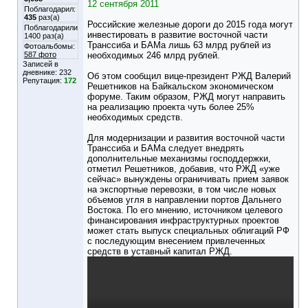
12 сентября 2011
Поблагодарил:
435
раз(а)
Российские железные дороги до 2015 года могут
Поблагодарили
инвестировать в развитие восточной части
1400 раз(а)
Транссиба и БАМа лишь 63 млрд рублей из
Фотоальбомы:
587 фото
необходимых 246 млрд рублей.
Записей в
дневнике:
232
Об этом сообщил вице-президент РЖД Валерий
Репутация:
172
Решетников на Байкальском экономическом
форуме. Таким образом, РЖД могут направить
на реализацию проекта чуть более 25%
необходимых средств.
Для модернизации и развития восточной части
Транссиба и БАМа следует внедрять
дополнительные механизмы господдержки,
отметил Решетников, добавив, что РЖД «уже
сейчас» вынуждены ограничивать прием заявок
на экспортные перевозки, в том числе новых
объемов угля в направлении портов Дальнего
Востока. По его мнению, источником целевого
финансирования инфраструктурных проектов
может стать выпуск специальных облигаций РФ
с последующим внесением привлеченных
средств в уставный капитал РЖД.