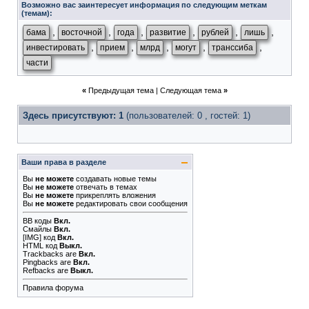
Возможно вас заинтересует информация по следующим меткам
(темам):
,
,
,
,
,
,
бама
восточной
года
развитие
рублей
лишь
,
,
,
,
,
инвестировать
прием
млрд
могут
транссиба
части
«
Предыдущая тема
|
Следующая тема
»
Здесь присутствуют: 1
(пользователей: 0 , гостей: 1)
Ваши права в разделе
Вы
не можете
создавать новые темы
Вы
не можете
отвечать в темах
Вы
не можете
прикреплять вложения
Вы
не можете
редактировать свои сообщения
BB коды
Вкл.
Смайлы
Вкл.
[IMG]
код
Вкл.
HTML код
Выкл.
Trackbacks
are
Вкл.
Pingbacks
are
Вкл.
Refbacks
are
Выкл.
Правила форума