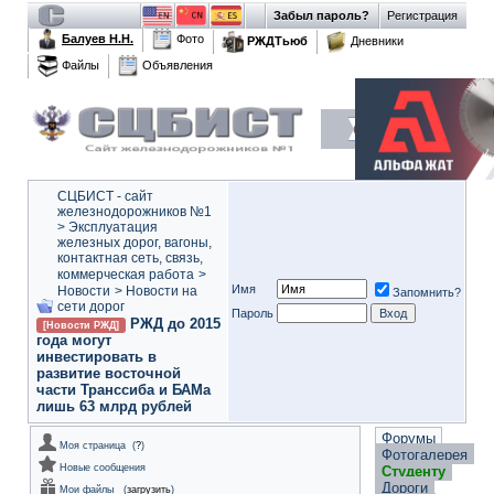
Забыл пароль?
Регистрация
Балуев Н.Н.
Фото
РЖДТьюб
Дневники
Файлы
Объявления
СЦБИСТ - сайт
железнодорожников №1
>
Эксплуатация
железных дорог, вагоны,
контактная сеть, связь,
коммерческая работа
>
Имя
Новости
>
Новости на
Запомнить?
сети дорог
Пароль
РЖД до 2015
[Новости РЖД]
года могут
инвестировать в
развитие восточной
части Транссиба и БАМа
лишь 63 млрд рублей
Форумы
Моя страница
(
?
)
Фотогалерея
Новые сообщения
Студенту
Дороги
Мои файлы
(
загрузить
)