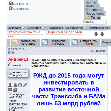
Группы
(
+
)
Мои фото
Помощь
Мои настройки
Календарь
Новые фото
Почта
Ошибка
Закладки
Дневники
Поддержка
Сообщество
Комментарии к
Ответить в этой теме
Перейти в раздел этой
темы
Опции
13.09.2011,
#
1
(
ссылка
)
18:46
Андрей13
Тема:
РЖД до 2015 года могут инвестировать в
развитие восточной части Транссиба и БАМа лишь 63
Отважный
млрд рублей
РЖД до 2015 года могут
инвестировать в
развитие восточной
Регистрация:
части Транссиба и БАМа
24.06.2009
Адрес:
лишь 63 млрд рублей
квартира №13
Сообщений:
3,088