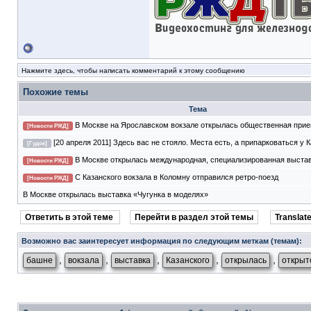
Нажмите здесь, чтобы написать комментарий к этому сообщению
Похожие темы
Тема
В Москве на Ярославском вокзале открылась общественная при
[Новости РЖД]
[20 апреля 2011] Здесь вас не стояло. Места есть, а припарковаться у 
[Гудок]
В Москве открылась международная, специализированная выставк
[Новости РЖД]
С Казанского вокзала в Коломну отправился ретро-поезд
[Новости РЖД]
В Москве открылась выставка «Чугунка в моделях»
Ответить в этой теме
Перейти в раздел этой темы
Translate
Возможно вас заинтересует информация по следующим меткам (темам):
,
,
,
,
,
башне
вокзала
выставка
Казанского
открылась
открыт