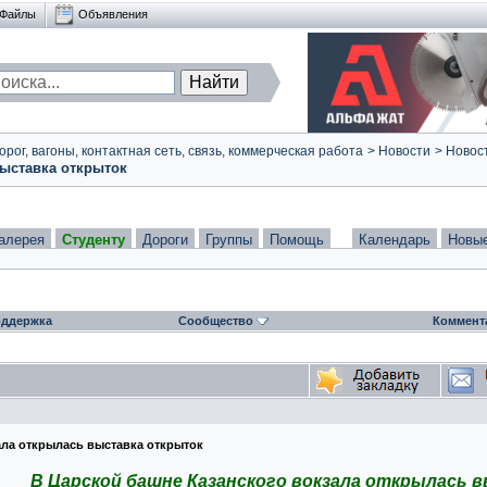
Файлы
Объявления
ог, вагоны, контактная сеть, связь, коммерческая работа
>
Новости
>
Новост
выставка открыток
алерея
Студенту
Дороги
Группы
Помощь
Календарь
Новы
ддержка
Сообщество
Коммент
ала открылась выставка открыток
В Царской башне Казанского вокзала открылась