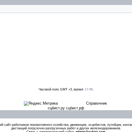
Часовой пояс GMT +3, время:
17:45
.
Справочник
сцбист.ру сцбист.рф
й сайт работников локомотивного хозяйства, движенцев, эсцебистов, путейцев, контак
дистанций погрузочно-разгрузочных работ и других железнодорожников.
Связь с администрацией сайта:
admin@scbist.com