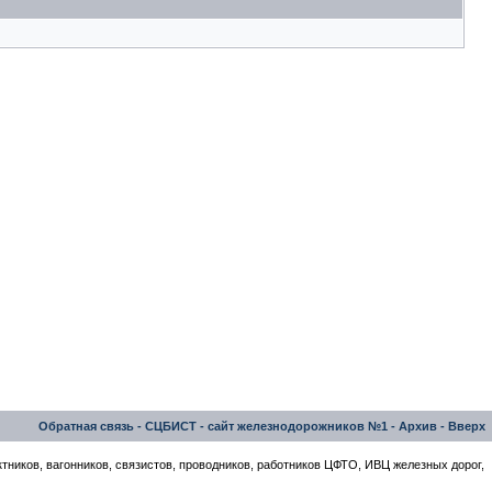
Обратная связь
-
СЦБИСТ - сайт железнодорожников №1
-
Архив
-
Вверх
тников, вагонников, связистов, проводников, работников ЦФТО, ИВЦ железных дорог,