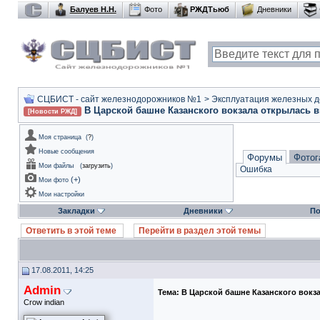
Балуев Н.Н.
Фото
РЖДТьюб
Дневники
СЦБИСТ - сайт железнодорожников №1
>
Эксплуатация железных дор
В Царской башне Казанского вокзала открылась 
[Новости РЖД]
Моя страница
(
?
)
Новые сообщения
Форумы
Фотог
Мои файлы
(
загрузить
)
Ошибка
(
+
)
Мои фото
Мои настройки
Закладки
Дневники
По
Ответить в этой теме
Перейти в раздел этой темы
17.08.2011, 14:25
Admin
Тема:
В Царской башне Казанского вокз
Crow indian