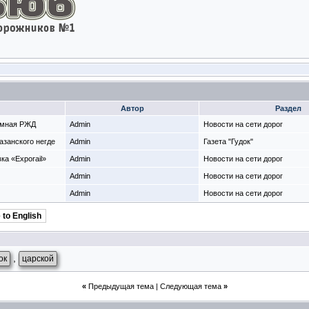
Автор
Раздел
емная РЖД
Admin
Новости на сети дорог
Казанского негде
Admin
Газета "Гудок"
а «Exporail»
Admin
Новости на сети дорог
Admin
Новости на сети дорог
Admin
Новости на сети дорог
 to English
,
ок
царской
«
Предыдущая тема
|
Следующая тема
»