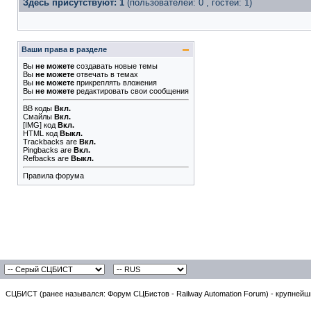
Здесь присутствуют: 1
(пользователей: 0 , гостей: 1)
Ваши права в разделе
Вы
не можете
создавать новые темы
Вы
не можете
отвечать в темах
Вы
не можете
прикреплять вложения
Вы
не можете
редактировать свои сообщения
BB коды
Вкл.
Смайлы
Вкл.
[IMG]
код
Вкл.
HTML код
Выкл.
Trackbacks
are
Вкл.
Pingbacks
are
Вкл.
Refbacks
are
Выкл.
Правила форума
СЦБИСТ (ранее назывался: Форум СЦБистов - Railway Automation Forum) - крупнейши