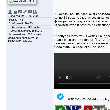
В царской башне Казанского вокзала
Регистрация: 21.02.2009
конце 19 века, иллюстрированная от
Возраст: 41
фотографов и художников того време
Сообщений:
30,463
строительства и развития железнодо
Поблагодарил:
398
раз(а)
Поблагодарили 6048 раз(а)
Фотоальбомы:
2624 фото
О популярности темы железных доро
Записей в дневнике:
905
главных вокзалов страны. Помимо от
Репутация:
126141
Там же можно увидеть и старинные 
желающих на Казанском вокзале.
__________________
Телеграм-канал ЖЕЛЕЗН