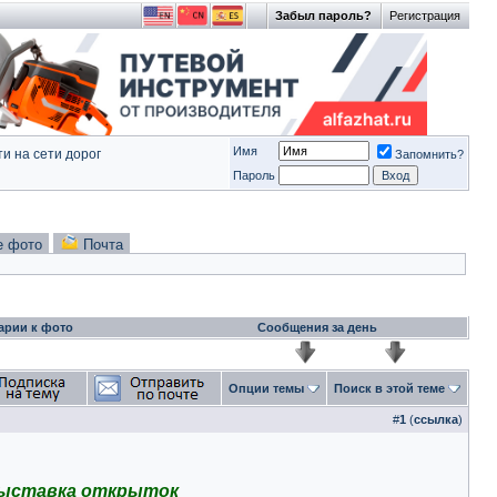
Забыл пароль?
Регистрация
Имя
и на сети дорог
Запомнить?
Пароль
е фото
Почта
арии к фото
Сообщения за день
Опции темы
Поиск в этой теме
#
1
(
ссылка
)
 выставка открыток