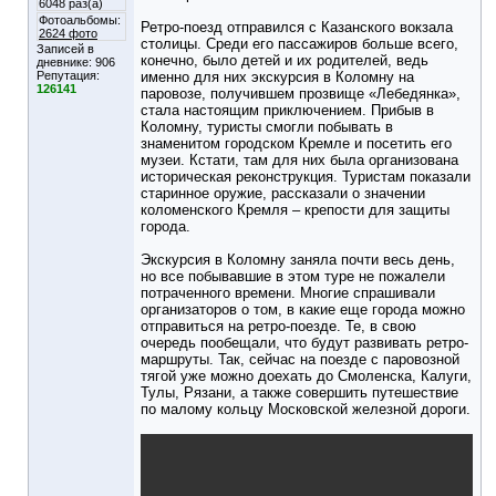
6048 раз(а)
Фотоальбомы:
Ретро-поезд отправился с Казанского вокзала
2624 фото
столицы. Среди его пассажиров больше всего,
Записей в
конечно, было детей и их родителей, ведь
дневнике:
906
Репутация:
именно для них экскурсия в Коломну на
126141
паровозе, получившем прозвище «Лебедянка»,
стала настоящим приключением. Прибыв в
Коломну, туристы смогли побывать в
знаменитом городском Кремле и посетить его
музеи. Кстати, там для них была организована
историческая реконструкция. Туристам показали
старинное оружие, рассказали о значении
коломенского Кремля – крепости для защиты
города.
Экскурсия в Коломну заняла почти весь день,
но все побывавшие в этом туре не пожалели
потраченного времени. Многие спрашивали
организаторов о том, в какие еще города можно
отправиться на ретро-поезде. Те, в свою
очередь пообещали, что будут развивать ретро-
маршруты. Так, сейчас на поезде с паровозной
тягой уже можно доехать до Смоленска, Калуги,
Тулы, Рязани, а также совершить путешествие
по малому кольцу Московской железной дороги.