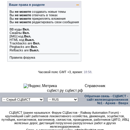
Ваши права в разделе
Вы
не можете
создавать новые темы
Вы
не можете
отвечать в темах
Вы
не можете
прикреплять вложения
Вы
не можете
редактировать свои сообщения
BB коды
Вкл.
Смайлы
Вкл.
[IMG]
код
Вкл.
HTML код
Выкл.
Trackbacks
are
Вкл.
Pingbacks
are
Вкл.
Refbacks
are
Выкл.
Правила форума
Часовой пояс GMT +3, время:
18:58
.
Справочник
сцбист.ру сцбист.рф
Обратная связь
-
СЦБИСТ -
сайт железнодорожников
№1
-
Архив
-
Вверх
СЦБИСТ (ранее назывался: Форум СЦБистов - Railway Automation Forum) -
крупнейший сайт работников локомотивного хозяйства, движенцев, эсцебистов,
путейцев, контактников, вагонников, связистов, проводников, работников ЦФТО, ИВЦ
железных дорог, дистанций погрузочно-разгрузочных работ и других
железнодорожников.