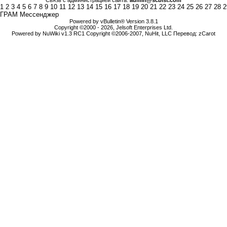
Связь с администрацией сайта:
admin@scbist.com
1
2
3
4
5
6
7
8
9
10
11
12
13
14
15
16
17
18
19
20
21
22
23
24
25
26
27
28
2
ГРАМ Мессенджер
Powered by vBulletin® Version 3.8.1
Copyright ©2000 - 2026, Jelsoft Enterprises Ltd.
Powered by NuWiki v1.3 RC1 Copyright ©2006-2007, NuHit, LLC Перевод: zCarot