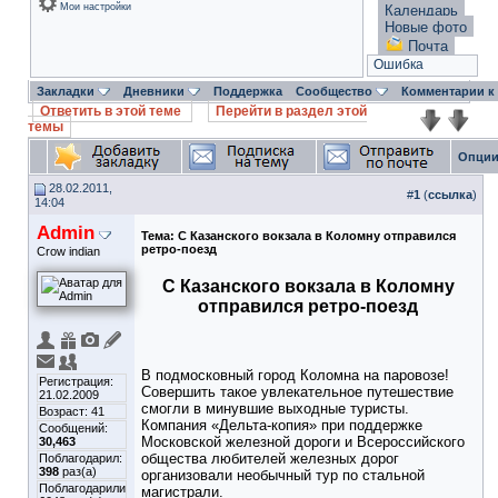
Мои настройки
Календарь
Новые фото
Почта
Ошибка
Закладки
Дневники
Поддержка
Сообщество
Комментарии к
Ответить в этой теме
Перейти в раздел этой
темы
Опции
28.02.2011,
#
1
(
ссылка
)
14:04
Admin
Тема:
С Казанского вокзала в Коломну отправился
ретро-поезд
Crow indian
С Казанского вокзала в Коломну
отправился ретро-поезд
В подмосковный город Коломна на паровозе!
Регистрация:
Совершить такое увлекательное путешествие
21.02.2009
смогли в минувшие выходные туристы.
Возраст: 41
Компания «Дельта-копия» при поддержке
Сообщений:
Московской железной дороги и Всероссийского
30,463
общества любителей железных дорог
Поблагодарил:
398
раз(а)
организовали необычный тур по стальной
Поблагодарили
магистрали.