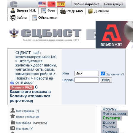
Забыл пароль?
Регистрация
Балуев Н.Н.
Фото
РЖДТьюб
Дневники
Файлы
Объявления
СЦБИСТ - сайт
железнодорожников №1
>
Эксплуатация
железных дорог, вагоны,
контактная сеть, связь,
Имя
коммерческая работа
>
Запомнить?
Новости
>
Новости на
Пароль
сети дорог
С
[Новости РЖД]
Казанского вокзала в
Коломну отправился
ретро-поезд
Форумы
Моя страница
(
?
)
Фотогалерея
Новые сообщения
Студенту
Дороги
Мои файлы
(
загрузить
)
Группы
(
+
)
Мои фото
Помощь