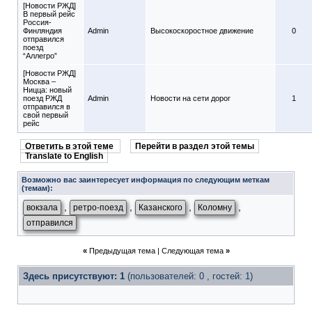
[Новости РЖД]
В первый рейс
Россия-
Финляндия
Admin
Высокоскоростное движение
0
отправился
поезд
“Аллегро”
[Новости РЖД]
Москва –
Ницца: новый
поезд РЖД
Admin
Новости на сети дорог
1
отправился в
свой первый
рейс
Ответить в этой теме
Перейти в раздел этой темы
Translate to English
Возможно вас заинтересует информация по следующим меткам
(темам):
,
,
,
,
вокзала
ретро-поезд
Казанского
Коломну
отправился
«
Предыдущая тема
|
Следующая тема
»
Здесь присутствуют: 1
(пользователей: 0 , гостей: 1)