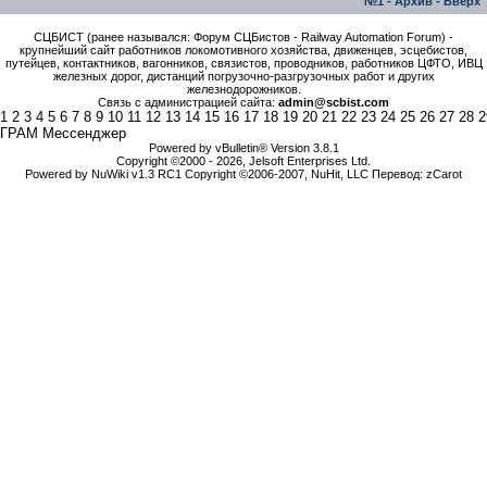
№1
-
Архив
-
Вверх
СЦБИСТ (ранее назывался: Форум СЦБистов - Railway Automation Forum) -
крупнейший сайт работников локомотивного хозяйства, движенцев, эсцебистов,
путейцев, контактников, вагонников, связистов, проводников, работников ЦФТО, ИВЦ
железных дорог, дистанций погрузочно-разгрузочных работ и других
железнодорожников.
Связь с администрацией сайта:
admin@scbist.com
1
2
3
4
5
6
7
8
9
10
11
12
13
14
15
16
17
18
19
20
21
22
23
24
25
26
27
28
2
ГРАМ Мессенджер
Powered by vBulletin® Version 3.8.1
Copyright ©2000 - 2026, Jelsoft Enterprises Ltd.
Powered by NuWiki v1.3 RC1 Copyright ©2006-2007, NuHit, LLC Перевод: zCarot