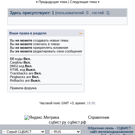
«
Предыдущая тема
|
Следующая тема
»
Здесь присутствуют: 1
(пользователей: 0 , гостей: 1)
Ваши права в разделе
Вы
не можете
создавать новые темы
Вы
не можете
отвечать в темах
Вы
не можете
прикреплять вложения
Вы
не можете
редактировать свои сообщения
BB коды
Вкл.
Смайлы
Вкл.
[IMG]
код
Вкл.
HTML код
Выкл.
Trackbacks
are
Вкл.
Pingbacks
are
Вкл.
Refbacks
are
Выкл.
Правила форума
Часовой пояс GMT +3, время:
19:30
.
Справочник
сцбист.ру сцбист.рф
Обратная связь
-
СЦБИСТ -
сайт железнодорожников