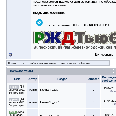
предполагается парковка для автомашин по образц
парковки аэропортов.
Людмила Алёшина
__________________
Телеграм-канал ЖЕЛЕЗНОДОРОЖНИК
Цитировать
Нажмите здесь, чтобы написать комментарий к этому сообщению
Похожие темы
Последне
Тема
Автор
Раздел
Ответов
сообщен
[19
[Гудок]
19.04.201
апреля 2011]
Admin
Газета "Гудок"
0
07:4
Вопрос дня
[14
[Гудок]
17.04.201
апреля 2011]
Admin
Газета "Гудок"
0
10:0
Вопрос дня
Здесь
[ОМ]
начиналась
08.04.201