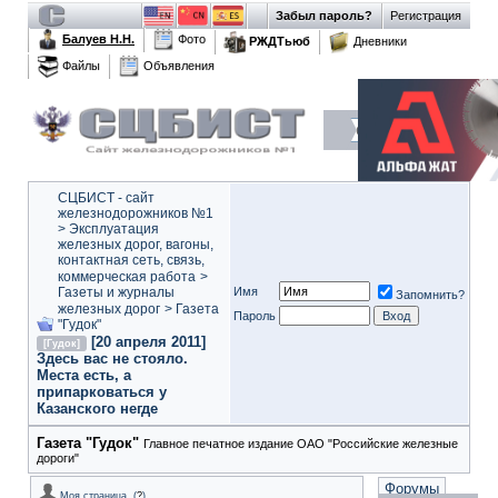
Забыл пароль?
Регистрация
Балуев Н.Н.
Фото
РЖДТьюб
Дневники
Файлы
Объявления
СЦБИСТ - сайт
железнодорожников №1
>
Эксплуатация
железных дорог, вагоны,
контактная сеть, связь,
коммерческая работа
>
Газеты и журналы
Имя
Запомнить?
железных дорог
>
Газета
Пароль
"Гудок"
[20 апреля 2011]
[Гудок]
Здесь вас не стояло.
Места есть, а
припарковаться у
Казанского негде
Газета "Гудок"
Главное печатное издание ОАО "Российские железные
дороги"
Форумы
Моя страница
(
?
)