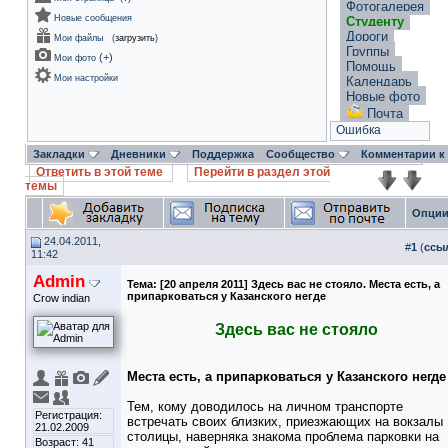
Фотогалерея
Новые сообщения
Студенту
Дороги
Мои файлы
(
загрузить
)
Группы
(
+
)
Мои фото
Помощь
Мои настройки
Календарь
Новые фото
Почта
Ошибка
Закладки
Дневники
Поддержка
Сообщество
Комментарии к
Ответить в этой теме
Перейти в раздел этой
темы
Опции
24.04.2011,
#
1
(
ссы
11:42
Admin
Тема:
[20 апреля 2011] Здесь вас не стояло. Места есть, а
припарковаться у Казанского негде
Crow indian
Здесь вас не стояло
Места есть, а припарковаться у Казанского негде
Тем, кому доводилось на личном транспорте
Регистрация:
встречать своих близких, приезжающих на вокзалы
21.02.2009
столицы, наверняка знакома проблема парковки на
Возраст: 41