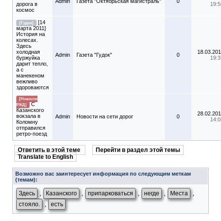
Admin
Газета "Октябрьская магистраль"
0
дорога в
19:5
космос
[14
[Гудок]
марта 2011]
История на
колесах.
Здесь
холодная
18.03.201
Admin
Газета "Гудок"
0
буржуйка
19:3
дарит тепло,
а с
манекеном
вежливо
здороваются
[Новости
С
РЖД]
Казанского
28.02.201
вокзала в
Admin
Новости на сети дорог
0
14:0
Коломну
отправился
ретро-поезд
Ответить в этой теме
Перейти в раздел этой темы
Translate to English
Возможно вас заинтересует информация по следующим меткам
(темам):
,
,
,
,
,
Здесь
Казанского
припарковаться
негде
Места
,
стояло.
есть