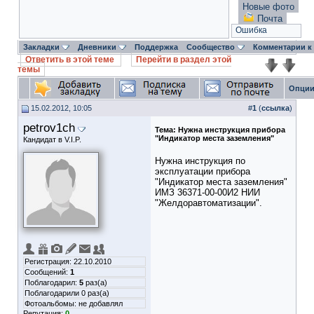
Новые фото
Почта
Ошибка
Закладки
Дневники
Поддержка
Сообщество
Комментарии к
Ответить в этой теме
Перейти в раздел этой
темы
Опции
15.02.2012, 10:05
#
1
(
ссылка
)
petrov1ch
Тема:
Нужна инструкция прибора
"Индикатор места заземления"
Кандидат в V.I.P.
Нужна инструкция по
эксплуатации прибора
"Индикатор места заземления"
ИМЗ 36371-00-00И2 НИИ
"Желдоравтоматизации".
Регистрация: 22.10.2010
Сообщений:
1
Поблагодарил:
5
раз(а)
Поблагодарили 0 раз(а)
Фотоальбомы:
не добавлял
Репутация:
0