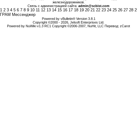
железнодорожников.
Связь с администрацией сайта:
admin@scbist.com
1
2
3
4
5
6
7
8
9
10
11
12
13
14
15
16
17
18
19
20
21
22
23
24
25
26
27
28
2
ГРАМ Мессенджер
Powered by vBulletin® Version 3.8.1
Copyright ©2000 - 2026, Jelsoft Enterprises Ltd.
Powered by NuWiki v1.3 RC1 Copyright ©2006-2007, NuHit, LLC Перевод: zCarot