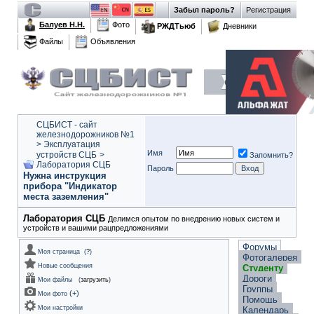
Забыл пароль?
Регистрация
Балуев Н.Н.
Фото
РЖДТьюб
Дневники
Файлы
Объявления
СЦБИСТ - сайт
железнодорожников №1
>
Эксплуатация
Имя
устройств СЦБ
>
Запомнить?
Лаборатория СЦБ
Пароль
Нужна инструкция
прибора "Индикатор
места заземления"
Лаборатория СЦБ
Делимся опытом по внедрению новых систем и
устройств и вашими рацпредложениями
Форумы
Моя страница
(
?
)
Фотогалерея
Новые сообщения
Студенту
Дороги
Мои файлы
(
загрузить
)
Группы
(
+
)
Мои фото
Помощь
Мои настройки
Календарь