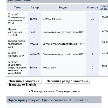
Похожие темы
Посл
Тема
Автор
Раздел
Ответов
сооб
[Статья]
Сигнализатор
09.0
Толян
Статьи по СЦБ
10
заземления
СЗМ
Нужна
23.0
инструкция
beatl
Локомотивные устройства и АЛС
5
ТИ-334
Сигнализатор
05.1
заземления.
wowka
Устройства электропитания и ДГА
0
СЗ1
Схема
21.0
vadim55
Локомотивные устройства и АЛС
2
прибора ИПК
[Статья]
Индикатор
19.0
бодрствования
Толян
Ж/д статьи
0
машиниста
типа Л-164
Ответить в этой теме
Перейти в раздел этой темы
Translate to English
«
Предыдущая тема
|
Следующая тема
»
Здесь присутствуют: 1
(пользователей: 0 , гостей: 1)