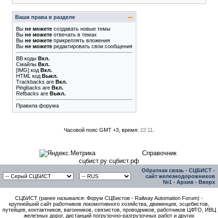
Ваши права в разделе
Вы
не можете
создавать новые темы
Вы
не можете
отвечать в темах
Вы
не можете
прикреплять вложения
Вы
не можете
редактировать свои сообщения
BB коды
Вкл.
Смайлы
Вкл.
[IMG]
код
Вкл.
HTML код
Выкл.
Trackbacks
are
Вкл.
Pingbacks
are
Вкл.
Refbacks
are
Выкл.
Правила форума
Часовой пояс GMT +3, время:
22:11
.
Справочник
сцбист.ру сцбист.рф
Обратная связь
-
СЦБИСТ -
сайт железнодорожников
№1
-
Архив
-
Вверх
СЦБИСТ (ранее назывался: Форум СЦБистов - Railway Automation Forum) -
крупнейший сайт работников локомотивного хозяйства, движенцев, эсцебистов,
путейцев, контактников, вагонников, связистов, проводников, работников ЦФТО, ИВЦ
железных дорог, дистанций погрузочно-разгрузочных работ и других