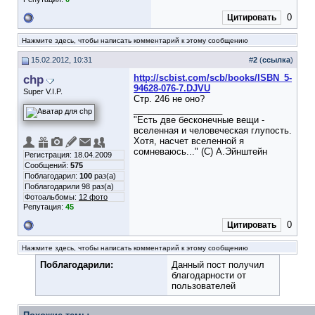
0
Цитировать
Нажмите здесь, чтобы написать комментарий к этому сообщению
15.02.2012, 10:31
#
2
(
ссылка
)
chp
http://scbist.com/scb/books/ISBN_5-
94628-076-7.DJVU
Super V.I.P.
Стр. 246 не оно?
__________________
"Есть две бесконечные вещи -
вселенная и человеческая глупость.
Хотя, насчет вселенной я
сомневаюсь..." (С) А.Эйнштейн
Регистрация: 18.04.2009
Сообщений:
575
Поблагодарил:
100
раз(а)
Поблагодарили 98 раз(а)
Фотоальбомы:
12 фото
Репутация:
45
0
Цитировать
Нажмите здесь, чтобы написать комментарий к этому сообщению
Поблагодарили:
Данный пост получил
благодарности от
пользователей