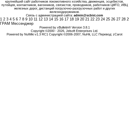
крупнейший сайт работников локомотивного хозяйства, движенцев, эсцебистов,
путейцев, контактников, вагонников, связистов, проводников, работников ЦФТО, ИВЦ
железных дорог, дистанций погрузочно-разгрузочных работ и других
железнодорожников.
Связь с администрацией сайта:
admin@scbist.com
1
2
3
4
5
6
7
8
9
10
11
12
13
14
15
16
17
18
19
20
21
22
23
24
25
26
27
28
2
ГРАМ Мессенджер
Powered by vBulletin® Version 3.8.1
Copyright ©2000 - 2026, Jelsoft Enterprises Ltd.
Powered by NuWiki v1.3 RC1 Copyright ©2006-2007, NuHit, LLC Перевод: zCarot