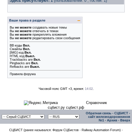
Здесь присутствуют: 1
(пользователей: 0 , гостей: 1)
Ваши права в разделе
Вы
не можете
создавать новые темы
Вы
не можете
отвечать в темах
Вы
не можете
прикреплять вложения
Вы
не можете
редактировать свои сообщения
BB коды
Вкл.
Смайлы
Вкл.
[IMG]
код
Вкл.
HTML код
Выкл.
Trackbacks
are
Вкл.
Pingbacks
are
Вкл.
Refbacks
are
Выкл.
Правила форума
Часовой пояс GMT +3, время:
14:02
.
Справочник
сцбист.ру сцбист.рф
Обратная связь
-
СЦБИСТ -
сайт железнодорожников
№1
-
Архив
-
Вверх
СЦБИСТ (ранее назывался: Форум СЦБистов - Railway Automation Forum) -