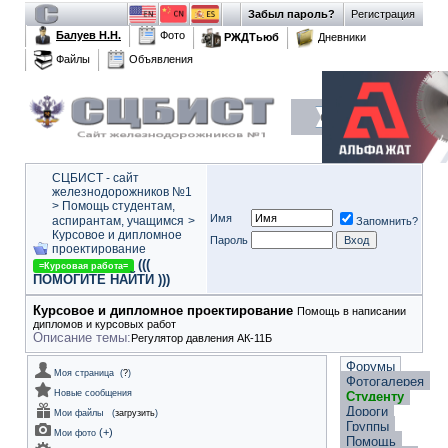
Забыл пароль?
Регистрация
Балуев Н.Н.
Фото
РЖДТьюб
Дневники
Файлы
Объявления
СЦБИСТ - сайт
железнодорожников №1
>
Помощь студентам,
Имя
аспирантам, учащимся
>
Запомнить?
Курсовое и дипломное
Пароль
проектирование
(((
=Курсовая работа=
ПОМОГИТЕ НАЙТИ )))
Курсовое и дипломное проектирование
Помощь в написании
дипломов и курсовых работ
Описание темы:
Регулятор давления АК-11Б
Форумы
Моя страница
(
?
)
Фотогалерея
Новые сообщения
Студенту
Дороги
Мои файлы
(
загрузить
)
Группы
(
+
)
Мои фото
Помощь