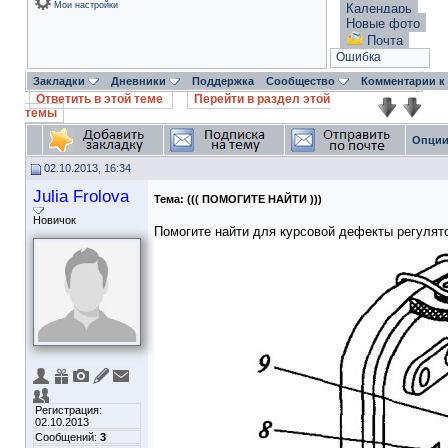
Мои настройки
Календарь
Новые фото
Почта
Ошибка
Закладки
Дневники
Поддержка
Сообщество
Комментарии к
Ответить в этой теме
Перейти в раздел этой
темы
Опции
02.10.2013, 16:34
Julia Frolova
Тема:
((( ПОМОГИТЕ НАЙТИ )))
Новичок
Помогите найти для курсовой дефекты регулят
Регистрация:
02.10.2013
Сообщений:
3