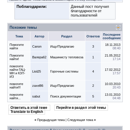
Поблагодарили:
Данный пост получил
благодарности от
пользователей
Похожие темы
Последнее
Тема
Автор
Раздел
Ответов
сообщение
Помогите
18.11.2013
Canon
Ищу/Предлагаю
3
найти
08:40
Помогите
21.05.2012
Валера62
Машинисту тепловоза
1
найти!
17:14
помогите
найти ГАЦ-
17.02.2012
Lisii25
Горочные системы
4
МН и КЗП-
17:57
ИЗ
помогите
10.03.2010
zaxel86
Ищу/Предлагаю
2
найти!!!
20:43
помогите
13.01.2010
sabut
Поиск документации
5
найти...
04:48
Ответить в этой теме
Перейти в раздел этой темы
Translate to English
«
Предыдущая тема
|
Следующая тема
»