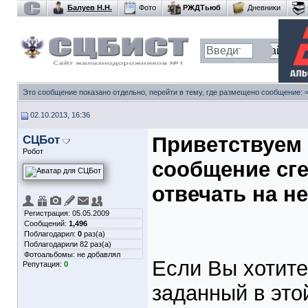
Балуев Н.Н.
Фото
РЖДТьюб
Дневники
Это сообщение показано отдельно, перейти в тему, где размещено сообщение:
02.10.2013, 16:36
СЦБот
Приветствуем 
Робот
сообщение сге
отвечать на не
Регистрация: 05.05.2009
Сообщений:
1,496
Поблагодарил:
0
раз(а)
Поблагодарили 82 раз(а)
Фотоальбомы:
не добавлял
Если Вы хотите
Репутация:
0
заданный в это