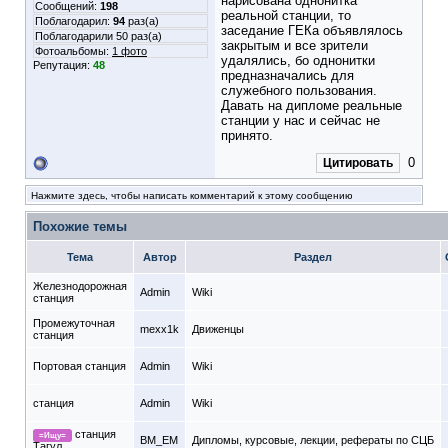
нарисована однонитка
Сообщений:
198
реальной станции, то
Поблагодарил:
94
раз(а)
заседание ГЕКа объявлялось
Поблагодарили 50 раз(а)
закрытым и все зрители
Фотоальбомы:
1 фото
удалялись, бо однонитки
Репутация:
48
предназначались для
служебного пользования.
Давать на дипломе реальные
станции у нас и сейчас не
принято.
0
Цитировать
Нажмите здесь, чтобы написать комментарий к этому сообщению
Похожие темы
Тема
Автор
Раздел
Железнодорожная
Admin
Wiki
станция
Промежуточная
mexx1k
Движенцы
станция
Портовая станция
Admin
Wiki
станция
Admin
Wiki
станция
=Ищу=
BM_EM
Дипломы, курсовые, лекции, рефераты по СЦБ
Тагул