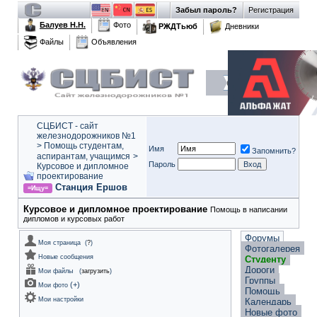
Забыл пароль?
Регистрация
Балуев Н.Н.
Фото
РЖДТьюб
Дневники
Файлы
Объявления
СЦБИСТ - сайт
железнодорожников №1
>
Помощь студентам,
Имя
Запомнить?
аспирантам, учащимся
>
Пароль
Курсовое и дипломное
проектирование
Станция Ершов
=Ищу=
Курсовое и дипломное проектирование
Помощь в написании
дипломов и курсовых работ
Форумы
Моя страница
(
?
)
Фотогалерея
Новые сообщения
Студенту
Дороги
Мои файлы
(
загрузить
)
Группы
(
+
)
Мои фото
Помощь
Мои настройки
Календарь
Новые фото