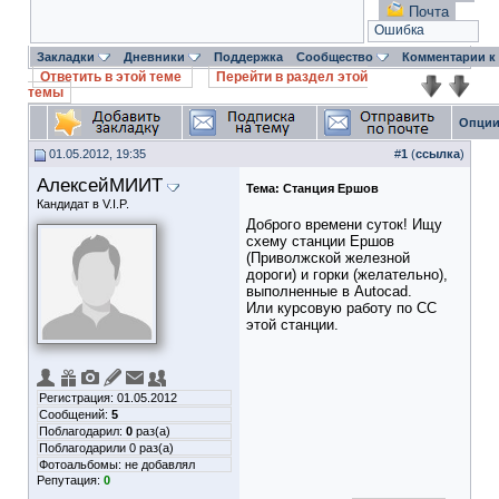
Почта
Ошибка
Закладки
Дневники
Поддержка
Сообщество
Комментарии к
Ответить в этой теме
Перейти в раздел этой
темы
Опции
01.05.2012, 19:35
#
1
(
ссылка
)
АлексейМИИТ
Тема:
Станция Ершов
Кандидат в V.I.P.
Доброго времени суток! Ищу
схему станции Ершов
(Приволжской железной
дороги) и горки (желательно),
выполненные в Autocad.
Или курсовую работу по СС
этой станции.
Регистрация: 01.05.2012
Сообщений:
5
Поблагодарил:
0
раз(а)
Поблагодарили 0 раз(а)
Фотоальбомы:
не добавлял
Репутация:
0