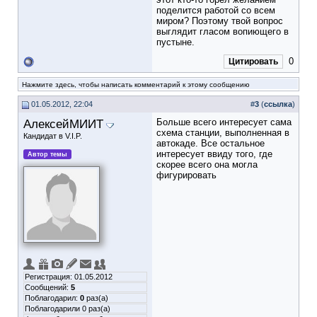
поделится работой со всем
миром? Поэтому твой вопрос
выглядит гласом вопиющего в
пустыне.
0
Цитировать
Нажмите здесь, чтобы написать комментарий к этому сообщению
01.05.2012, 22:04
#
3
(
ссылка
)
АлексейМИИТ
Больше всего интересует сама
схема станции, выполненная в
Кандидат в V.I.P.
автокаде. Все остальное
интересует ввиду того, где
Автор темы
скорее всего она могла
фигурировать
Регистрация: 01.05.2012
Сообщений:
5
Поблагодарил:
0
раз(а)
Поблагодарили 0 раз(а)