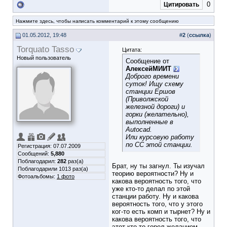
0
Цитировать
Нажмите здесь, чтобы написать комментарий к этому сообщению
01.05.2012, 19:48
#
2
(
ссылка
)
Torquato Tasso
Цитата:
Новый пользователь
Сообщение от
АлексейМИИТ
Доброго времени
суток! Ищу схему
станции Ершов
(Приволжской
железной дороги) и
горки (желательно),
выполненные в
Autocad.
Или курсовую работу
по СС этой станции.
Регистрация: 07.07.2009
Сообщений:
5,880
Поблагодарил:
282
раз(а)
Брат, ну ты загнул. Ты изучал
Поблагодарили 1013 раз(а)
теорию вероятности? Ну и
Фотоальбомы:
1 фото
какова вероятность того, что
уже кто-то делал по этой
станции работу. Ну и какова
вероятность того, что у этого
ког-то есть комп и тырнет? Ну и
какова вероятность того, что
этот кто-то горел желанием