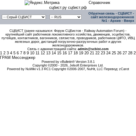
Справочник
сцбист.ру сцбист.рф
Обратная связь
-
СЦБИСТ -
сайт железнодорожников
№1
-
Архив
-
Вверх
СЦБИСТ (ранее назывался: Форум СЦБистов - Railway Automation Forum) -
крупнейший сайт работников локомотивного хозяйства, движенцев, эсцебистов,
путейцев, контактников, вагонников, связистов, проводников, работников ЦФТО, ИВЦ
железных дорог, дистанций погрузочно-разгрузочных работ и других
железнодорожников.
Связь с администрацией сайта:
admin@scbist.com
1
2
3
4
5
6
7
8
9
10
11
12
13
14
15
16
17
18
19
20
21
22
23
24
25
26
27
28
2
ГРАМ Мессенджер
Powered by vBulletin® Version 3.8.1
Copyright ©2000 - 2026, Jelsoft Enterprises Ltd.
Powered by NuWiki v1.3 RC1 Copyright ©2006-2007, NuHit, LLC Перевод: zCarot