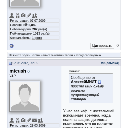
Регистрация: 07.07.2009
Сообщений:
5,880
Поблагодарил:
282
раз(а)
Поблагодарили 1013 раз(а)
Фотоальбомы:
1 фото
0
Цитировать
Нажмите здесь, чтобы написать комментарий к этому сообщению
02.05.2012, 00:16
#
9
(
ссылка
)
micush
Цитата:
V.I.P.
Сообщение от
АлексейМИИТ
просто ищу схему
реально
существующей
станции
У нас зав.каф. с ностальгией
вспоминает времена, когда
если на защите диплома
выяснялось что на плакатах
Регистрация: 29.03.2009