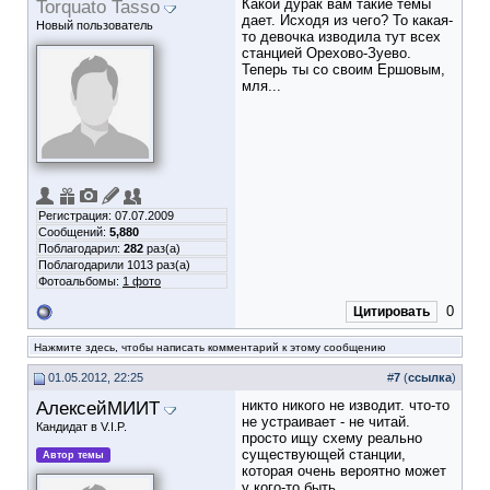
Torquato Tasso
Какой дурак вам такие темы
дает. Исходя из чего? То какая-
Новый пользователь
то девочка изводила тут всех
станцией Орехово-Зуево.
Теперь ты со своим Ершовым,
мля...
Регистрация: 07.07.2009
Сообщений:
5,880
Поблагодарил:
282
раз(а)
Поблагодарили 1013 раз(а)
Фотоальбомы:
1 фото
0
Цитировать
Нажмите здесь, чтобы написать комментарий к этому сообщению
01.05.2012, 22:25
#
7
(
ссылка
)
АлексейМИИТ
никто никого не изводит. что-то
не устраивает - не читай.
Кандидат в V.I.P.
просто ищу схему реально
существующей станции,
Автор темы
которая очень вероятно может
у кого-то быть