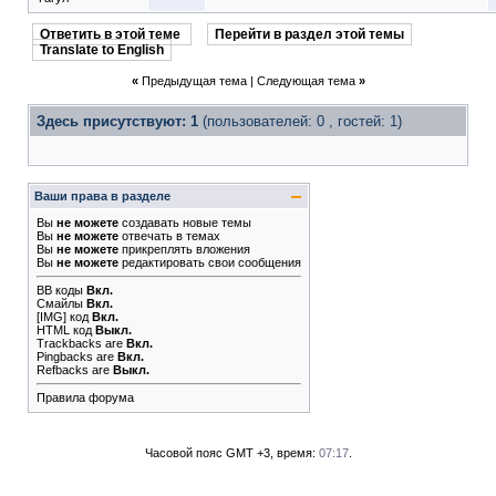
Ответить в этой теме
Перейти в раздел этой темы
Translate to English
«
Предыдущая тема
|
Следующая тема
»
Здесь присутствуют: 1
(пользователей: 0 , гостей: 1)
Ваши права в разделе
Вы
не можете
создавать новые темы
Вы
не можете
отвечать в темах
Вы
не можете
прикреплять вложения
Вы
не можете
редактировать свои сообщения
BB коды
Вкл.
Смайлы
Вкл.
[IMG]
код
Вкл.
HTML код
Выкл.
Trackbacks
are
Вкл.
Pingbacks
are
Вкл.
Refbacks
are
Выкл.
Правила форума
Часовой пояс GMT +3, время:
07:17
.