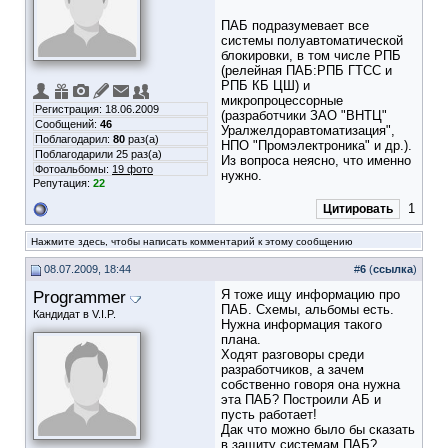
ПАБ подразумевает все
системы полуавтоматической
блокировки, в том числе РПБ
(релейная ПАБ:РПБ ГТСС и
РПБ КБ ЦШ) и
микропроцессорные
Регистрация: 18.06.2009
(разработчики ЗАО "ВНТЦ"
Сообщений:
46
Уралжелдоравтоматизация",
Поблагодарил:
80
раз(а)
НПО "Промэлектроника" и др.).
Поблагодарили 25 раз(а)
Из вопроса неясно, что именно
Фотоальбомы:
19 фото
нужно.
Репутация:
22
1
Цитировать
Нажмите здесь, чтобы написать комментарий к этому сообщению
08.07.2009, 18:44
#
6
(
ссылка
)
Programmer
Я тоже ищу информацию про
ПАБ. Схемы, альбомы есть.
Кандидат в V.I.P.
Нужна информация такого
плана.
Ходят разговоры среди
разработчиков, а зачем
собственно говоря она нужна
эта ПАБ? Построили АБ и
пусть работает!
Дак что можно было бы сказать
в защиту системам ПАБ?