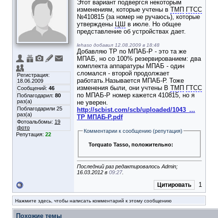
Этот вариант подвергся некоторым
изменениям, которые учтены в
ТМП
ГТСС
№410815 (за номер не ручаюсь), которые
утверждены
ЦШ
в июле. Но общее
представление об устройствах дает.
lehaso добавил 12.08.2009 в 18:48
Добавляю ТР по МПАБ-Р - это та же
МПАБ, но со 100% резервированием: два
комплекта аппаратуры МПАБ - один
сломался - второй продолжает
Регистрация:
работать.Называется МПАБ-Р. Тоже
18.06.2009
изменения были, они учтены В
ТМП
ГТСС
Сообщений:
46
по МПАБ-Р номер кажется 410815, но я
Поблагодарил:
80
раз(а)
не уверен.
Поблагодарили 25
http://scbist.com/scb/uploaded/1043_...
раз(а)
ТР МПАБ-Р.pdf
Фотоальбомы:
19
фото
Комментарии к сообщению (репутация)
Репутация:
22
Torquato Tasso
, положительно:
Последний раз редактировалось Admin;
16.03.2012 в
09:27
.
1
Цитировать
Нажмите здесь, чтобы написать комментарий к этому сообщению
Похожие темы