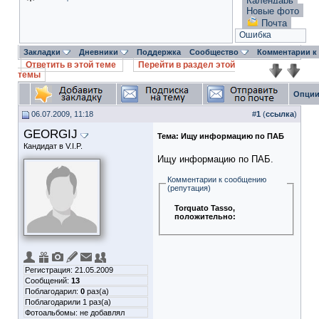
Календарь
Новые фото
Почта
Ошибка
Закладки
Дневники
Поддержка
Сообщество
Комментарии к
Ответить в этой теме
Перейти в раздел этой
темы
Опции
06.07.2009, 11:18
#
1
(
ссылка
)
GEORGIJ
Тема:
Ищу информацию по ПАБ
Кандидат в V.I.P.
Ищу информацию по ПАБ.
Комментарии к сообщению
(репутация)
Torquato Tasso
,
положительно:
Регистрация: 21.05.2009
Сообщений:
13
Поблагодарил:
0
раз(а)
Поблагодарили 1 раз(а)
Фотоальбомы:
не добавлял