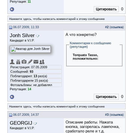
Репутация:
11
0
Цитировать
Нажмите здесь, чтобы написать комментарий к этому сообщению
06.07.2009, 11:33
#
2
(
ссылка
)
Jonh Silver
А что конкретно?
Кандидат в V.I.P.
Комментарии к сообщению
(репутация)
Torquato Tasso
,
положительно:
Регистрация: 07.05.2009
Сообщений:
93
Поблагодарил:
13
раз(а)
Поблагодарили 15 раз(а)
Фотоальбомы:
не добавлял
Репутация:
14
0
Цитировать
Нажмите здесь, чтобы написать комментарий к этому сообщению
06.07.2009, 14:37
#
3
(
ссылка
)
GEORGIJ
Описание работы. Нажата
кнопка, загорелась лампочка,
Кандидат в V.I.P.
сработало реле и т.д.