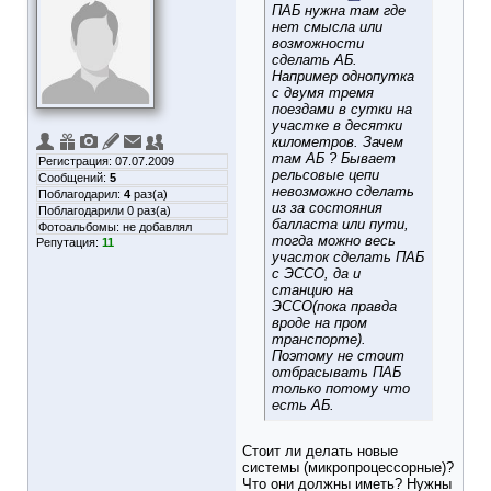
ПАБ нужна там где
нет смысла или
возможности
сделать АБ.
Например однопутка
с двумя тремя
поездами в сутки на
участке в десятки
километров. Зачем
там АБ ? Бывает
Регистрация: 07.07.2009
рельсовые цепи
Сообщений:
5
невозможно сделать
Поблагодарил:
4
раз(а)
из за состояния
Поблагодарили 0 раз(а)
балласта или пути,
Фотоальбомы:
не добавлял
тогда можно весь
Репутация:
11
участок сделать ПАБ
с ЭССО, да и
станцию на
ЭССО(пока правда
вроде на пром
транспорте).
Поэтому не стоит
отбрасывать ПАБ
только потому что
есть АБ.
Стоит ли делать новые
системы (микропроцессорные)?
Что они должны иметь? Нужны