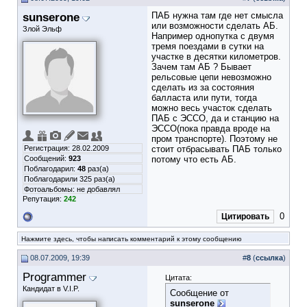
sunserone
ПАБ нужна там где нет смысла
или возможности сделать АБ.
Злой Эльф
Например однопутка с двумя
тремя поездами в сутки на
участке в десятки километров.
Зачем там АБ ? Бывает
рельсовые цепи невозможно
сделать из за состояния
балласта или пути, тогда
можно весь участок сделать
ПАБ с ЭССО, да и станцию на
ЭССО(пока правда вроде на
пром транспорте). Поэтому не
Регистрация: 28.02.2009
стоит отбрасывать ПАБ только
Сообщений:
923
потому что есть АБ.
Поблагодарил:
48
раз(а)
Поблагодарили 325 раз(а)
Фотоальбомы:
не добавлял
Репутация:
242
0
Цитировать
Нажмите здесь, чтобы написать комментарий к этому сообщению
08.07.2009, 19:39
#
8
(
ссылка
)
Programmer
Цитата:
Кандидат в V.I.P.
Сообщение от
sunserone