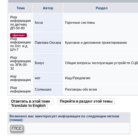
Тема
Автор
Раздел
Ищу
информацию
focus
Горочные системы
по датчику
ДП-50-80
=Диплом=
Ищу
информацию
Павлова Оксана
Курсовое и дипломное проектирование
по Окт. ж.д.
ШЧ-7
Ищу
информацию
Бонус
Общие вопросы эксплуатации устройств СЦБ
по ЭПК-05-
32
ищу
wer
Ищу/Предлагаю
информацию
Ищу
Солнышко
Разговоры обо всем
информацию
Ответить в этой теме
Перейти в раздел этой темы
Translate to English
Возможно вас заинтересует информация по следующим меткам
(темам):
ГТСС