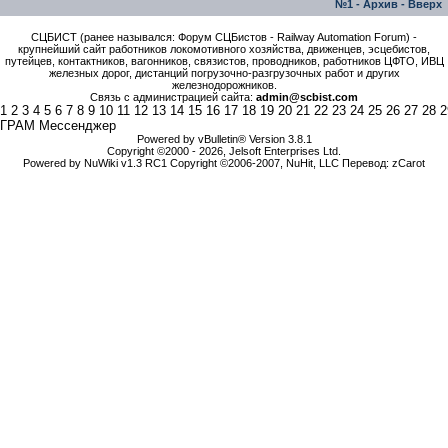
№1
-
Архив
-
Вверх
СЦБИСТ (ранее назывался: Форум СЦБистов - Railway Automation Forum) -
крупнейший сайт работников локомотивного хозяйства, движенцев, эсцебистов,
путейцев, контактников, вагонников, связистов, проводников, работников ЦФТО, ИВЦ
железных дорог, дистанций погрузочно-разгрузочных работ и других
железнодорожников.
Связь с администрацией сайта:
admin@scbist.com
1
2
3
4
5
6
7
8
9
10
11
12
13
14
15
16
17
18
19
20
21
22
23
24
25
26
27
28
2
ГРАМ Мессенджер
Powered by vBulletin® Version 3.8.1
Copyright ©2000 - 2026, Jelsoft Enterprises Ltd.
Powered by NuWiki v1.3 RC1 Copyright ©2006-2007, NuHit, LLC Перевод: zCarot