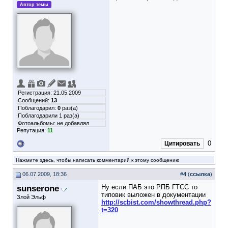
Автор темы
Регистрация: 21.05.2009
Сообщений:
13
Поблагодарил:
0
раз(а)
Поблагодарили 1 раз(а)
Фотоальбомы:
не добавлял
Репутация:
11
0
Цитировать
Нажмите здесь, чтобы написать комментарий к этому сообщению
06.07.2009, 18:36
#
4
(
ссылка
)
sunserone
Ну если ПАБ это РПБ ГТСС то
типовик выложен в документации
Злой Эльф
http://scbist.com/showthread.php?
t=320