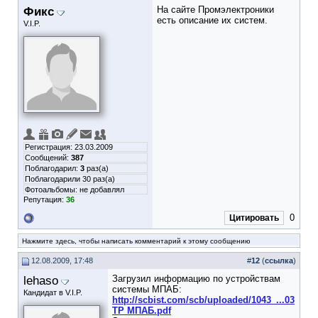
Фикс
На сайте Промэлектроники
есть описание их систем.
V.I.P.
Регистрация: 23.03.2009
Сообщений:
387
Поблагодарил:
3
раз(а)
Поблагодарили 30 раз(а)
Фотоальбомы:
не добавлял
Репутация:
36
0
Цитировать
Нажмите здесь, чтобы написать комментарий к этому сообщению
12.08.2009, 17:48
#
12
(
ссылка
)
lehaso
Загрузил информацию по устройствам
системы МПАБ:
Кандидат в V.I.P.
http://scbist.com/scb/uploaded/1043_...03
ТР МПАБ.pdf