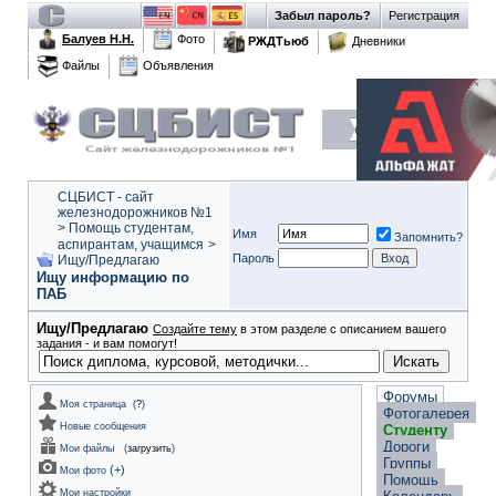
Забыл пароль?
Регистрация
Балуев Н.Н.
Фото
РЖДТьюб
Дневники
Файлы
Объявления
СЦБИСТ - сайт
железнодорожников №1
>
Помощь студентам,
Имя
Запомнить?
аспирантам, учащимся
>
Пароль
Ищу/Предлагаю
Ищу информацию по
ПАБ
Ищу/Предлагаю
Создайте тему
в этом разделе с описанием вашего
задания - и вам помогут!
Форумы
Моя страница
(
?
)
Фотогалерея
Новые сообщения
Студенту
Дороги
Мои файлы
(
загрузить
)
Группы
(
+
)
Мои фото
Помощь
Мои настройки