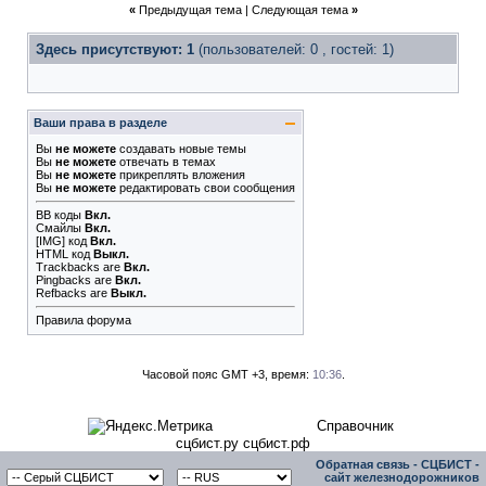
«
Предыдущая тема
|
Следующая тема
»
Здесь присутствуют: 1
(пользователей: 0 , гостей: 1)
Ваши права в разделе
Вы
не можете
создавать новые темы
Вы
не можете
отвечать в темах
Вы
не можете
прикреплять вложения
Вы
не можете
редактировать свои сообщения
BB коды
Вкл.
Смайлы
Вкл.
[IMG]
код
Вкл.
HTML код
Выкл.
Trackbacks
are
Вкл.
Pingbacks
are
Вкл.
Refbacks
are
Выкл.
Правила форума
Часовой пояс GMT +3, время:
10:36
.
Справочник
сцбист.ру сцбист.рф
Обратная связь
-
СЦБИСТ -
сайт железнодорожников