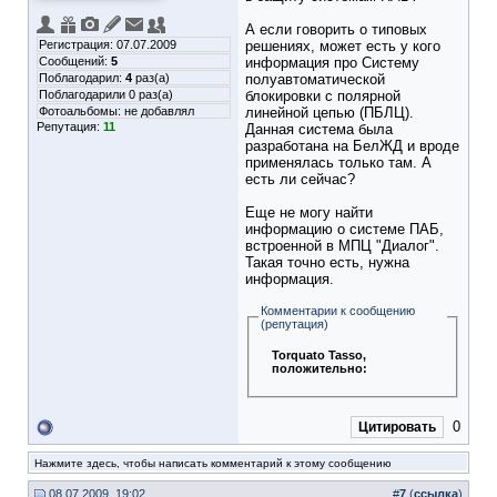
А если говорить о типовых
Регистрация: 07.07.2009
решениях, может есть у кого
Сообщений:
5
информация про Систему
Поблагодарил:
4
раз(а)
полуавтоматической
Поблагодарили 0 раз(а)
блокировки с полярной
Фотоальбомы:
не добавлял
линейной цепью (ПБЛЦ).
Репутация:
11
Данная система была
разработана на БелЖД и вроде
применялась только там. А
есть ли сейчас?
Еще не могу найти
информацию о системе ПАБ,
встроенной в МПЦ "Диалог".
Такая точно есть, нужна
информация.
Комментарии к сообщению
(репутация)
Torquato Tasso
,
положительно:
0
Цитировать
Нажмите здесь, чтобы написать комментарий к этому сообщению
08.07.2009, 19:02
#
7
(
ссылка
)