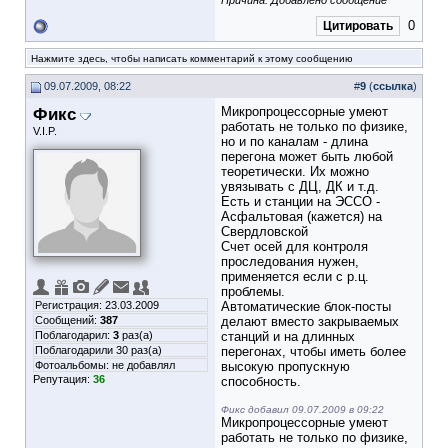
Причина: Добавлено сообщение
0
Цитировать
Нажмите здесь, чтобы написать комментарий к этому сообщению
09.07.2009, 08:22
#
9
(
ссылка
)
Фикс
Микропроцессорные умеют
работать не только по физике,
V.I.P.
но и по каналам - длина
перегона может быть любой
теоретически. Их можно
увязывать с ДЦ, ДК и т.д.
Есть и станции на ЭССО -
Асфальтовая (кажется) на
Свердловской
Счет осей для контроля
проследования нужен,
применяется если с р.ц.
проблемы.
Регистрация: 23.03.2009
Автоматические блок-посты
Сообщений:
387
делают вместо закрываемых
Поблагодарил:
3
раз(а)
станций и на длинных
Поблагодарили 30 раз(а)
перегонах, чтобы иметь более
Фотоальбомы:
не добавлял
высокую пропускную
Репутация:
36
способность.
Фикс добавил 09.07.2009 в 09:22
Микропроцессорные умеют
работать не только по физике,