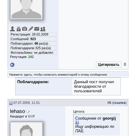
Регистрация: 28.02.2009
Сообщений:
923
Поблагодарил:
48
раз(а)
Поблагодарили 325 раз(а)
Фотоальбомы:
не добавлял
Репутация:
242
0
Цитировать
Нажмите здесь, чтобы написать комментарий к этому сообщению
Поблагодарили:
Данный пост получил
благодарности от
пользователей
07.07.2009, 11:51
#
5
(
ссылка
)
lehaso
Цитата:
Кандидат в V.I.P.
Сообщение от
georgij
Ищу информацию по
ПАБ.