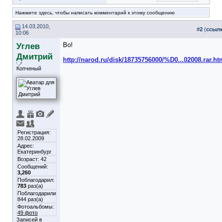
Нажмите здесь, чтобы написать комментарий к этому сообщению
14.03.2010,
#
2
(
ссыл
10:06
Углев
Во!
Дмитрий
http://narod.ru/disk/18735756000/%D0...02008.rar.ht
Копченый
Регистрация:
28.02.2009
Адрес:
Екатеринбург
Возраст: 42
Сообщений:
3,260
Поблагодарил:
783
раз(а)
Поблагодарили
844 раз(а)
Фотоальбомы:
49 фото
Записей в