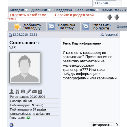
Ошибка
Закладки
Дневники
Поддержка
Сообщество
Комментарии к
Ответить в этой теме
Перейти в раздел этой
темы
Опции
13.03.2010, 23:51
#
1
(
ссылка
)
Солнышко
Тема:
Ищу информацию
V.I.P.
У кого есть кроссворд по
автоматике? Презентация по
развитию автоматики на
железнодорожном
транспорте??? Или какая
нибудь информация с
фотографиями или картинками.
Регистрация: 20.09.2009
Сообщений:
59
Поблагодарил:
9
раз(а)
Поблагодарили 57 раз(а)
Фотоальбомы:
не добавлял
Репутация:
12
0
Цитировать