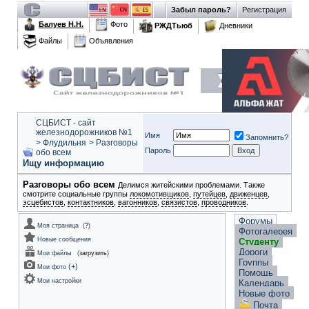
Забыл пароль?
Регистрация
Балуев Н.Н.
Фото
РЖДТьюб
Дневники
Файлы
Объявления
СЦБИСТ - сайт
железнодорожников №1
Имя
Запомнить?
>
Флудильня
>
Разговоры
Пароль
обо всем
Ищу информацию
Разговоры обо всем
Делимся житейскими проблемами. Также
смотрите социальные группы
локомотивщиков
,
путейцев
,
движенцев
,
эсцебистов
,
контактников
,
вагонников
,
связистов
,
проводников
.
Форумы
Моя страница
(
?
)
Фотогалерея
Новые сообщения
Студенту
Дороги
Мои файлы
(
загрузить
)
Группы
(
+
)
Мои фото
Помощь
Мои настройки
Календарь
Новые фото
Почта