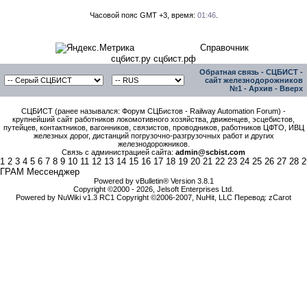
Часовой пояс GMT +3, время:
01:46
.
Справочник
сцбист.ру сцбист.рф
Обратная связь
-
СЦБИСТ -
сайт железнодорожников
№1
-
Архив
-
Вверх
СЦБИСТ (ранее назывался: Форум СЦБистов - Railway Automation Forum) -
крупнейший сайт работников локомотивного хозяйства, движенцев, эсцебистов,
путейцев, контактников, вагонников, связистов, проводников, работников ЦФТО, ИВЦ
железных дорог, дистанций погрузочно-разгрузочных работ и других
железнодорожников.
Связь с администрацией сайта:
admin@scbist.com
1
2
3
4
5
6
7
8
9
10
11
12
13
14
15
16
17
18
19
20
21
22
23
24
25
26
27
28
2
ГРАМ Мессенджер
Powered by vBulletin® Version 3.8.1
Copyright ©2000 - 2026, Jelsoft Enterprises Ltd.
Powered by NuWiki v1.3 RC1 Copyright ©2006-2007, NuHit, LLC Перевод: zCarot