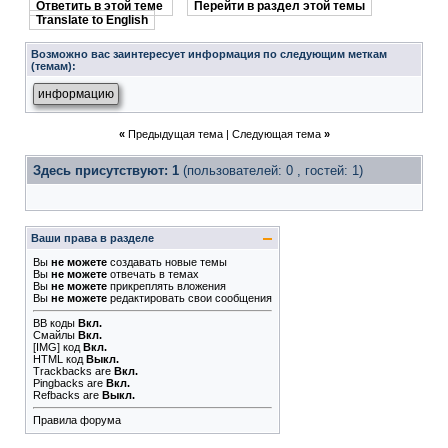
Ответить в этой теме
Перейти в раздел этой темы
Translate to English
Возможно вас заинтересует информация по следующим меткам
(темам):
информацию
«
Предыдущая тема
|
Следующая тема
»
Здесь присутствуют: 1
(пользователей: 0 , гостей: 1)
Ваши права в разделе
Вы
не можете
создавать новые темы
Вы
не можете
отвечать в темах
Вы
не можете
прикреплять вложения
Вы
не можете
редактировать свои сообщения
BB коды
Вкл.
Смайлы
Вкл.
[IMG]
код
Вкл.
HTML код
Выкл.
Trackbacks
are
Вкл.
Pingbacks
are
Вкл.
Refbacks
are
Выкл.
Правила форума