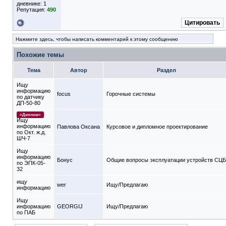
дневнике:
1
Репутация:
490
Цитировать
Нажмите здесь, чтобы написать комментарий к этому сообщению
Похожие темы
Тема
Автор
Раздел
Ищу
информацию
focus
Горочные системы
по датчику
ДП-50-80
=Диплом=
Ищу
информацию
Павлова Оксана
Курсовое и дипломное проектирование
по Окт. ж.д.
ШЧ-7
Ищу
информацию
Бонус
Общие вопросы эксплуатации устройств СЦБ
по ЭПК-05-
32
ищу
wer
Ищу/Предлагаю
информацию
Ищу
информацию
GEORGIJ
Ищу/Предлагаю
по ПАБ