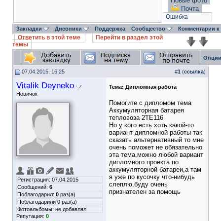
Новые фото
Почта
Ошибка
Закладки
Дневники
Поддержка
Сообщество
Комментарии к
Ответить в этой теме
Перейти в раздел этой
темы
Опции
07.04.2015, 16:25
#
1
(
ссылка
)
Vitalik Deyneko
Тема:
Дипломная работа
Новичок
Помогите с дипломом тема
Аккумуляторная батарея
тепловоза 2ТЕ116
Но у кого есть хоть какой-то
вариант дипломной работы так
сказать альтернативный то мне
очень поможет не обязательно
эта тема,можно любой вариант
дипломного проекта по
аккумуляторной батареи,а там
я уже по кусочку что-нибудь
Регистрация: 07.04.2015
слеплю,буду очень
Сообщений:
6
признателен за помощь
Поблагодарил:
0
раз(а)
Поблагодарили 0 раз(а)
Фотоальбомы:
не добавлял
Репутация:
0