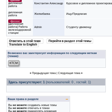
=Диплом=
дипломная
Константин Александр
Курсовое и дипломное проектиров
работа
дипломная
Жилкибаева
Ищу/Предлагаю
работа
=Диплом=
[Дипломная
работа] Работа
Admin
Студенту-движeнцу
железнодорожной
станции
Ответить в этой теме
Перейти в раздел этой темы
Translate to English
Возможно вас заинтересует информация по следующим меткам
(темам):
КТСМ
«
Предыдущая тема
|
Следующая тема
»
Здесь присутствуют: 1
(пользователей: 0 , гостей: 1)
Ваши права в разделе
Вы
не можете
создавать новые темы
Вы
не можете
отвечать в темах
Вы
не можете
прикреплять вложения