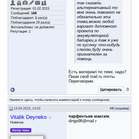
так сказать
альтернативный то
Регистрация: 01.02.2015
мне очень поможет не
Сообщений:
168
обязательно эта
Поблагодарил:
1
раз(а)
тема,можно любой
Поблагодарили 29 раз(а)
вариант дипломного
Фотоальбомы:
не добавлял
проекта по
Репутация:
1
аккумуляторной
батареи,а там я уже
по кусочку что-нибудь
слеплю,буду очень
признателен за
помощь
Есть материал по теме, надо?
Пиши свой mail.ru почты.
Переговорим.
0
Цитировать
Нажмите здесь, чтобы написать комментарий к этому сообщению
14.04.2015, 14:01
#
4
(
ссылка
)
Vitalik Deyneko
парфентьев максим
,
dingo96@mail.r
Новичок
Автор темы