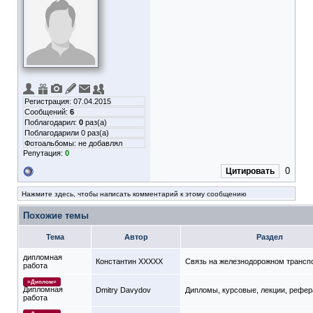
Регистрация: 07.04.2015
Сообщений:
6
Поблагодарил:
0
раз(а)
Поблагодарили 0 раз(а)
Фотоальбомы:
не добавлял
Репутация:
0
0
Цитировать
Нажмите здесь, чтобы написать комментарий к этому сообщению
Похожие темы
Тема
Автор
Раздел
дипломная
Константин XXXXX
Связь на железнодорожном трансп
работа
=Диплом=
Дипломная
Dmitry Davydov
Дипломы, курсовые, лекции, рефе
работа