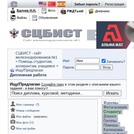
Забыл пароль?
Регистрация
Балуев Н.Н.
Фото
РЖДТьюб
Дневники
Файлы
Объявления
СЦБИСТ - сайт
железнодорожников №1
Имя
>
Помощь студентам,
Запомнить?
аспирантам, учащимся
>
Пароль
Ищу/Предлагаю
Дипломная работа
Ищу/Предлагаю
Создайте тему
в этом разделе с описанием вашего
задания - и вам помогут!
Форумы
Моя страница
(
?
)
Фотогалерея
Новые сообщения
Студенту
Дороги
Мои файлы
(
загрузить
)
Группы
(
+
)
Мои фото
Помощь
Мои настройки
Календарь