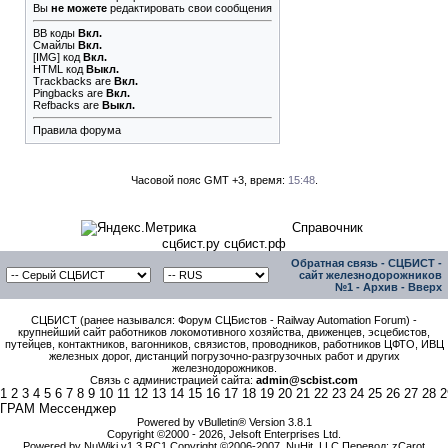
Вы
не можете
редактировать свои сообщения
BB коды
Вкл.
Смайлы
Вкл.
[IMG]
код
Вкл.
HTML код
Выкл.
Trackbacks
are
Вкл.
Pingbacks
are
Вкл.
Refbacks
are
Выкл.
Правила форума
Часовой пояс GMT +3, время:
15:48
.
Справочник
сцбист.ру сцбист.рф
Обратная связь
-
СЦБИСТ -
сайт железнодорожников
№1
-
Архив
-
Вверх
СЦБИСТ (ранее назывался: Форум СЦБистов - Railway Automation Forum) -
крупнейший сайт работников локомотивного хозяйства, движенцев, эсцебистов,
путейцев, контактников, вагонников, связистов, проводников, работников ЦФТО, ИВЦ
железных дорог, дистанций погрузочно-разгрузочных работ и других
железнодорожников.
Связь с администрацией сайта:
admin@scbist.com
1
2
3
4
5
6
7
8
9
10
11
12
13
14
15
16
17
18
19
20
21
22
23
24
25
26
27
28
2
ГРАМ Мессенджер
Powered by vBulletin® Version 3.8.1
Copyright ©2000 - 2026, Jelsoft Enterprises Ltd.
Powered by NuWiki v1.3 RC1 Copyright ©2006-2007, NuHit, LLC Перевод: zCarot