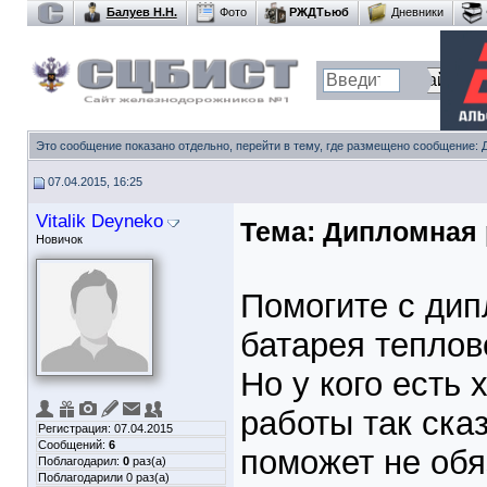
Балуев Н.Н.
Фото
РЖДТьюб
Дневники
Это сообщение показано отдельно, перейти в тему, где размещено сообщение:
07.04.2015, 16:25
Vitalik Deyneko
Тема:
Дипломная 
Новичок
Помогите с ди
батарея теплов
Но у кого есть 
работы так ска
Регистрация: 07.04.2015
Сообщений:
6
поможет не обя
Поблагодарил:
0
раз(а)
Поблагодарили 0 раз(а)