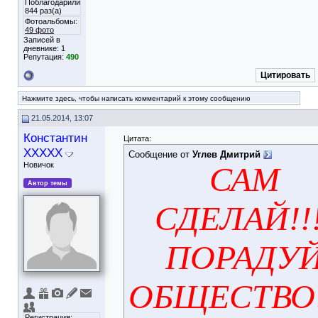
Поблагодарили
844 раз(а)
Фотоальбомы:
49 фото
Записей в
дневнике:
1
Репутация:
490
Цитировать
Нажмите здесь, чтобы написать комментарий к этому сообщению
21.05.2014, 13:07
Константин
Цитата:
XXXXX
Сообщение от
Углев Дмитрий
Новичок
САМ
Автор темы
СДЕЛАЙ!!!
ПОРАДУ
ОБЩЕСТВО!
Регистрация: