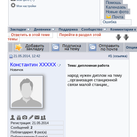
Мои фото
Помощь
Мои настройки
Календарь
Новые фото
Почта
Ошибка
Закладки
Дневники
Поддержка
Сообщество
Комментарии к
Ответить в этой теме
Перейти в раздел этой
темы
Опции
21.05.2014, 12:42
#
1
(
ссылка
)
Константин XXXXX
Тема:
дипломная работа
Новичок
народ нужен диплом на тему
,,организация станционной
связи малой станции,,
Регистрация: 21.05.2014
Сообщений:
2
Поблагодарил:
0
раз(а)
Поблагодарили 0 раз(а)