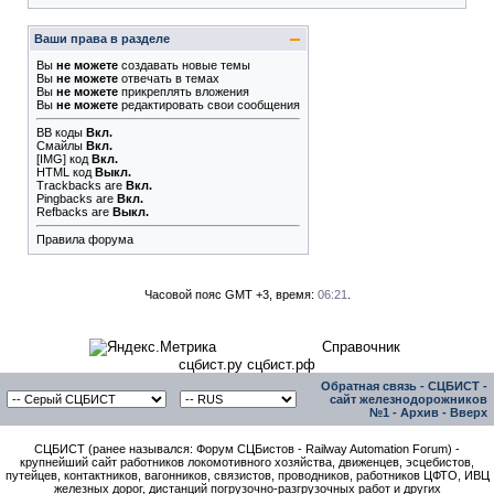
Ваши права в разделе
Вы
не можете
создавать новые темы
Вы
не можете
отвечать в темах
Вы
не можете
прикреплять вложения
Вы
не можете
редактировать свои сообщения
BB коды
Вкл.
Смайлы
Вкл.
[IMG]
код
Вкл.
HTML код
Выкл.
Trackbacks
are
Вкл.
Pingbacks
are
Вкл.
Refbacks
are
Выкл.
Правила форума
Часовой пояс GMT +3, время:
06:21
.
Справочник
сцбист.ру сцбист.рф
Обратная связь
-
СЦБИСТ -
сайт железнодорожников
№1
-
Архив
-
Вверх
СЦБИСТ (ранее назывался: Форум СЦБистов - Railway Automation Forum) -
крупнейший сайт работников локомотивного хозяйства, движенцев, эсцебистов,
путейцев, контактников, вагонников, связистов, проводников, работников ЦФТО, ИВЦ
железных дорог, дистанций погрузочно-разгрузочных работ и других