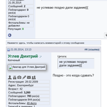
21.05.2014
Сообщений:
2
не успеваю поздно дали задание(((
Поблагодарил:
0
раз(а)
Поблагодарили 0
раз(а)
Фотоальбомы:
не
добавлял
Репутация:
0
Нажмите здесь, чтобы написать комментарий к этому сообщению
21.05.2014, 13:13
#
4
(
ссылка
)
Углев Дмитрий
Цитата:
Копченый
не успеваю поздно
дали задание(((
Поздно - это когда сдавать?
Регистрация: 28.02.2009
Адрес: Екатеринбург
Возраст: 42
Сообщений:
3,260
Поблагодарил:
783
раз(а)
Поблагодарили 844 раз(а)
Фотоальбомы:
49 фото
Записей в дневнике:
1