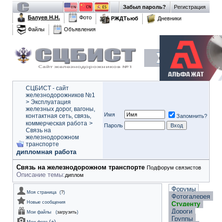
Забыл пароль?
Регистрация
Балуев Н.Н.
Фото
РЖДТьюб
Дневники
Файлы
Объявления
СЦБИСТ - сайт
железнодорожников №1
>
Эксплуатация
железных дорог, вагоны,
Имя
контактная сеть, связь,
Запомнить?
коммерческая работа
>
Пароль
Связь на
железнодорожном
транспорте
дипломная работа
Связь на железнодорожном транспорте
Подфорум связистов
Описание темы:
диплом
Форумы
Моя страница
(
?
)
Фотогалерея
Новые сообщения
Студенту
Дороги
Мои файлы
(
загрузить
)
Группы
(
+
)