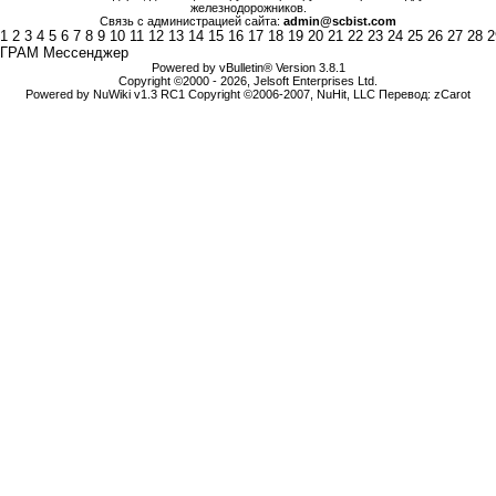
железнодорожников.
Связь с администрацией сайта:
admin@scbist.com
1
2
3
4
5
6
7
8
9
10
11
12
13
14
15
16
17
18
19
20
21
22
23
24
25
26
27
28
2
ГРАМ Мессенджер
Powered by vBulletin® Version 3.8.1
Copyright ©2000 - 2026, Jelsoft Enterprises Ltd.
Powered by NuWiki v1.3 RC1 Copyright ©2006-2007, NuHit, LLC Перевод: zCarot