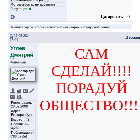
Фотоальбомы:
не добавлял
Репутация:
0
0
Цитировать
Нажмите здесь, чтобы написать комментарий к этому сообщению
21.05.2014,
#
2
(
ссыл
13:04
Углев
САМ
Дмитрий
Копченый
СДЕЛАЙ!!!!
ПОРАДУЙ
ОБЩЕСТВО!!!
Регистрация:
28.02.2009
Адрес:
Екатеринбург
Возраст: 42
Сообщений:
3,260
Поблагодарил:
783
раз(а)