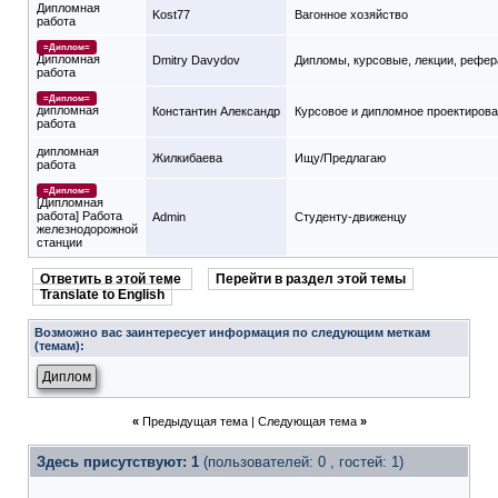
Дипломная
Kost77
Вагонное хозяйство
работа
=Диплом=
Дипломная
Dmitry Davydov
Дипломы, курсовые, лекции, рефе
работа
=Диплом=
дипломная
Константин Александр
Курсовое и дипломное проектиров
работа
дипломная
Жилкибаева
Ищу/Предлагаю
работа
=Диплом=
[Дипломная
работа] Работа
Admin
Студенту-движeнцу
железнодорожной
станции
Ответить в этой теме
Перейти в раздел этой темы
Translate to English
Возможно вас заинтересует информация по следующим меткам
(темам):
Диплом
«
Предыдущая тема
|
Следующая тема
»
Здесь присутствуют: 1
(пользователей: 0 , гостей: 1)