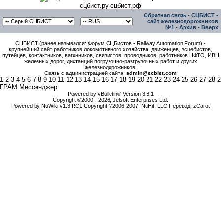
сцбист.ру сцбист.рф
Обратная связь
-
СЦБИСТ -
сайт железнодорожников
№1
-
Архив
-
Вверх
СЦБИСТ (ранее назывался: Форум СЦБистов - Railway Automation Forum) -
крупнейший сайт работников локомотивного хозяйства, движенцев, эсцебистов,
путейцев, контактников, вагонников, связистов, проводников, работников ЦФТО, ИВЦ
железных дорог, дистанций погрузочно-разгрузочных работ и других
железнодорожников.
Связь с администрацией сайта:
admin@scbist.com
1
2
3
4
5
6
7
8
9
10
11
12
13
14
15
16
17
18
19
20
21
22
23
24
25
26
27
28
2
ГРАМ Мессенджер
Powered by vBulletin® Version 3.8.1
Copyright ©2000 - 2026, Jelsoft Enterprises Ltd.
Powered by NuWiki v1.3 RC1 Copyright ©2006-2007, NuHit, LLC Перевод: zCarot