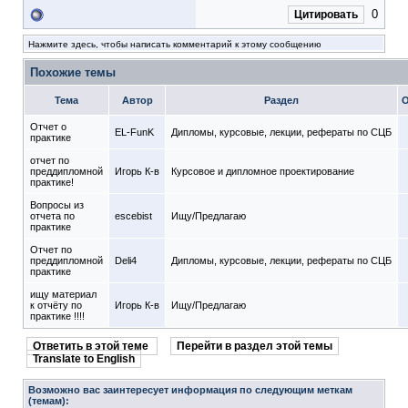
0
Цитировать
Нажмите здесь, чтобы написать комментарий к этому сообщению
Похожие темы
Тема
Автор
Раздел
О
Отчет о
EL-FunK
Дипломы, курсовые, лекции, рефераты по СЦБ
практике
отчет по
преддипломной
Игорь К-в
Курсовое и дипломное проектирование
практике!
Вопросы из
отчета по
escebist
Ищу/Предлагаю
практике
Отчет по
преддипломной
Deli4
Дипломы, курсовые, лекции, рефераты по СЦБ
практике
ищу материал
к отчёту по
Игорь К-в
Ищу/Предлагаю
практике !!!!
Ответить в этой теме
Перейти в раздел этой темы
Translate to English
Возможно вас заинтересует информация по следующим меткам
(темам):