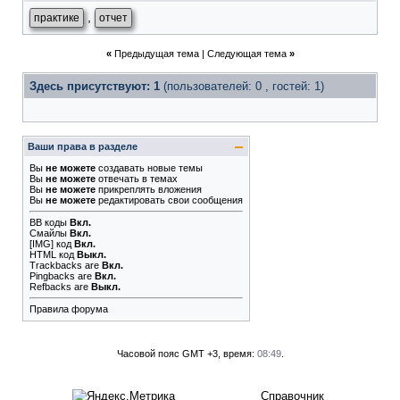
,
практике
отчет
«
Предыдущая тема
|
Следующая тема
»
Здесь присутствуют: 1
(пользователей: 0 , гостей: 1)
Ваши права в разделе
Вы
не можете
создавать новые темы
Вы
не можете
отвечать в темах
Вы
не можете
прикреплять вложения
Вы
не можете
редактировать свои сообщения
BB коды
Вкл.
Смайлы
Вкл.
[IMG]
код
Вкл.
HTML код
Выкл.
Trackbacks
are
Вкл.
Pingbacks
are
Вкл.
Refbacks
are
Выкл.
Правила форума
Часовой пояс GMT +3, время:
08:49
.
Справочник