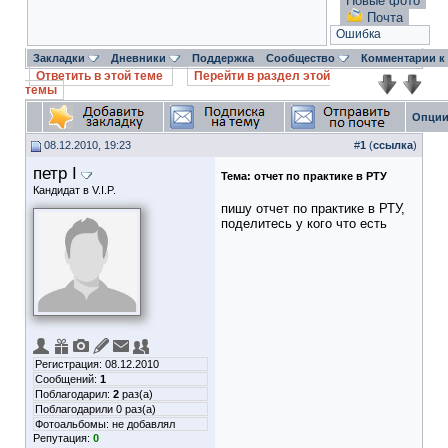
Новые фото
Почта
Ошибка
Закладки
Дневники
Поддержка
Сообщество
Комментарии к
Ответить в этой теме
Перейти в раздел этой
темы
Опции
08.12.2010, 19:23
#
1
(
ссылка
)
петр I
Тема:
отчет по практике в РТУ
Кандидат в V.I.P.
пишу отчет по практике в РТУ,
поделитесь у кого что есть
Регистрация: 08.12.2010
Сообщений:
1
Поблагодарил:
2
раз(а)
Поблагодарили 0 раз(а)
Фотоальбомы:
не добавлял
Репутация:
0