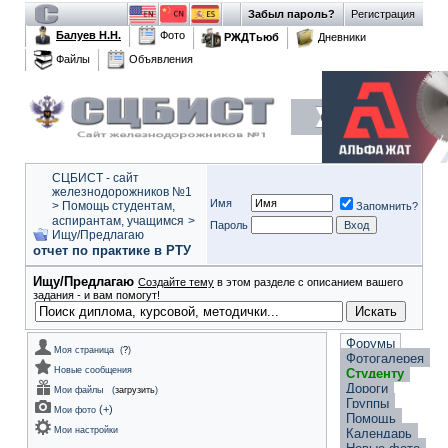
Забыл пароль?
Регистрация
Балуев Н.Н.
Фото
РЖДТьюб
Дневники
Файлы
Объявления
СЦБИСТ - сайт
железнодорожников №1
Имя
>
Помощь студентам,
Запомнить?
аспирантам, учащимся
>
Пароль
Ищу/Предлагаю
отчет по практике в РТУ
Ищу/Предлагаю
Создайте тему
в этом разделе с описанием вашего
задания - и вам помогут!
Форумы
Моя страница
(
?
)
Фотогалерея
Новые сообщения
Студенту
Дороги
Мои файлы
(
загрузить
)
Группы
(
+
)
Мои фото
Помощь
Мои настройки
Календарь