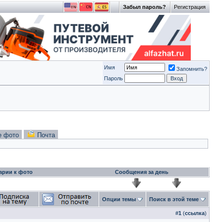
Забыл пароль?
Регистрация
Имя
Запомнить?
Пароль
е фото
Почта
арии к фото
Сообщения за день
Опции темы
Поиск в этой теме
#
1
(
ссылка
)