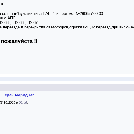
!!!!
ов со шлагбаумами типа ПАШ-1 и чертежа №26065У.00.00
ов с АПС
У-63 , ШУ-66 , ПУ-67
а переезде и перекрытия светофоров,ограждающих переезд,при включен
пожалуйста !!
,
_...ерен морид.rar
3.10.2009 в
09:46
.