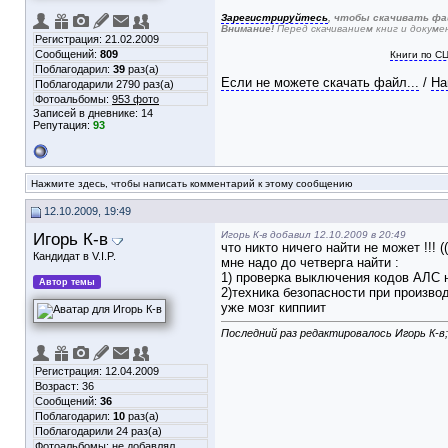
Зарегистрируйтесь
, чтобы скачивать фа
Внимание!
Перед скачиванием книг и докум
Регистрация: 21.02.2009
Сообщений:
809
Книги по С
Поблагодарил:
39
раз(а)
Если не можете скачать файл...
/
На
Поблагодарили 2790 раз(а)
Фотоальбомы:
953 фото
Записей в дневнике:
14
Репутация:
93
Нажмите здесь, чтобы написать комментарий к этому сообщению
12.10.2009, 19:49
Игорь К-в
Игорь К-в добавил 12.10.2009 в 20:49
что никто ничего найти не может !!! ((
Кандидат в V.I.P.
мне надо до четверга найти :
1) проверка выключения кодов АЛС 
Автор темы
2)техника безопасности при произво
уже мозг киппиит
Последний раз редактировалось Игорь К-в;
Регистрация: 12.04.2009
Возраст: 36
Сообщений:
36
Поблагодарил:
10
раз(а)
Поблагодарили 24 раз(а)
Фотоальбомы:
не добавлял