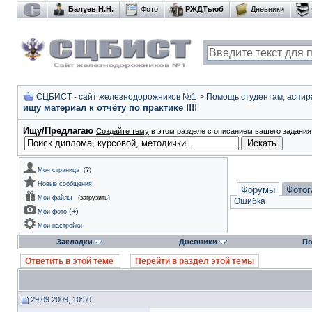
Балуев Н.Н.
Фото
РЖДТьюб
Дневники
СЦБИСТ - сайт железнодорожников №1
>
Помощь студентам, аспир
ищу материал к отчёту по практике !!!!
Ищу/Предлагаю
Создайте тему
в этом разделе с описанием вашего задания 
Моя страница
(
?
)
Новые сообщения
Форумы
Фотог
Мои файлы
(
загрузить
)
Ошибка
(
+
)
Мои фото
Мои настройки
Закладки
Дневники
По
Ответить в этой теме
Перейти в раздел этой темы
29.09.2009, 10:50