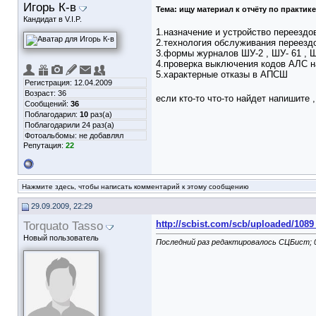
Игорь К-в
Тема:
ищу материал к отчёту по практике 
Кандидат в V.I.P.
1.назначение и устройство переезд
2.технология обслуживания переезд
3.формы журналов ШУ-2 , ШУ- 61 , Ш
4.проверка выключения кодов АЛС н
5.характерные отказы в АПСШ
Регистрация: 12.04.2009
Возраст: 36
если кто-то что-то найдет напишите 
Сообщений:
36
Поблагодарил:
10
раз(а)
Поблагодарили 24 раз(а)
Фотоальбомы:
не добавлял
Репутация:
22
Нажмите здесь, чтобы написать комментарий к этому сообщению
29.09.2009, 22:29
Torquato Tasso
http://scbist.com/scb/uploaded/1089
Новый пользователь
Последний раз редактировалось СЦБист; 0