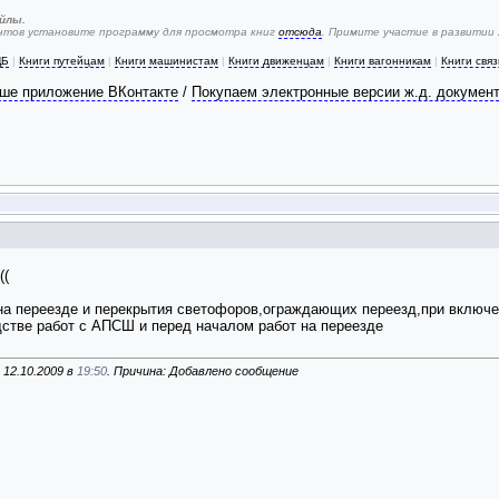
йлы.
ентов установите программу для просмотра книг
отсюда
. Примите участие в развитии
ЦБ
|
Книги путейцам
|
Книги машинистам
|
Книги движенцам
|
Книги вагонникам
|
Книги свя
ше приложение ВКонтакте
/
Покупаем электронные версии ж.д. докумен
((
на переезде и перекрытия светофоров,ограждающих переезд,при включе
дстве работ с АПСШ и перед началом работ на переезде
 12.10.2009 в
19:50
. Причина: Добавлено сообщение