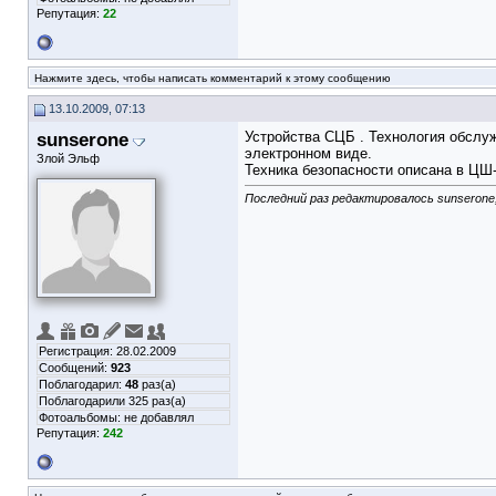
Репутация:
22
Нажмите здесь, чтобы написать комментарий к этому сообщению
13.10.2009, 07:13
sunserone
Устройства СЦБ . Технология обслуж
электронном виде.
Злой Эльф
Техника безопасности описана в ЦШ-
Последний раз редактировалось sunserone;
Регистрация: 28.02.2009
Сообщений:
923
Поблагодарил:
48
раз(а)
Поблагодарили 325 раз(а)
Фотоальбомы:
не добавлял
Репутация:
242