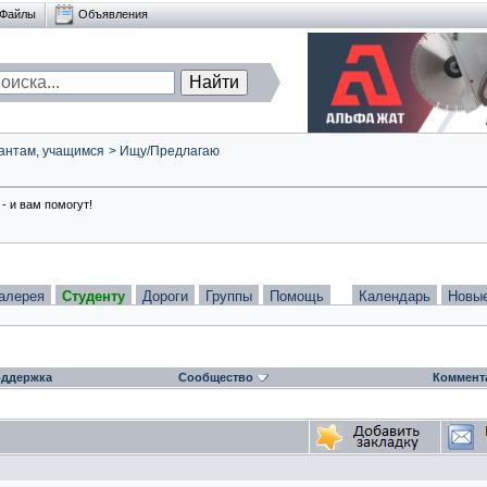
Файлы
Объявления
антам, учащимся
>
Ищу/Предлагаю
- и вам помогут!
алерея
Студенту
Дороги
Группы
Помощь
Календарь
Новы
ддержка
Сообщество
Коммент