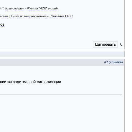
 ж/д
вики-словаря
/
Журнал "АСИ" онлайн
зистам
|
Книги по метрополитенам
|
Указания ГТСС
тов
0
Цитировать
#
7
(
ссылка
)
нии заградительной сигнализации