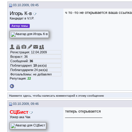
03.10.2009, 09:45
Игорь К-в
ч то -то не открывается ваша ссылк
Кандидат в V.I.P.
Автор темы
Регистрация: 12.04.2009
Возраст: 36
Сообщений:
36
Поблагодарил:
10
раз(а)
Поблагодарили 24 раз(а)
Фотоальбомы:
не добавлял
Репутация:
22
Нажмите здесь, чтобы написать комментарий к этому сообщению
03.10.2009, 09:46
СЦБист
теперь открывается
__________________
Уокер ака Чак