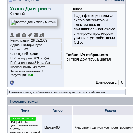
01.04.2012, 11:26
#
4
(
ссылка
)
Углев Дмитрий
Цитата:
Копченый
Нада функциональная
схема алгоритма и
электрическая
принципиальная схема
с микроконтроллером
увязки с устройствами
Регистрация: 28.02.2009
СЦБ.
Адрес: Екатеринбург
Возраст: 42
Сообщений:
3,260
Тюбик. Из избранного
Поблагодарил:
783
раз(а)
"Я твоя дом труба шатал"
Поблагодарили 844 раз(а)
Фотоальбомы:
49 фото
Записей в дневнике:
1
Репутация:
490
0
Цитировать
Нажмите здесь, чтобы написать комментарий к этому сообщению
Похожие темы
Тема
Автор
Раздел
=Курсовая работа=
"Разработка
централизованной
Максим90
Курсовое и дипломное проектировани
системы
микропроцессорной