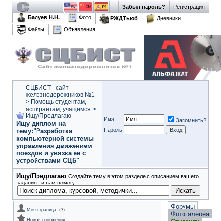
Забыл пароль?
Регистрация
Балуев Н.Н.
Фото
РЖДТьюб
Дневники
Файлы
Объявления
СЦБИСТ - сайт
железнодорожников №1
>
Помощь студентам,
аспирантам, учащимся
>
Ищу/Предлагаю
Имя
Запомнить?
Ищу диплом на
Пароль
тему:"Разработка
компьютерной системы
управления движением
поездов и увязка ее с
устройствами СЦБ"
Ищу/Предлагаю
Создайте тему
в этом разделе с описанием вашего
задания - и вам помогут!
Форумы
Моя страница
(
?
)
Фотогалерея
Новые сообщения