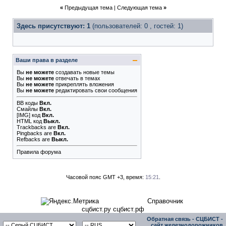
«
Предыдущая тема
|
Следующая тема
»
Здесь присутствуют: 1
(пользователей: 0 , гостей: 1)
Ваши права в разделе
Вы
не можете
создавать новые темы
Вы
не можете
отвечать в темах
Вы
не можете
прикреплять вложения
Вы
не можете
редактировать свои сообщения
BB коды
Вкл.
Смайлы
Вкл.
[IMG]
код
Вкл.
HTML код
Выкл.
Trackbacks
are
Вкл.
Pingbacks
are
Вкл.
Refbacks
are
Выкл.
Правила форума
Часовой пояс GMT +3, время:
15:21
.
Справочник
сцбист.ру сцбист.рф
Обратная связь
-
СЦБИСТ -
сайт железнодорожников