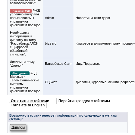
автоблокировки"
РЖД
[Новости РЖД]
успешно внедряют
новые системы
Admin
Новости на сети дорог
управления
движением поездов
Необходима
информация к
диплому на тему
"Разработка АЛСН
blizzard
Курсовое и дипломное проектировани
с цифровой
обработкой
сигналов".
Диплом на тему
Батырбеков Саят
Ищу/Предлагаю
"Диалог"
А. Д.
=Методичка=
Манаков -
Телемеханические
СЦБист
Дипломы, курсовые, лекции, реферат
системы
управления
движением поездов
Ответить в этой теме
Перейти в раздел этой темы
Translate to English
Возможно вас заинтересует информация по следующим меткам
(темам):
Диплом