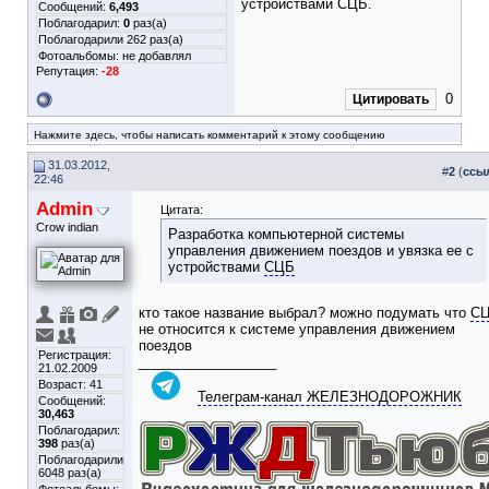
устройствами СЦБ.
Сообщений:
6,493
Поблагодарил:
0
раз(а)
Поблагодарили 262 раз(а)
Фотоальбомы:
не добавлял
Репутация:
-28
0
Цитировать
Нажмите здесь, чтобы написать комментарий к этому сообщению
31.03.2012,
#
2
(
ссы
22:46
Admin
Цитата:
Crow indian
Разработка компьютерной системы
управления движением поездов и увязка ее с
устройствами
СЦБ
кто такое название выбрал? можно подумать что
С
не относится к системе управления движением
поездов
Регистрация:
__________________
21.02.2009
Возраст: 41
Телеграм-канал ЖЕЛЕЗНОДОРОЖНИК
Сообщений:
30,463
Поблагодарил:
398
раз(а)
Поблагодарили
6048 раз(а)