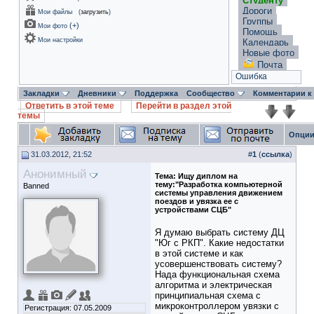
Студенту
Дороги
Мои файлы
(
загрузить
)
Группы
(
+
)
Мои фото
Помощь
Мои настройки
Календарь
Новые фото
Почта
Ошибка
Закладки
Дневники
Поддержка
Сообщество
Комментарии к
Ответить в этой теме
Перейти в раздел этой
темы
Опции
31.03.2012, 21:52
#
1
(
ссылка
)
Анонимный
Тема:
Ищу диплом на
тему:"Разработка компьютерной
Banned
системы управления движением
поездов и увязка ее с
устройствами СЦБ"
Я думаю выбрать систему ДЦ
"Юг с РКП". Какие недостатки
в этой системе и как
усовершенствовать систему?
Нада функциональная схема
алгоритма и электрическая
принципиальная схема с
микроконтроллером увязки с
Регистрация: 07.05.2009