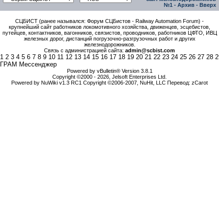
№1
-
Архив
-
Вверх
СЦБИСТ (ранее назывался: Форум СЦБистов - Railway Automation Forum) -
крупнейший сайт работников локомотивного хозяйства, движенцев, эсцебистов,
путейцев, контактников, вагонников, связистов, проводников, работников ЦФТО, ИВЦ
железных дорог, дистанций погрузочно-разгрузочных работ и других
железнодорожников.
Связь с администрацией сайта:
admin@scbist.com
1
2
3
4
5
6
7
8
9
10
11
12
13
14
15
16
17
18
19
20
21
22
23
24
25
26
27
28
2
ГРАМ Мессенджер
Powered by vBulletin® Version 3.8.1
Copyright ©2000 - 2026, Jelsoft Enterprises Ltd.
Powered by NuWiki v1.3 RC1 Copyright ©2006-2007, NuHit, LLC Перевод: zCarot