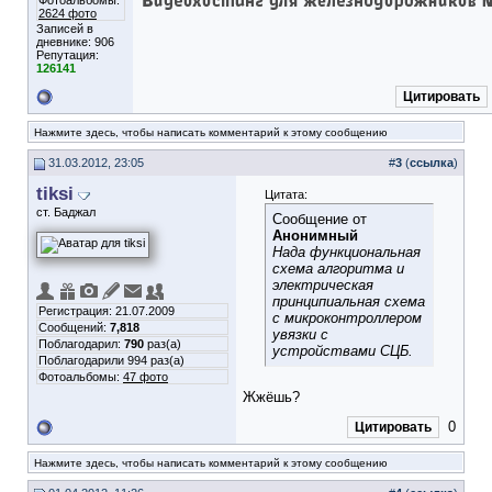
Фотоальбомы:
2624 фото
Записей в
дневнике:
906
Репутация:
126141
Цитировать
Нажмите здесь, чтобы написать комментарий к этому сообщению
31.03.2012, 23:05
#
3
(
ссылка
)
tiksi
Цитата:
ст. Баджал
Сообщение от
Анонимный
Нада функциональная
схема алгоритма и
электрическая
принципиальная схема
Регистрация: 21.07.2009
с микроконтроллером
Сообщений:
7,818
увязки с
Поблагодарил:
790
раз(а)
устройствами СЦБ.
Поблагодарили 994 раз(а)
Фотоальбомы:
47 фото
Жжёшь?
0
Цитировать
Нажмите здесь, чтобы написать комментарий к этому сообщению