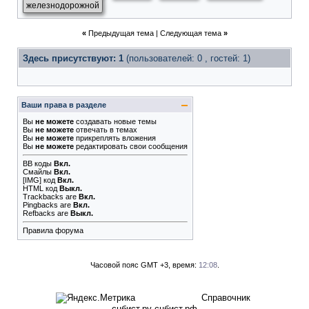
железнодорожной
«
Предыдущая тема
|
Следующая тема
»
Здесь присутствуют: 1
(пользователей: 0 , гостей: 1)
Ваши права в разделе
Вы
не можете
создавать новые темы
Вы
не можете
отвечать в темах
Вы
не можете
прикреплять вложения
Вы
не можете
редактировать свои сообщения
BB коды
Вкл.
Смайлы
Вкл.
[IMG]
код
Вкл.
HTML код
Выкл.
Trackbacks
are
Вкл.
Pingbacks
are
Вкл.
Refbacks
are
Выкл.
Правила форума
Часовой пояс GMT +3, время:
12:08
.
Справочник
сцбист.ру сцбист.рф