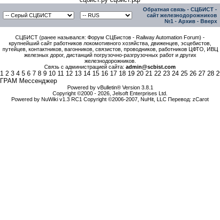
Обратная связь
-
СЦБИСТ -
сайт железнодорожников
№1
-
Архив
-
Вверх
СЦБИСТ (ранее назывался: Форум СЦБистов - Railway Automation Forum) -
крупнейший сайт работников локомотивного хозяйства, движенцев, эсцебистов,
путейцев, контактников, вагонников, связистов, проводников, работников ЦФТО, ИВЦ
железных дорог, дистанций погрузочно-разгрузочных работ и других
железнодорожников.
Связь с администрацией сайта:
admin@scbist.com
1
2
3
4
5
6
7
8
9
10
11
12
13
14
15
16
17
18
19
20
21
22
23
24
25
26
27
28
2
ГРАМ Мессенджер
Powered by vBulletin® Version 3.8.1
Copyright ©2000 - 2026, Jelsoft Enterprises Ltd.
Powered by NuWiki v1.3 RC1 Copyright ©2006-2007, NuHit, LLC Перевод: zCarot