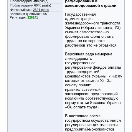
регулирования в
Поблагодарил:
398
раз(а)
железнодорожной отрасли
Поблагодарили 6048 раз(а)
Фотоальбомы:
2624 фото
Записей в дневнике:
905
Государственная
Репутация:
126141
администрация
железнодорожного транспорта
Украины («Укрза-лизныця», УЗ)
сможет самостоятельно
формировать фонд оплаты
труда, но на зарплате
работников это не отразится.
Верховная рада намерена
ликвидировать
государственное
регулирование фондов оплаты
труда предприятий-
монополистов Украины, к числу
которых относится УЗ. За
основу принят
правительственный
законопроект, предлагающий
исключить соответствующую
норму статьи 8 закона Украины
«Об оплате труда».
В настоящее время
государством осуществляется
регулирование деятельности
предприятий-монополистов