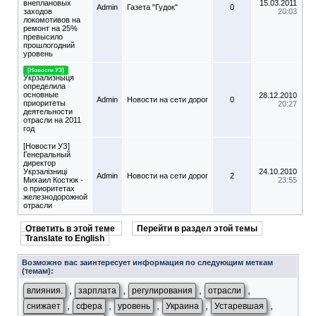
внеплановых
15.03.2011
Admin
Газета "Гудок"
0
заходов
20:03
локомотивов на
ремонт на 25%
превысило
прошлогодний
уровень
[Новости УЗ]
Укрзализныця
определила
основные
28.12.2010
Admin
Новости на сети дорог
0
приоритеты
20:27
деятельности
отрасли на 2011
год
[Новости УЗ]
Генеральный
директор
Укрзалізниці
24.10.2010
Admin
Новости на сети дорог
2
Михаил Костюк -
23:55
о приоритетах
железнодорожной
отрасли
Ответить в этой теме
Перейти в раздел этой темы
Translate to English
Возможно вас заинтересует информация по следующим меткам
(темам):
,
,
,
,
влияния.
зарплата
регулирования
отрасли
,
,
,
,
,
снижает
сфера
уровень
Украина
Устаревшая