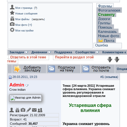
Форумы
Моя страница
(
?
)
Фотогалерея
Новые сообщения
Студенту
Дороги
Мои файлы
(
загрузить
)
Группы
(
+
)
Мои фото
Помощь
Мои настройки
Календарь
Новые фото
Почта
Ошибка
Закладки
Дневники
Поддержка
Сообщество
Комментарии к
Ответить в этой теме
Перейти в раздел этой
темы
Опции
28.03.2011, 19:23
#
1
(
ссылка
)
Admin
Тема:
[24 марта 2011] Устаревшая
сфера влияния. Украина снижает
Crow indian
уровень регулирования в
железнодорожной отрасли
Устаревшая сфера
влияния
Регистрация: 21.02.2009
Возраст: 41
Украина снижает уровень
Сообщений:
30,457