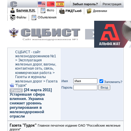
Забыл пароль?
Регистрация
Балуев Н.Н.
Фото
РЖДТьюб
Дневники
Файлы
Объявления
СЦБИСТ - сайт
железнодорожников №1
>
Эксплуатация
железных дорог, вагоны,
контактная сеть, связь,
коммерческая работа
>
Газеты и журналы
железных дорог
>
Газета
Имя
Запомнить?
"Гудок"
Пароль
[24 марта 2011]
[Гудок]
Устаревшая сфера
влияния. Украина
снижает уровень
регулирования в
железнодорожной
отрасли
Газета "Гудок"
Главное печатное издание ОАО "Российские железные
дороги"