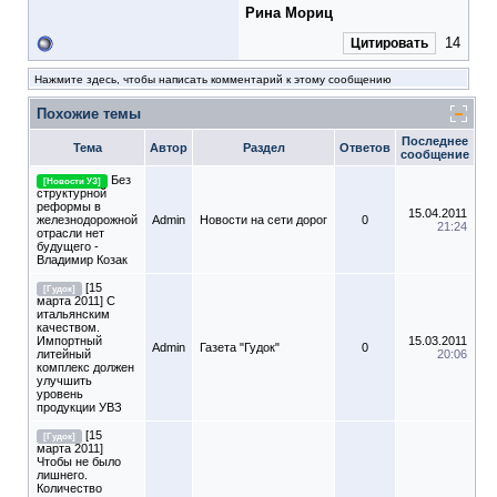
Рина Мориц
14
Цитировать
Нажмите здесь, чтобы написать комментарий к этому сообщению
Похожие темы
Последнее
Тема
Автор
Раздел
Ответов
сообщение
Без
[Новости УЗ]
структурной
реформы в
15.04.2011
железнодорожной
Admin
Новости на сети дорог
0
21:24
отрасли нет
будущего -
Владимир Козак
[15
[Гудок]
марта 2011] С
итальянским
качеством.
Импортный
15.03.2011
Admin
Газета "Гудок"
0
литейный
20:06
комплекс должен
улучшить
уровень
продукции УВЗ
[15
[Гудок]
марта 2011]
Чтобы не было
лишнего.
Количество