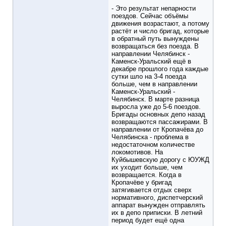
- Это результат непарности
поездов. Сейчас объёмы
движения возрастают, а потому
растёт и число бригад, которые
в обратный путь вынуждены
возвращаться без поезда. В
направлении Челябинск -
Каменск-Уральский ещё в
декабре прошлого года каждые
сутки шло на 3-4 поезда
больше, чем в направлении
Каменск-Уральский -
Челябинск. В марте разница
выросла уже до 5-6 поездов.
Бригады основных депо назад
возвращаются пассажирами. В
направлении от Кропачёва до
Челябинска - проблема в
недостаточном количестве
локомотивов. На
Куйбышевскую дорогу с ЮУЖД
их уходит больше, чем
возвращается. Когда в
Кропачёве у бригад
затягивается отдых сверх
нормативного, диспетчерский
аппарат вынужден отправлять
их в депо приписки. В летний
период будет ещё одна