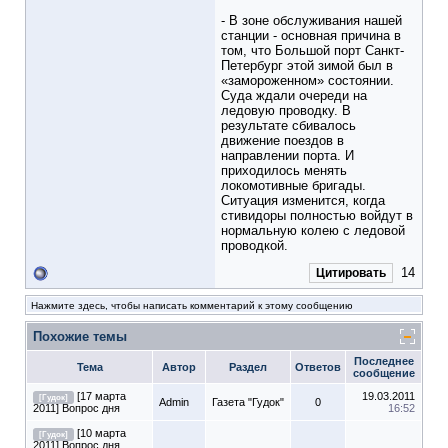
- В зоне обслуживания нашей
станции - основная причина в
том, что Большой порт Санкт-
Петербург этой зимой был в
«замороженном» состоянии.
Суда ждали очереди на
ледовую проводку. В
результате сбивалось
движение поездов в
направлении порта. И
приходилось менять
локомотивные бригады.
Ситуация изменится, когда
стивидоры полностью войдут в
нормальную колею с ледовой
проводкой.
14
Цитировать
Нажмите здесь, чтобы написать комментарий к этому сообщению
Похожие темы
Последнее
Тема
Автор
Раздел
Ответов
сообщение
[17 марта
19.03.2011
[Гудок]
Admin
Газета "Гудок"
0
2011] Вопрос дня
16:52
[10 марта
[Гудок]
2011] Вопрос дня.