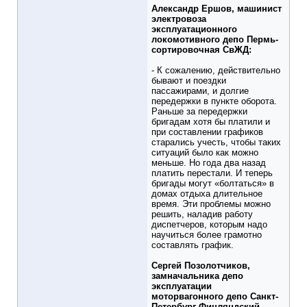
Александр Ершов, машинист
электровоза
эксплуатационного
локомотивного депо Пермь-
сортировочная СвЖД:
- К сожалению, действительно
бывают и поездки
пассажирами, и долгие
передержки в пункте оборота.
Раньше за передержки
бригадам хотя бы платили и
при составлении графиков
старались учесть, чтобы таких
ситуаций было как можно
меньше. Но года два назад
платить перестали. И теперь
бригады могут «болтаться» в
домах отдыха длительное
время. Эти проблемы можно
решить, наладив работу
диспетчеров, которым надо
научиться более грамотно
составлять график.
Сергей Позолотчиков,
замначальника депо
эксплуатации
моторвагонного депо Санкт-
Петербург-Финляндский