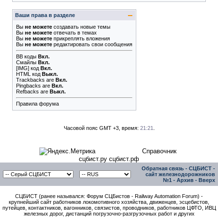
Ваши права в разделе
Вы
не можете
создавать новые темы
Вы
не можете
отвечать в темах
Вы
не можете
прикреплять вложения
Вы
не можете
редактировать свои сообщения
BB коды
Вкл.
Смайлы
Вкл.
[IMG]
код
Вкл.
HTML код
Выкл.
Trackbacks
are
Вкл.
Pingbacks
are
Вкл.
Refbacks
are
Выкл.
Правила форума
Часовой пояс GMT +3, время:
21:21
.
Справочник
сцбист.ру сцбист.рф
Обратная связь
-
СЦБИСТ -
сайт железнодорожников
№1
-
Архив
-
Вверх
СЦБИСТ (ранее назывался: Форум СЦБистов - Railway Automation Forum) -
крупнейший сайт работников локомотивного хозяйства, движенцев, эсцебистов,
путейцев, контактников, вагонников, связистов, проводников, работников ЦФТО, ИВЦ
железных дорог, дистанций погрузочно-разгрузочных работ и других