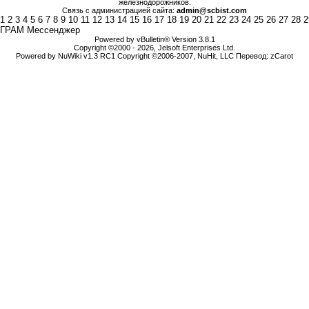
железнодорожников.
Связь с администрацией сайта:
admin@scbist.com
1
2
3
4
5
6
7
8
9
10
11
12
13
14
15
16
17
18
19
20
21
22
23
24
25
26
27
28
2
ГРАМ Мессенджер
Powered by vBulletin® Version 3.8.1
Copyright ©2000 - 2026, Jelsoft Enterprises Ltd.
Powered by NuWiki v1.3 RC1 Copyright ©2006-2007, NuHit, LLC Перевод: zCarot