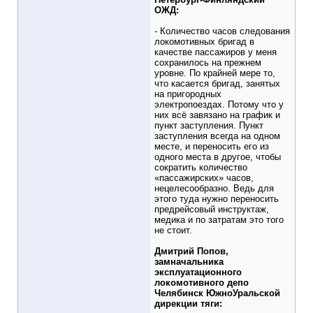
ОЖД:
- Количество часов следования
локомотивных бригад в
качестве пассажиров у меня
сохранилось на прежнем
уровне. По крайней мере то,
что касается бригад, занятых
на пригородных
электропоездах. Потому что у
них всё завязано на график и
пункт заступления. Пункт
заступления всегда на одном
месте, и переносить его из
одного места в другое, чтобы
сократить количество
«пассажирских» часов,
нецелесообразно. Ведь для
этого туда нужно переносить
предрейсовый инструктаж,
медика и по затратам это того
не стоит.
Дмитрий Попов,
замначальника
эксплуатационного
локомотивного депо
Челябинск ЮжноУральской
дирекции тяги: