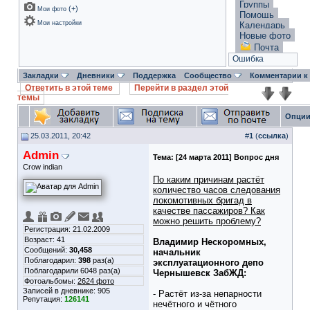
Группы
(
+
)
Мои фото
Помощь
Мои настройки
Календарь
Новые фото
Почта
Ошибка
Закладки
Дневники
Поддержка
Сообщество
Комментарии к
Ответить в этой теме
Перейти в раздел этой
темы
Опции
25.03.2011, 20:42
#
1
(
ссылка
)
Admin
Тема:
[24 марта 2011] Вопрос дня
Crow indian
По каким причинам растёт
количество часов следования
локомотивных бригад в
качестве пассажиров? Как
можно решить проблему?
Регистрация: 21.02.2009
Возраст: 41
Владимир Нескоромных,
Сообщений:
30,458
начальник
Поблагодарил:
398
раз(а)
эксплуатационного депо
Поблагодарили 6048 раз(а)
Чернышевск ЗабЖД:
Фотоальбомы:
2624 фото
Записей в дневнике:
905
- Растёт из-за непарности
Репутация:
126141
нечётного и чётного