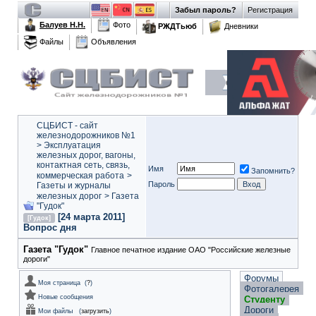
Забыл пароль?
Регистрация
Балуев Н.Н.
Фото
РЖДТьюб
Дневники
Файлы
Объявления
СЦБИСТ - сайт
железнодорожников №1
>
Эксплуатация
железных дорог, вагоны,
контактная сеть, связь,
Имя
Запомнить?
коммерческая работа
>
Пароль
Газеты и журналы
железных дорог
>
Газета
"Гудок"
[24 марта 2011]
[Гудок]
Вопрос дня
Газета "Гудок"
Главное печатное издание ОАО "Российские железные
дороги"
Форумы
Моя страница
(
?
)
Фотогалерея
Новые сообщения
Студенту
Дороги
Мои файлы
(
загрузить
)