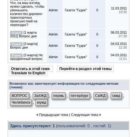
Что, на ваш взгляд,
нужно сделать, чтобы
11.03.2011
уменьшить
Admin
Газета "Гудок"
0
18:35
количество дорожно-
транспортных
происшествий на
переездах?
[1 марта
06.03.2011
[Гудок]
Admin
Газета "Гудок"
0
2011] Вопрос дня
07:38
[3 марта]
04.03.2011
[Гудок]
Admin
Газета "Гудок"
0
Вопрос дня
12:30
[3 марта] Не
04.03.2011
[Гудок]
Admin
Газета "Гудок"
0
праздничный вопрос
11:51
Ответить в этой теме
Перейти в раздел этой темы
Translate to English
Возможно вас заинтересует информация по следующим меткам
(темам):
,
,
,
,
,
,
ВОПРОС
ЗабЖД
пермь
петербург
СвЖД
скжд
,
Челябинск
юужд
«
Предыдущая тема
|
Следующая тема
»
Здесь присутствуют: 1
(пользователей: 0 , гостей: 1)