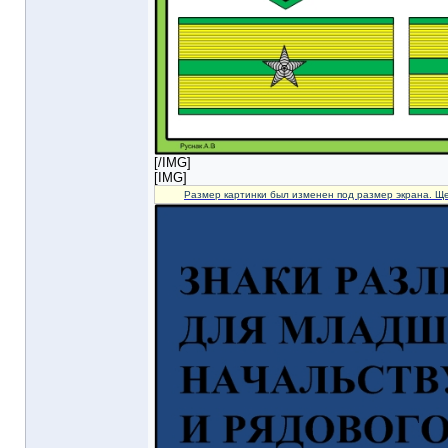
[/IMG]
[IMG]
Размер картинки был изменен под размер экрана. Ще