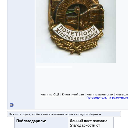
__________________
Книги по СЦБ
|
Книги путейцам
|
Книги машинистам
|
Книги д
Путеводитель на различные
Нажмите здесь, чтобы написать комментарий к этому сообщению
Поблагодарили:
Данный пост получил
благодарности от