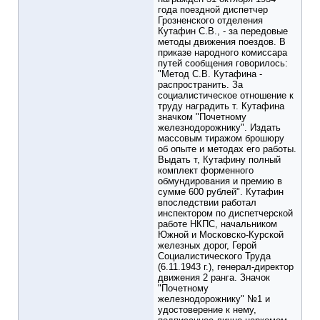
года поездной диспетчер
Грозненского отделения
Кутафин С.В., - за передовые
методы движения поездов. В
приказе народного комиссара
путей сообщения говорилось:
"Метод С.В. Кутафина -
распространить. За
социалистическое отношение к
труду наградить т. Кутафина
значком "Почетному
железнодорожнику". Издать
массовым тиражом брошюру
об опыте и методах его работы.
Выдать т, Кутафину полный
комплект форменного
обмундирования и премию в
сумме 600 рублей". Кутафин
впоследствии работал
инспектором по диспетчерской
работе НКПС, начальником
Южной и Московско-Курской
железных дорог, Герой
Социалистического Труда
(6.11.1943 г.), генерал-директор
движения 2 ранга. Значок
"Почетному
железнодорожнику" №1 и
удостоверение к нему,