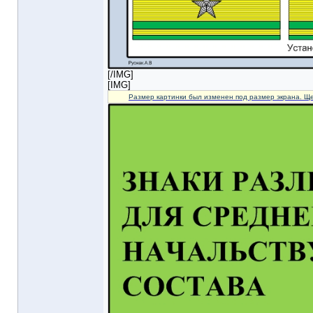
[/IMG]
[IMG]
Размер картинки был изменен под размер экрана. Ще