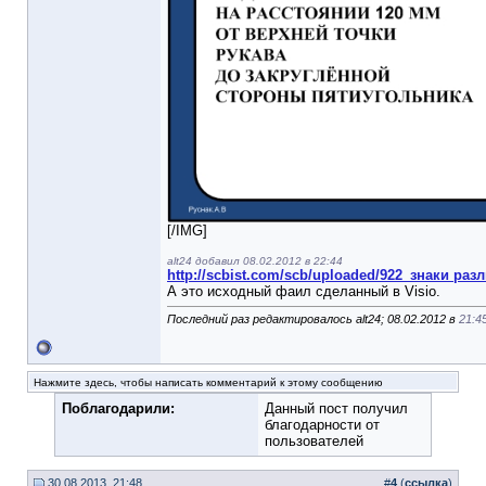
[/IMG]
alt24 добавил 08.02.2012 в 22:44
http://scbist.com/scb/uploaded/922_знаки разл
А это исходный фаил сделанный в Visio.
Последний раз редактировалось alt24; 08.02.2012 в
21:4
Нажмите здесь, чтобы написать комментарий к этому сообщению
Поблагодарили:
Данный пост получил
благодарности от
пользователей
30.08.2013, 21:48
#
4
(
ссылка
)