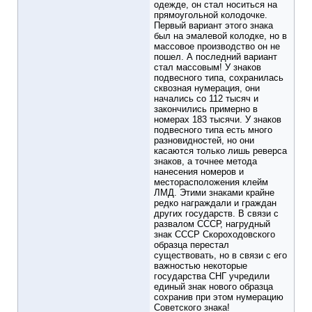
одежде, он стал носиться на
прямоугольной колодочке.
Первый вариант этого знака
был на эмалевой колодке, но в
массовое производство он не
пошел. А последний вариант
стал массовым! У знаков
подвесного типа, сохранилась
сквозная нумерация, они
начались со 112 тысяч и
закончились примерно в
номерах 183 тысячи. У знаков
подвесного типа есть много
разновидностей, но они
касаются только лишь реверса
знаков, а точнее метода
нанесения номеров и
месторасположения клейм
ЛМД. Этими знаками крайне
редко награждали и граждан
других государств. В связи с
развалом СССР, нагрудный
знак СССР Скороходовского
образца перестал
существовать, но в связи с его
важностью некоторые
государства СНГ учредили
единый знак нового образца
сохранив при этом нумерацию
Советского знака!