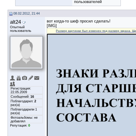
пользователей
08.02.2012, 21:44
alt24
вот когда-то шеф просил сделать!
[IMG]
Опытный
пользователь
Размер картинки был изменен под размер экрана. Ще
Регистрация:
22.05.2009
Сообщений:
16
Поблагодарил:
2
раз(а)
Поблагодарили 1
раз(а)
Фотоальбомы:
не
добавлял
Репутация:
0