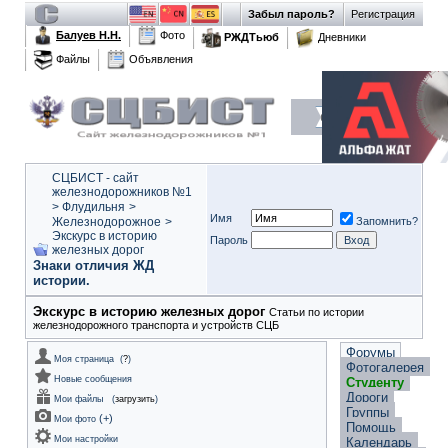
Забыл пароль?
Регистрация
Балуев Н.Н.
Фото
РЖДТьюб
Дневники
Файлы
Объявления
СЦБИСТ - сайт
железнодорожников №1
>
Флудильня
>
Имя
Железнодорожное
>
Запомнить?
Экскурс в историю
Пароль
железных дорог
Знаки отличия ЖД
истории.
Экскурс в историю железных дорог
Статьи по истории
железнодорожного транспорта и устройств СЦБ
Форумы
Моя страница
(
?
)
Фотогалерея
Новые сообщения
Студенту
Дороги
Мои файлы
(
загрузить
)
Группы
(
+
)
Мои фото
Помощь
Мои настройки
Календарь