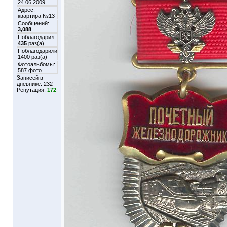
24.06.2009
Адрес:
квартира №13
Сообщений:
3,088
Поблагодарил:
435
раз(а)
Поблагодарили
1400 раз(а)
Фотоальбомы:
587 фото
Записей в
дневнике:
232
Репутация:
172