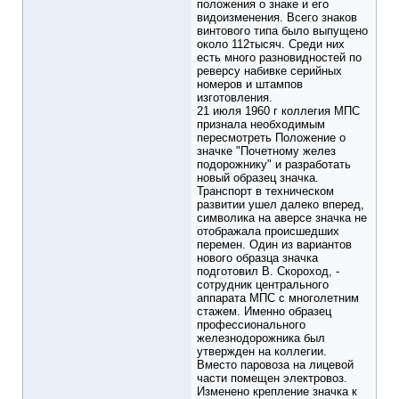
положения о знаке и его
видоизменения. Всего знаков
винтового типа было выпущено
около 112тысяч. Среди них
есть много разновидностей по
реверсу набивке серийных
номеров и штампов
изготовления.
21 июля 1960 г коллегия МПС
признала необходимым
пересмотреть Положение о
значке "Почетному желез
подорожнику" и разработать
новый образец значка.
Транспорт в техническом
развитии ушел далеко вперед,
символика на аверсе значка не
отображала происшедших
перемен. Один из вариантов
нового образца значка
подготовил В. Скороход, -
сотрудник центрального
аппарата МПС с многолетним
стажем. Именно образец
профессионального
железнодорожника был
утвержден на коллегии.
Вместо паровоза на лицевой
части помещен электровоз.
Изменено крепление значка к