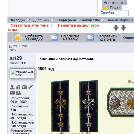
Новые фото
Почта
Ошибка
Закладки
Дневники
Поддержка
Сообщество
Комментарии к
Ответить в этой теме
Перейти в раздел этой
темы
Опции
29.05.2010,
20:58
art29
Тема:
Знаки отличия ЖД истории.
Super V.I.P.
1904 год
Регистрация:
09.04.2009
Сообщений:
718
Поблагодарил:
401
раз(а)
Поблагодарили
548 раз(а)
Фотоальбомы: