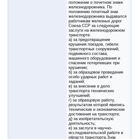
положение о почетном знаке
железнодорожника. По
положению почетный знак
железнодорожника выдавался
работникам железных дорог
Союза ССР за следующие
заслуги на железнодорожном
транспорте:
а) за предотвращение
крушения поездов, гибели
транспортных сооружений,
подвижного состава,
машинного оборудования и
спасение потерпевших при
крушении;
б) за образцовое проведение
особо ударных работ и
заданий;
в) за внесение в дело
транспорта технических
улучшений;
г) за образцовую работу,
результатом которой явились
технические и экономические
достижения на транспорте;
д} за изобретательскую
деятельность;
е) за заслуги в научно-
исследовательской работе в
области транспорта.Знак