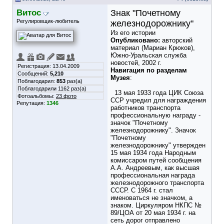
Витос
Знак "Почетному
Регулировщик-любитель
железнодорожнику"
Из его истории
Опубликовано:
авторский
материал (Мариан Крюков),
Южно-Уральская служба
новостей, 2002 г.
Регистрация: 13.04.2009
Навигация по разделам
Сообщений:
5,210
Музея
:
Поблагодарил:
853
раз(а)
Поблагодарили 1162 раз(а)
13 мая 1933 года ЦИК Союза
Фотоальбомы:
23 фото
ССР учредил для награждения
Репутация:
1346
работников транспорта
профессиональную награду -
значок "Почетному
железнодорожнику". Значок
"Почетному
железнодорожнику" утвержден
15 мая 1934 года Народным
комиссаром путей сообщения
А.А. Андреевым, как высшая
профессиональная награда
железнодорожного транспорта
СССР. С 1964 г. стал
именоваться не значком, а
знаком. Циркуляром НКПС №
89/ЦОА от 20 мая 1934 г. на
сеть дорог отправлено