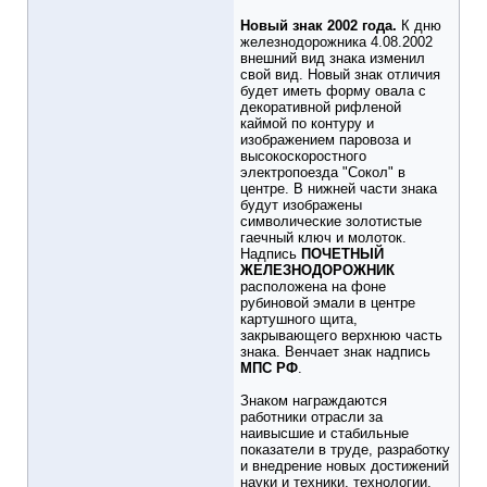
Новый знак 2002 года.
К дню
железнодорожника 4.08.2002
внешний вид знака изменил
свой вид. Новый знак отличия
будет иметь форму овала с
декоративной рифленой
каймой по контуру и
изображением паровоза и
высокоскоростного
электропоезда "Сокол" в
центре. В нижней части знака
будут изображены
символические золотистые
гаечный ключ и молоток.
Надпись
ПОЧЕТНЫЙ
ЖЕЛЕЗНОДОРОЖНИК
расположена на фоне
рубиновой эмали в центре
картушного щита,
закрывающего верхнюю часть
знака. Венчает знак надпись
МПС РФ
.
Знаком награждаются
работники отрасли за
наивысшие и стабильные
показатели в труде, разработку
и внедрение новых достижений
науки и техники, технологии.