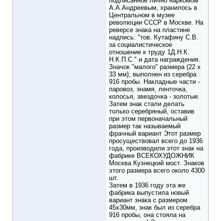
подписанное лично наркомом
А.А.Андреевым, хранилось в
Центральном в музее
революции СССР в Москве. На
реверсе знака на пластине
надпись: "тов. Кутафину С.В.
за социалистическое
отношение к труду 1Д.Н.К.
Н.К.П.С." и дата награждения.
Значок "малого" размера (22 х
33 мм}, выполнен из серебра
916 пробы. Накладные части -
паровоз, знамя, ленточка,
колосья, звездочка - золотые.
Затем знак стали делать
только серебряный, оставив
при этом первоначальный
размер так называемый
фрачный вариант Этот размер
просуществовал всего до 1936
года, производили этот знак на
фабрике ВСЕКОХУДОЖНИК
Москва Кузнецкий мост. Знаков
этого размера всего около 4300
шт.
Затем в 1936 году эта же
фабрика выпустила новый
вариант знака с размером
45х30мм, знак был из серебра
916 пробы, она стояла на