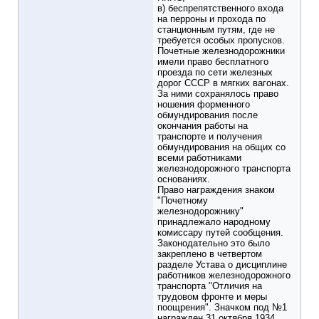
в) беспрепятственного входа
на перроны и прохода по
станционным путям, где не
требуется особых пропусков.
Почетные железнодорожники
имели право бесплатного
проезда по сети железных
дорог СССР в мягких вагонах.
За ними сохранялось право
ношения форменного
обмундирования после
окончания работы на
транспорте и получения
обмундирования на общих со
всеми работниками
железнодорожного транспорта
основаниях.
Право награждения знаком
"Почетному
железнодорожнику"
принадлежало народному
комиссару путей сообщения.
Законодательно это было
закреплено в четвертом
разделе Устава о дисциплине
работников железнодорожного
транспорта "Отличия на
трудовом фронте и меры
поощрения". Значком под №1
награжден 31 октября 1934