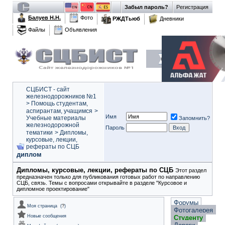
Забыл пароль?
Регистрация
Балуев Н.Н.
Фото
РЖДТьюб
Дневники
Файлы
Объявления
СЦБИСТ - сайт
железнодорожников №1
>
Помощь студентам,
аспирантам, учащимся
>
Имя
Учебные материалы
Запомнить?
железнодорожной
Пароль
тематики
>
Дипломы,
курсовые, лекции,
рефераты по СЦБ
диплом
Дипломы, курсовые, лекции, рефераты по СЦБ
Этот раздел
предназначен только для публикования готовых работ по направлению
СЦБ, связь. Темы с вопросами открывайте в разделе "Курсовое и
дипломное проектирование"
Форумы
Моя страница
(
?
)
Фотогалерея
Новые сообщения
Студенту