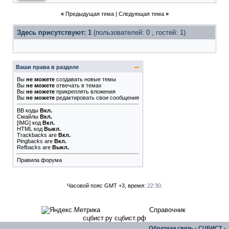
«
Предыдущая тема
|
Следующая тема
»
Здесь присутствуют: 1
(пользователей: 0 , гостей: 1)
Ваши права в разделе
Вы
не можете
создавать новые темы
Вы
не можете
отвечать в темах
Вы
не можете
прикреплять вложения
Вы
не можете
редактировать свои сообщения
BB коды
Вкл.
Смайлы
Вкл.
[IMG]
код
Вкл.
HTML код
Выкл.
Trackbacks
are
Вкл.
Pingbacks
are
Вкл.
Refbacks
are
Выкл.
Правила форума
Часовой пояс GMT +3, время:
22:30
.
Справочник
сцбист.ру сцбист.рф
Обратная связь
-
СЦБИСТ -