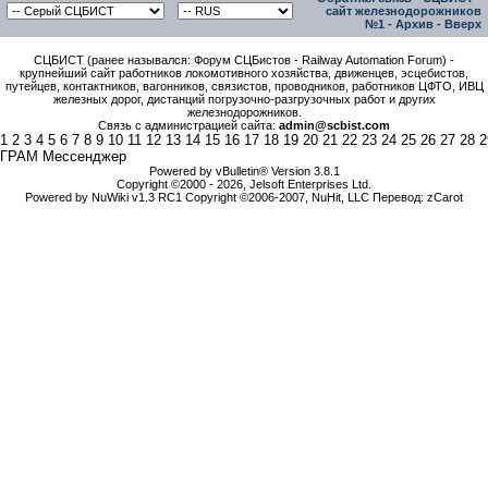
сайт железнодорожников
№1
-
Архив
-
Вверх
СЦБИСТ (ранее назывался: Форум СЦБистов - Railway Automation Forum) -
крупнейший сайт работников локомотивного хозяйства, движенцев, эсцебистов,
путейцев, контактников, вагонников, связистов, проводников, работников ЦФТО, ИВЦ
железных дорог, дистанций погрузочно-разгрузочных работ и других
железнодорожников.
Связь с администрацией сайта:
admin@scbist.com
1
2
3
4
5
6
7
8
9
10
11
12
13
14
15
16
17
18
19
20
21
22
23
24
25
26
27
28
2
ГРАМ Мессенджер
Powered by vBulletin® Version 3.8.1
Copyright ©2000 - 2026, Jelsoft Enterprises Ltd.
Powered by NuWiki v1.3 RC1 Copyright ©2006-2007, NuHit, LLC Перевод: zCarot