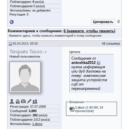
Поблагодарил:
0
раз(а)
Поблагодарили 0 раз(а)
Фотоальбомы:
не добавлял
Репутация:
0
0
Цитировать
Комментариев к сообщению:
6 (нажмите, чтобы увидеть)
Нажмите здесь, чтобы написать комментарий к этому сообщению
06.04.2014, 08:00
#
2
(
ссылка
)
Torquato Tasso
Цитата:
Новый пользователь
Сообщение от
antoshka2012
нужна информация
или дуб диплома на
тему: комплексная
защита устройств
сцб от
перенапряжений
Вложения
Регистрация: 07.07.2009
1.docx
(1.90 Мб, 24
просмотров)
Сообщений:
5,880
Поблагодарил:
282
раз(а)
Поблагодарили 1013 раз(а)
Фотоальбомы:
1 фото