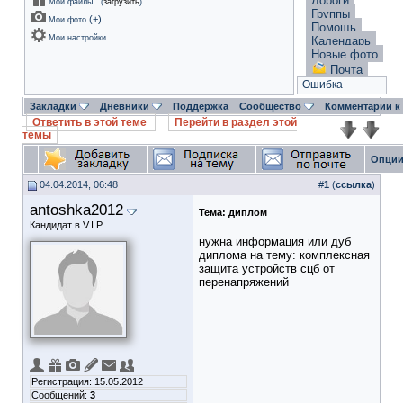
Дороги
Мои файлы
(
загрузить
)
Группы
(
+
)
Мои фото
Помощь
Мои настройки
Календарь
Новые фото
Почта
Ошибка
Закладки
Дневники
Поддержка
Сообщество
Комментарии к
Ответить в этой теме
Перейти в раздел этой
темы
Опции
04.04.2014, 06:48
#
1
(
ссылка
)
antoshka2012
Тема:
диплом
Кандидат в V.I.P.
нужна информация или дуб
диплома на тему: комплексная
защита устройств сцб от
перенапряжений
Регистрация: 15.05.2012
Сообщений:
3