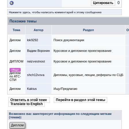
0
Цитировать
Нажмите здесь, чтобы написать комментарий к этому сообщению
Похожие темы
Тема
Автор
Раздел
О
Диплом
lok9292
Поиск документации
Диплом
Вадим Воронин
Курсовое и дипломное проектирование
ДИПЛОМ
neizvestnost
Курсовое и дипломное проектирование
=Ищу=
Диплом
shch12vova
Дипломы, курсовые, лекции, рефераты по СЦБ
по АТС-
СПИ
Диплом
Kaktus
Ищу/Предлагаю
Ответить в этой теме
Перейти в раздел этой темы
Translate to English
Возможно вас заинтересует информация по следующим меткам
(темам):
Диплом