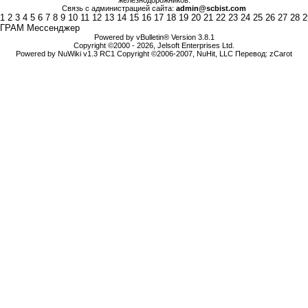
железнодорожников.
Связь с администрацией сайта:
admin@scbist.com
1
2
3
4
5
6
7
8
9
10
11
12
13
14
15
16
17
18
19
20
21
22
23
24
25
26
27
28
2
ГРАМ Мессенджер
Powered by vBulletin® Version 3.8.1
Copyright ©2000 - 2026, Jelsoft Enterprises Ltd.
Powered by NuWiki v1.3 RC1 Copyright ©2006-2007, NuHit, LLC Перевод: zCarot