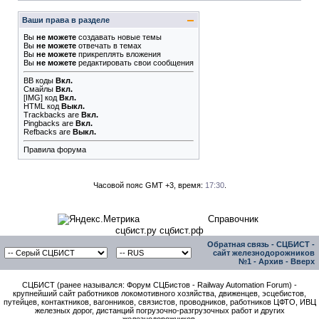
Ваши права в разделе
Вы
не можете
создавать новые темы
Вы
не можете
отвечать в темах
Вы
не можете
прикреплять вложения
Вы
не можете
редактировать свои сообщения
BB коды
Вкл.
Смайлы
Вкл.
[IMG]
код
Вкл.
HTML код
Выкл.
Trackbacks
are
Вкл.
Pingbacks
are
Вкл.
Refbacks
are
Выкл.
Правила форума
Часовой пояс GMT +3, время:
17:30
.
Справочник
сцбист.ру сцбист.рф
Обратная связь
-
СЦБИСТ -
сайт железнодорожников
№1
-
Архив
-
Вверх
СЦБИСТ (ранее назывался: Форум СЦБистов - Railway Automation Forum) -
крупнейший сайт работников локомотивного хозяйства, движенцев, эсцебистов,
путейцев, контактников, вагонников, связистов, проводников, работников ЦФТО, ИВЦ
железных дорог, дистанций погрузочно-разгрузочных работ и других