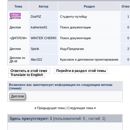
Тема
Автор
Раздел
Отве
=Ищу=
DukPiZ
Студенту-путeйцу
1
Диплом
Диплом
katherine91
Поиск документации
0
=ДИПЛОМ=
WINTER CHERRI
Поиск документации
0
Диплом
Spivik
Ищу/Предлагаю
2
Диплом по
Alex322
Курсовое и дипломное проектирование
0
ДК-М
Ответить в этой теме
Перейти в раздел этой темы
Translate to English
Возможно вас заинтересует информация по следующим меткам
(темам):
Диплом
«
Предыдущая тема
|
Следующая тема
»
Здесь присутствуют: 1
(пользователей: 0 , гостей: 1)