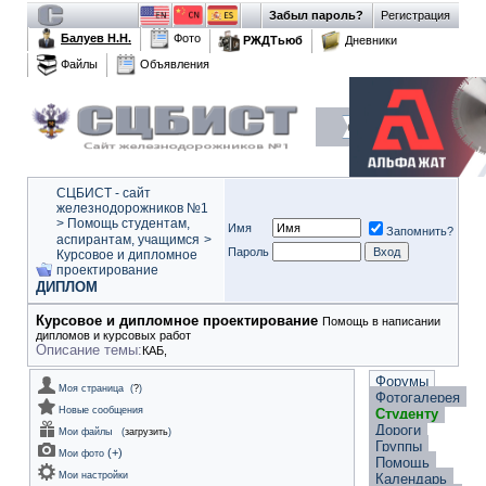
Забыл пароль?
Регистрация
Балуев Н.Н.
Фото
РЖДТьюб
Дневники
Файлы
Объявления
СЦБИСТ - сайт
железнодорожников №1
>
Помощь студентам,
Имя
Запомнить?
аспирантам, учащимся
>
Пароль
Курсовое и дипломное
проектирование
ДИПЛОМ
Курсовое и дипломное проектирование
Помощь в написании
дипломов и курсовых работ
Описание темы:
КАБ,
Форумы
Моя страница
(
?
)
Фотогалерея
Новые сообщения
Студенту
Дороги
Мои файлы
(
загрузить
)
Группы
(
+
)
Мои фото
Помощь
Мои настройки
Календарь