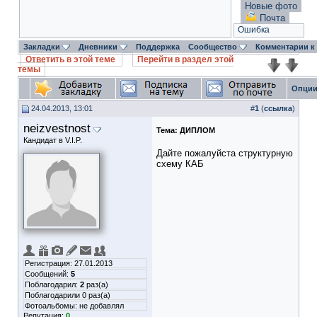
Новые фото
Почта
Ошибка
Закладки
Дневники
Поддержка
Сообщество
Комментарии к
Ответить в этой теме
Перейти в раздел этой
темы
Опции
24.04.2013, 13:01
#
1
(
ссылка
)
neizvestnost
Тема:
ДИПЛОМ
Кандидат в V.I.P.
Дайте пожалуйста структурную
схему КАБ
Регистрация: 27.01.2013
Сообщений:
5
Поблагодарил:
2
раз(а)
Поблагодарили 0 раз(а)
Фотоальбомы:
не добавлял
Репутация:
0