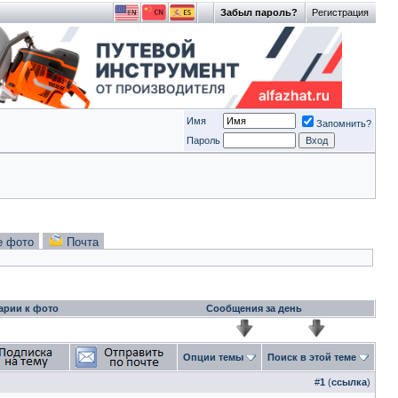
Забыл пароль?
Регистрация
Имя
Запомнить?
Пароль
е фото
Почта
арии к фото
Сообщения за день
Опции темы
Поиск в этой теме
#
1
(
ссылка
)