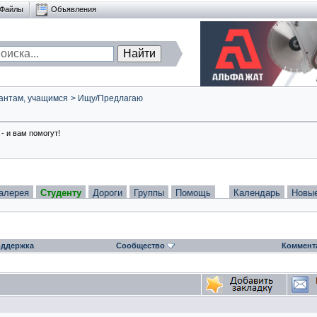
Файлы
Объявления
антам, учащимся
>
Ищу/Предлагаю
- и вам помогут!
алерея
Студенту
Дороги
Группы
Помощь
Календарь
Новы
ддержка
Сообщество
Коммент