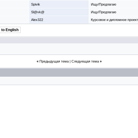
Spivik
Ищу/Предлагаю
Sl@vk@
Ищу/Предлагаю
Alex322
Курсовое и дипломное проек
 to English
«
Предыдущая тема
|
Следующая тема
»