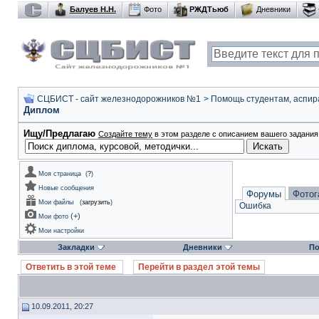
Балуев Н.Н.
Фото
РЖДТьюб
Дневники
СЦБИСТ - сайт железнодорожников №1
>
Помощь студентам, аспир
Диплом
Ищу/Предлагаю
Создайте тему
в этом разделе с описанием вашего задания 
Моя страница
(
?
)
Новые сообщения
Форумы
Фотог
Мои файлы
(
загрузить
)
Ошибка
(
+
)
Мои фото
Мои настройки
Закладки
Дневники
По
Ответить в этой теме
Перейти в раздел этой темы
10.09.2011, 20:27