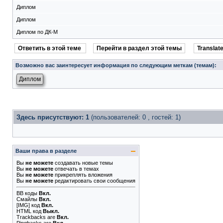
Диплом
Диплом
Диплом по ДК-М
Ответить в этой теме
Перейти в раздел этой темы
Translate
Возможно вас заинтересует информация по следующим меткам (темам):
Диплом
Здесь присутствуют: 1
(пользователей: 0 , гостей: 1)
Ваши права в разделе
Вы
не можете
создавать новые темы
Вы
не можете
отвечать в темах
Вы
не можете
прикреплять вложения
Вы
не можете
редактировать свои сообщения
BB коды
Вкл.
Смайлы
Вкл.
[IMG]
код
Вкл.
HTML код
Выкл.
Trackbacks
are
Вкл.